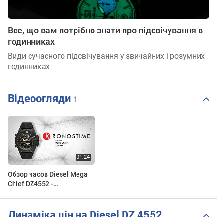
Все, що вам потрібно знати про підсвічування в
годинниках
Види сучасного підсвічування у звичайних і розумних
годинниках
Відеоогляди
1
Обзор часов Diesel Mega
Chief DZ4552 -
KronosTime.RU
Динаміка цін на Diesel DZ 4552