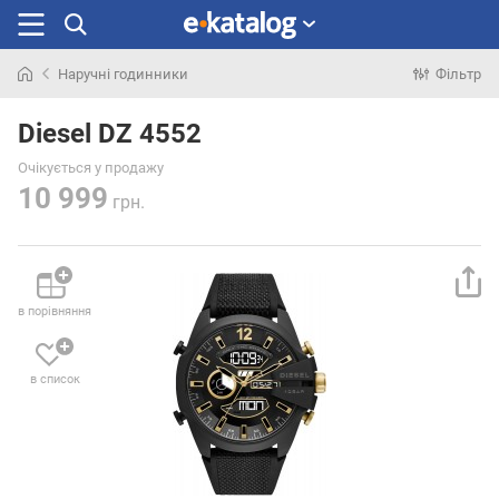
Наручні годинники
Фільтр
Шукали
раніше
Diesel DZ 4552
Очікується у продажу
10 999
грн.
в порівняння
в список