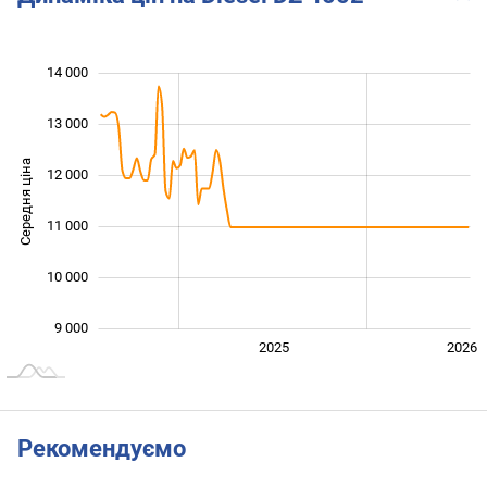
14 000
 000
 000
 000
13 000
Середня ціна
12 000
10 000
11 000
10 000
9 000
2024
2027
2025
2026
L
Рекомендуємо