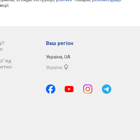
кції.
Ваш регіон
і?
r.
Україна
,
UA
і" під
ретної
Україна