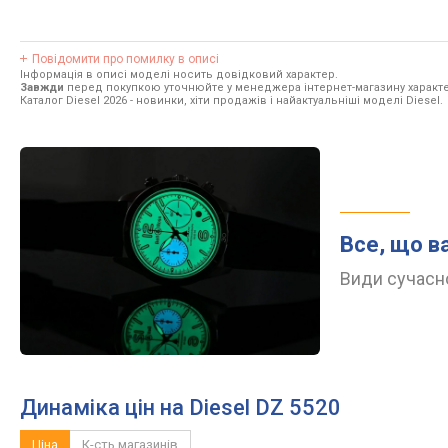
Повідомити про помилку в описі
Інформація в описі моделі носить довідковий характер.
Завжди
перед покупкою уточнюйте у менеджера інтернет-магазину характе
Каталог Diesel 2026
- новинки, хіти продажів і найактуальніші моделі Diesel.
Все, що в
Види сучасно
Динаміка цін на Diesel DZ 5520
Ціна
К-сть магазинів