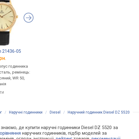
n 21436-05
Diesel DZ 5595
Freelook F.1.1111.02
рн.
від 4 760 грн.
від 4 840 грн.
рпус годинника
кварцові, корпус годинника
кварцові, корпус го
таль, ремінець:
нержавіюча сталь, ремінець:
нержавіюча сталь, р
ряний, WR 50,
ремінець шкіряний, WR 50,
ремінець шкіряний, W
нія
Італія
Франція
яти
порівняти
порівняти
г
/
Наручні годинники
/
Diesel
/
Наручний годинник Diesel DZ 5520
и знаємо, де купити наручні годинники Diesel DZ 5520 за
орівняння
наручних годинників, підбір моделей за
рмінів, огляди, інструкції,
рейтинг
товарів,
рекомендації