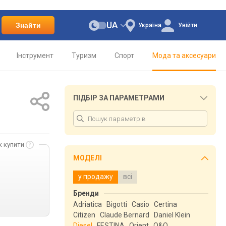
UA
Знайти
Україна
Увійти
Інструмент
Туризм
Спорт
Мода та аксесуари
ПІДБІР ЗА ПАРАМЕТРАМИ
к купити
МОДЕЛІ
у продажу
всі
Бренди
Adriatica
Bigotti
Casio
Certina
Citizen
Claude Bernard
Daniel Klein
Diesel
FESTINA
Orient
Q&Q