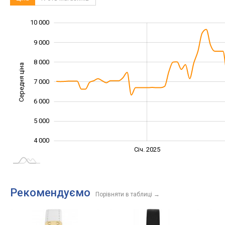
10 000
11 000
2 000
3 000
9 000
8 000
Середня ціна
7 000
10 000
6 000
5 000
4 000
Січ. 2027
Лип.
Січ. 2025
L
Рекомендуємо
Порівняти в таблиці
→