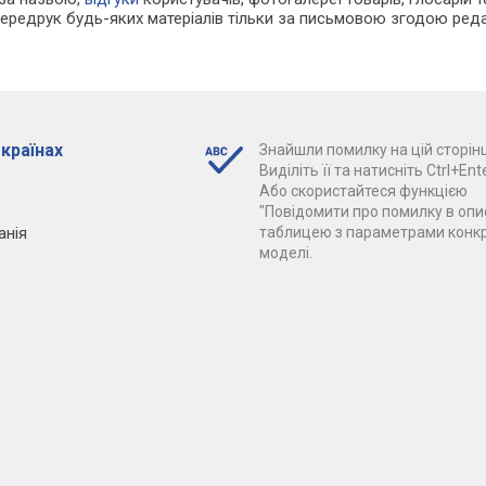
Передрук будь-яких матеріалів тільки за письмовою згодою реда
 країнах
Знайшли помилку на цій сторінц
Виділіть її та натисніть Ctrl+Ente
Або скористайтеся функцією
"Повідомити про помилку в опис
анія
таблицею з параметрами конк
моделі.