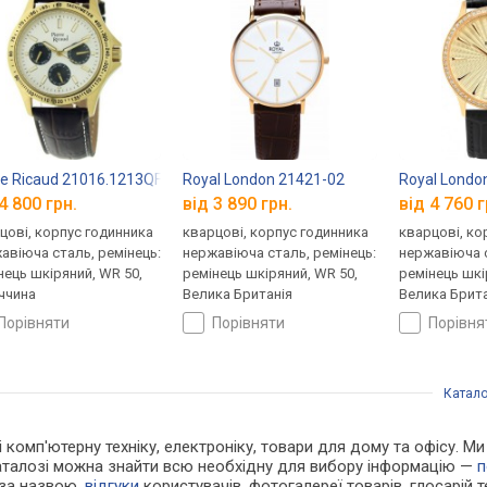
re Ricaud 21016.1213QF
Royal London 21421-02
Royal Londo
4 800 грн.
від 3 890 грн.
від 4 760 г
цові, корпус годинника
кварцові, корпус годинника
кварцові, ко
авіюча сталь, ремінець:
нержавіюча сталь, ремінець:
нержавіюча с
нець шкіряний, WR 50,
ремінець шкіряний, WR 50,
ремінець шкі
ччина
Велика Британія
Велика Брита
порівняти
порівняти
порівн
Катало
і комп'ютерну техніку, електроніку, товари для дому та офісу. М
каталозі можна знайти всю необхідну для вибору інформацію —
п
 за назвою,
відгуки
користувачів, фотогалереї товарів, глосарій те