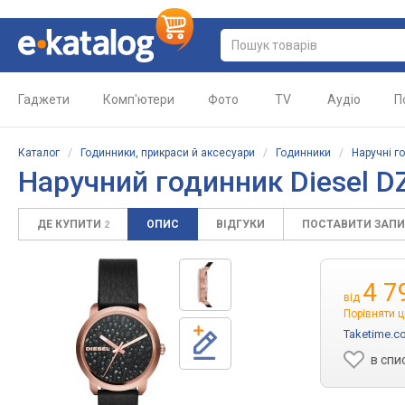
Гаджети
Комп'ютери
Фото
TV
Аудіо
П
Каталог
/
Годинники, прикраси й аксесуари
/
Годинники
/
Наручні г
Наручний годинник Diesel D
ДЕ КУПИТИ
ОПИС
ВІДГУКИ
ПОСТАВИТИ ЗАП
2
4 7
від
Порівняти ц
Taketime.c
в спи