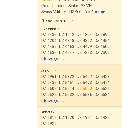
Royal London
Seiko
SKMEI
Swiss Military
TISSOT
Усі бренди
Diesel
(
стать
)
чоловічі
DZ 1436
DZ 1512
DZ 1804
DZ 1892
DZ 4204
DZ 4318
DZ 4392
DZ 4454
DZ 4455
DZ 4463
DZ 4479
DZ 4500
DZ 4536
DZ 4547
DZ 7313
DZ 7395
Ще моделі
↓
жіночі
DZ 1961
DZ 5322
DZ 5427
DZ 5428
DZ 5436
DZ 5451
DZ 5473
DZ 5474
DZ 5502
DZ 5514
DZ 5520
DZ 5521
DZ 5522
DZ 5532
DZ 5536
DZ 5584
Ще моделі
↓
унісекс
DZ 1818
DZ 1820
DZ 1921
DZ 1922
DZ 1923