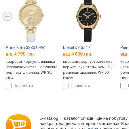
Anne Klein 3380 CHWT
Diesel DZ 5547
Pier
від 4 790 грн.
від 4 800 грн.
від 
кварцові, корпус годинника
кварцові, корпус годинника
квар
нержавіюча сталь, ремінець:
нержавіюча сталь, ремінець:
нерж
ремінець шкіряний, WR 30,
ремінець шкіряний, WR 50,
ремі
США
Італія
Німе
порівняти
порівняти
E-Katalog
— каталог описів і цін на побутову 
найкращою ціною в інтернет-магазинах. В 
параметрами, детальні
описи
, пошук товару