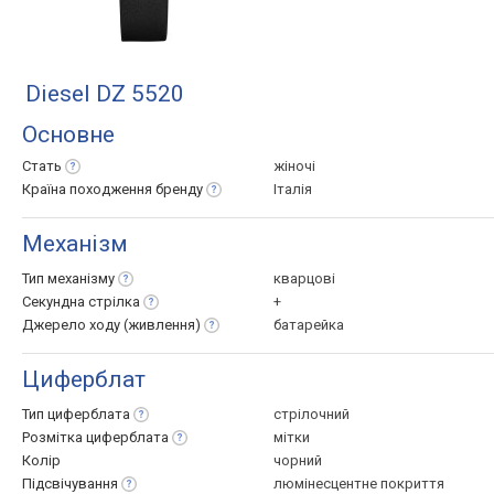
Diesel DZ 5520
Основне
Стать
жіночі
Країна походження
бренду
Італія
Механізм
Тип
механізму
кварцові
Секундна
стрілка
+
Джерело ходу
(живлення)
батарейка
Циферблат
Тип
циферблата
стрілочний
Розмітка
циферблата
мітки
Колір
чорний
Підсвічування
люмінесцентне покриття