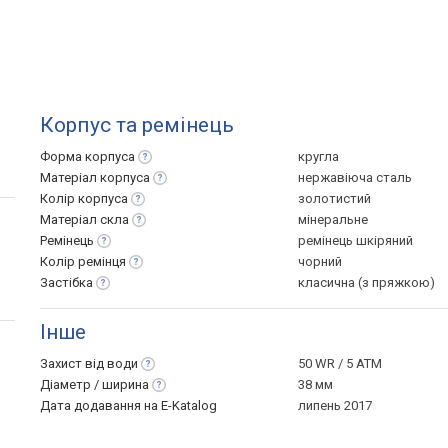
Корпус та ремінець
Форма
корпуса
кругла
Матеріал
корпуса
нержавіюча сталь
Колір
корпуса
золотистий
Матеріал
скла
мінеральне
Ремінець
ремінець шкіряний
Колір
ремінця
чорний
Застібка
класична (з пряжкою)
Інше
Захист від
води
50 WR / 5 ATM
Діаметр /
ширина
38 мм
Дата додавання на E-Katalog
липень 2017