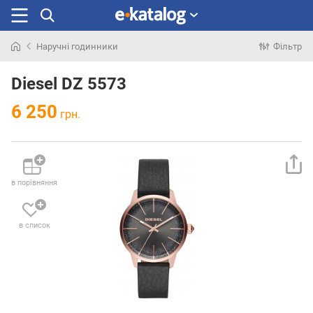
Наручні годинники
Фільтр
Шукали
раніше
Diesel DZ 5573
6 250
грн.
в порівняння
в список