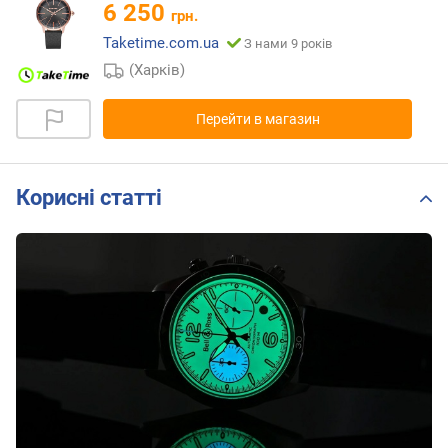
6 250
грн.
Taketime.com.ua
З нами 9 років
(Харків)
Перейти в магазин
Корисні статті