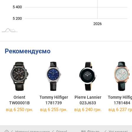
5 400
5 200
2024
2025
2028
2026
L
Рекомендуємо
Orient
Tommy Hilfiger
Pierre Lannier
Tommy Hilfi
TW00001B
1781739
023J633
1781484
від 6 250 грн.
від 6 255 грн.
від 6 240 грн.
від 6 237 гр
Наручні годинники
Diesel
Фільтр
Усі моделі