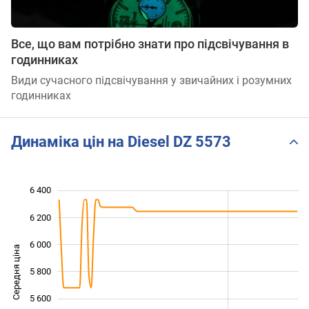
Все, що вам потрібно знати про підсвічування в
годинниках
Види сучасного підсвічування у звичайних і розумних
годинниках
Динаміка цін на Diesel DZ 5573
6 400
 800
 000
 600
6 200
6 000
Середня ціна
5 800
5 200
5 600