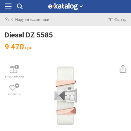
Наручні годинники
Фільтр
Шукали
раніше
Diesel DZ 5585
9 470
грн.
в порівняння
в список