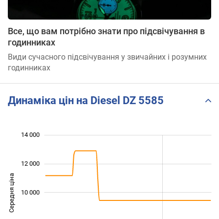
Все, що вам потрібно знати про підсвічування в
годинниках
Види сучасного підсвічування у звичайних і розумних
годинниках
Динаміка цін на Diesel DZ 5585
 000
 000
 000
 000
 000
 000
14 000
12 000
Середня ціна
10 000
10 000