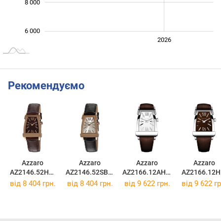
8 000
6 000
2024
2025
2028
2026
L
Рекомендуємо
Azzaro
Azzaro
Azzaro
Azzaro
AZ2146.52HH.
AZ2146.52SB.0
AZ2166.12AH.0
AZ2166.12H
000
00
00
000
від 8 404 грн.
від 8 404 грн.
від 9 622 грн.
від 9 622 гр