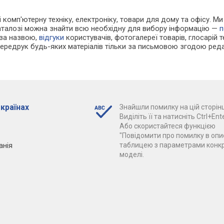
і комп'ютерну техніку, електроніку, товари для дому та офісу. М
каталозі можна знайти всю необхідну для вибору інформацію —
п
 за назвою,
відгуки
користувачів, фотогалереї товарів, глосарій те
Передрук будь-яких матеріалів тільки за письмовою згодою реда
 країнах
Знайшли помилку на цій сторінц
Виділіть її та натисніть Ctrl+Ente
Або скористайтеся функцією
"Повідомити про помилку в опис
анія
таблицею з параметрами конк
моделі.