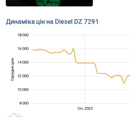
Динаміка цін на Diesel DZ 7291
18 000
20 000
4 000
6 000
16 000
Середня ціна
14 000
10 000
12 000
10 000
8 000
Січ. 2027
Лип.
Січ. 2025
L