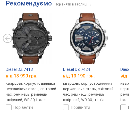
Рекомендуємо
Порівняти в таблиці
→
Diesel DZ 7413
Diesel DZ 7424
Dies
від 13 990 грн.
від 13 190 грн.
від 
кварцові, корпус годинника
кварцові, корпус годинника
квар
нержавіюча сталь, світовий
нержавіюча сталь, світовий
нерж
час, ремінець: ремінець
час, ремінець: ремінець
ремі
шкіряний, WR 30, Італія
шкіряний, WR 30, Італія
Італі
порівняти
порівняти