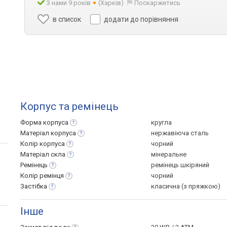
З нами 9 років
(Харків)
Поскаржитись
в список
додати до порівняння
Корпус та ремінець
Форма
корпуса
кругла
Матеріал
корпуса
нержавіюча сталь
Колір
корпуса
чорний
Матеріал
скла
мінеральне
Ремінець
ремінець шкіряний
Колір
ремінця
чорний
Застібка
класична (з пряжкою)
Інше