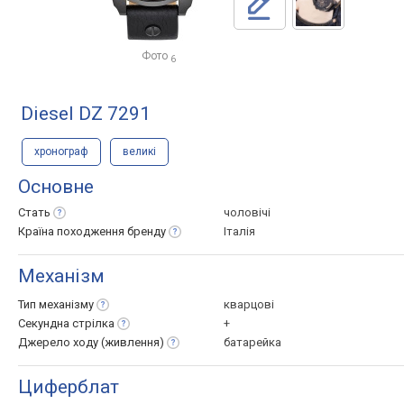
Фото
6
Diesel DZ 7291
хронограф
великі
Основне
Стать
чоловічі
Країна походження
бренду
Італія
Механізм
Тип
механізму
кварцові
Секундна
стрілка
+
Джерело ходу
(живлення)
батарейка
Циферблат