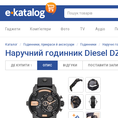
Гаджети
Комп'ютери
Фото
TV
Аудіо
П
Каталог
/
Годинники, прикраси й аксесуари
/
Годинники
/
Наручні г
Наручний годинник Diesel D
ДЕ КУПИТИ
ОПИС
ВІДГУКИ
ПОСТАВИТИ ЗАП
1