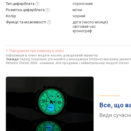
Тип
циферблата
стрілочний
Розмітка
циферблата
мітки
Колір
чорний
Функції та
можливості
дата (число місяця)
світовий час
хронограф
Повідомити про помилку в описі
Інформація в описі моделі носить довідковий характер.
Завжди
перед покупкою уточнюйте у менеджера інтернет-магазину характе
Каталог Diesel 2026
- новинки, хіти продажів і найактуальніші моделі Diesel.
Все, що в
Види сучасно