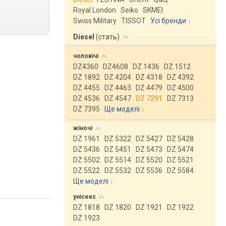
Royal London
Seiko
SKMEI
Swiss Military
TISSOT
Усі бренди
Diesel
(
стать
)
чоловічі
DZ4360
DZ4608
DZ 1436
DZ 1512
DZ 1892
DZ 4204
DZ 4318
DZ 4392
DZ 4455
DZ 4463
DZ 4479
DZ 4500
DZ 4536
DZ 4547
DZ 7291
DZ 7313
DZ 7395
Ще моделі
↓
жіночі
DZ 1961
DZ 5322
DZ 5427
DZ 5428
DZ 5436
DZ 5451
DZ 5473
DZ 5474
DZ 5502
DZ 5514
DZ 5520
DZ 5521
DZ 5522
DZ 5532
DZ 5536
DZ 5584
Ще моделі
↓
унісекс
DZ 1818
DZ 1820
DZ 1921
DZ 1922
DZ 1923