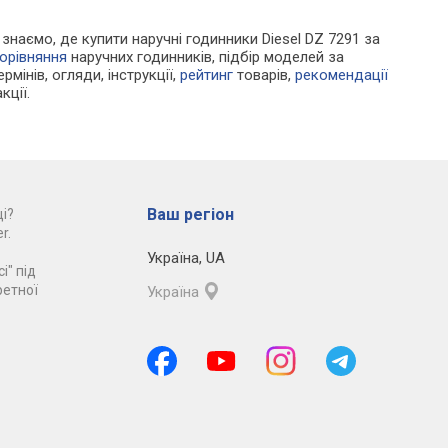
и знаємо, де купити наручні годинники Diesel DZ 7291 за
орівняння
наручних годинників, підбір моделей за
рмінів, огляди, інструкції,
рейтинг
товарів,
рекомендації
кції.
Ваш регіон
і?
r.
Україна
,
UA
і" під
ретної
Україна