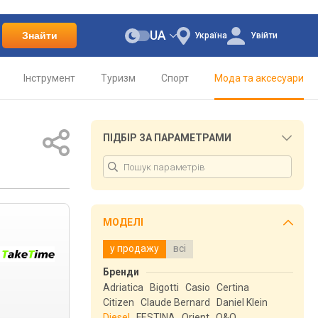
UA
Знайти
Україна
Увійти
Інструмент
Туризм
Спорт
Мода та аксесуари
ПІДБІР ЗА ПАРАМЕТРАМИ
МОДЕЛІ
у продажу
всі
Бренди
Adriatica
Bigotti
Casio
Certina
Citizen
Claude Bernard
Daniel Klein
Diesel
FESTINA
Orient
Q&Q