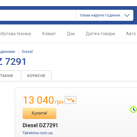
тільки наручні годинники
обутова техніка
Клімат
Дім
Дитячі товари
Авто
одинники
/
Diesel
Z 7291
ИТАННЯ
КОРИСНЕ
13 040
грн.
Купити!
Diesel DZ7291
Taketime.com.ua