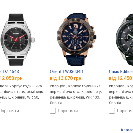
el DZ 4543
Orient TW03004D
Casio Edific
12 050 грн.
від 13 070 грн.
від 12 450 
цові, корпус годинника
кварцові, корпус годинника
кварцові, ко
авіюча сталь, ремінець:
нержавіюча сталь, ремінець:
нержавіюча с
нець шкіряний, WR 50,
ремінець шкіряний, WR 100,
ремінець шкі
я
Японія
Японія
порівняти
порівняти
порівн
Катало