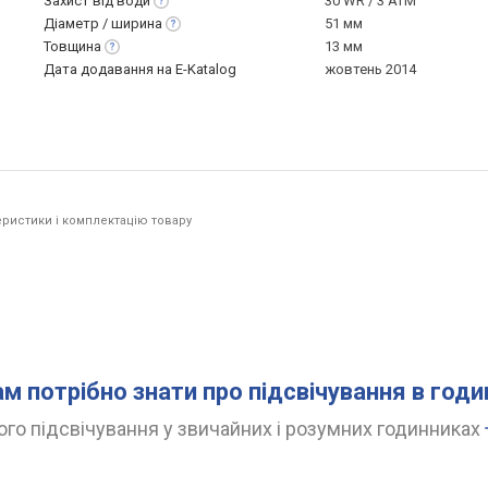
Захист від
води
30 WR / 3 ATM
Діаметр /
ширина
51 мм
Товщина
13 мм
Дата додавання на E-Katalog
жовтень 2014
ристики і комплектацію товару
ам потрібно знати про підсвічування в год
го підсвічування у звичайних і розумних годинниках