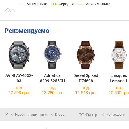
Мінімальна
Середня
Максимальна
Рекомендуємо
AVI-8 AV-4052-
Adriatica
Diesel Spiked
Jacques
03
8299.5255CH
DZ4698
Lemans 1-
1645.1D
від
від
від
від
12 598 грн.
13 280 грн.
11 543 грн.
10 500 грн
Наручні годинники
Diesel
Фільтр
Усі моделі