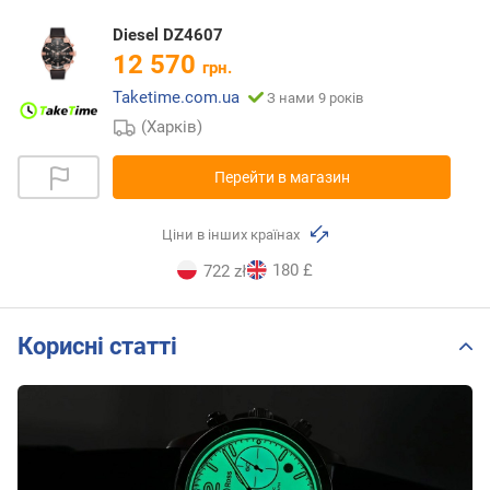
Diesel DZ4607
12 570
грн.
Taketime.com.ua
З нами 9 років
(Харків)
Перейти в магазин
Ціни в інших країнах
180 £
722 zł
Корисні статті