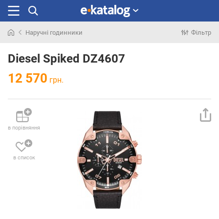
Наручні годинники
Фільтр
Шукали
раніше
Diesel Spiked DZ4607
12 570
грн.
в порівняння
в список