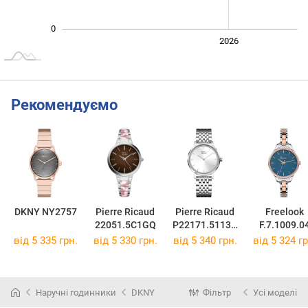
0
2024
2025
2028
2026
L
Рекомендуємо
DKNY NY2757
Pierre Ricaud
Pierre Ricaud
Freelook
22051.5C1GQ
P22171.5113Q
F.7.1009.0
Z
від 5 335 грн.
від 5 330 грн.
від 5 340 грн.
від 5 324 гр
Наручні годинники
DKNY
Фільтр
Усі моделі