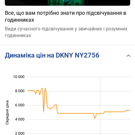
Все, що вам потрібно знати про підсвічування в
годинниках
Види сучасного підсвічування у звичайних і розумних
годинниках
Динаміка цін на DKNY NY2756
10 000
 000
 000
 000
8 000
Середня ціна
6 000
10 000
4 000
2 000