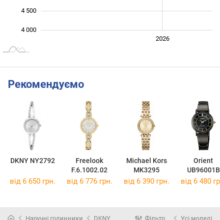
4 500
4 000
2024
2025
2028
2026
L
Рекомендуємо
DKNY NY2792
Freelook
Michael Kors
Orient
F.6.1002.02
MK3295
UB96001B
від 6 650 грн.
від 6 776 грн.
від 6 390 грн.
від 6 480 гр
Наручні годинники
DKNY
Фільтр
Усі моделі