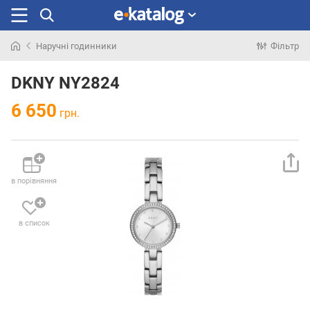
Наручні годинники
Фільтр
Шукали
раніше
DKNY NY2824
6 650
грн.
в порівняння
в список