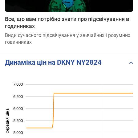
Все, що вам потрібно знати про підсвічування в
годинниках
Види сучасного підсвічування у звичайних і розумних
годинниках
Динаміка цін на DKNY NY2824
7 000
 000
 500
 500
6 500
6 000
Середня ціна
5 500
4 000
5 000