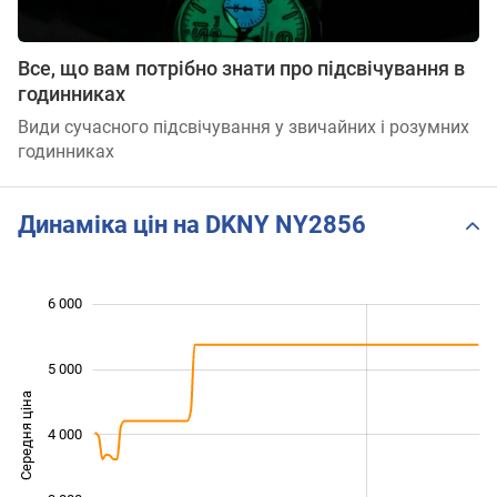
Все, що вам потрібно знати про підсвічування в
годинниках
Види сучасного підсвічування у звичайних і розумних
годинниках
Динаміка цін на DKNY NY2856
 500
 500
 500
 000
 000
0
6 000
5 000
Середня ціна
4 000
2 500