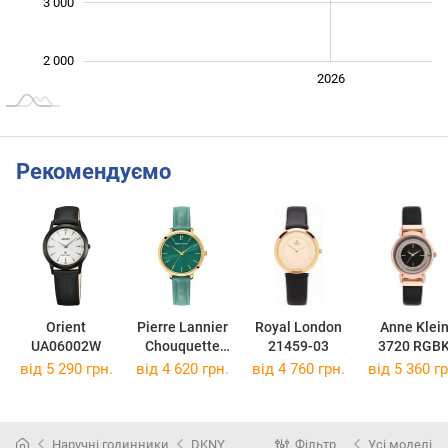
3 000
2 000
2024
2025
2028
2026
L
Рекомендуємо
Orient
Pierre Lannier
Royal London
Anne Klei
UA06002W
Chouquette
21459-03
3720 RGB
038J577
від 5 290 грн.
від 4 620 грн.
від 4 760 грн.
від 5 360 гр
Наручні годинники
DKNY
Фільтр
Усі моделі