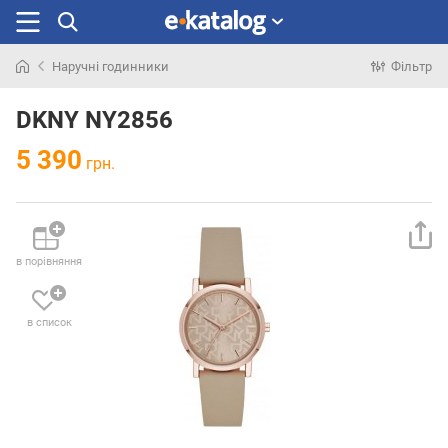
Наручні годинники
Фільтр
Шукали
раніше
DKNY NY2856
5 390
грн.
в порівняння
в список