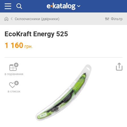
Склоочисники (двірники)
Фільтр
Шукали
раніше
EcoKraft Energy 525
1 160
грн.
в порівняння
в список