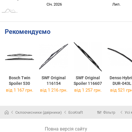
Січ. 2027
Лип.
Січ. 2026
Лип.
L
Рекомендуємо
Bosch Twin
SWF Original
SWF Original
Denso Hybr
Spoiler 530
116154
Spoiler 116607
DUR-043L
від 1 167 грн.
від 1 216 грн.
від 1 257 грн.
від 521 грн
Склоочисники (двірники)
EcoKraft
Фільтр
Усі
Повна версія сайту