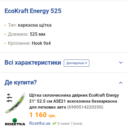
EcoKraft Energy 525
Тип:
каркасна щітка
Довжина:
525 мм
Кріплення:
Hook 9x4
Всі характеристики
Докладніше
Де купити?
Щітка склоочисника двірник EcoKraft Energy
21" 52.5 см ASE21 всесезонна безкаркасна
для легкових авто
(6900514220250)
1 160
грн.
Rozetka.ua
З нами 7 років