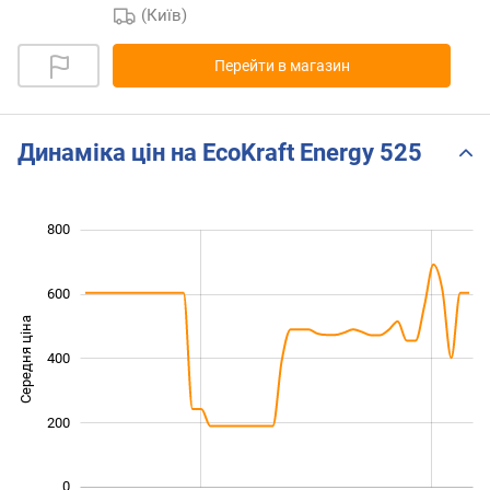
(Київ)
Перейти в магазин
Динаміка цін на EcoKraft Energy 525
800
 000
-200
-100
-400
100
300
500
600
Середня ціна
400
100
200
0