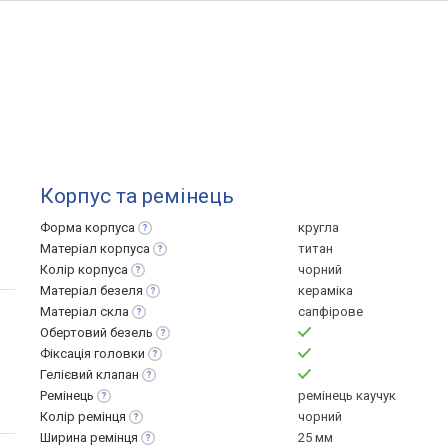
Корпус та ремінець
Форма
корпуса
кругла
Матеріал
корпуса
титан
Колір
корпуса
чорний
Матеріал
безеля
кераміка
Матеріал
скла
сапфірове
Обертовий
безель
Фіксація
головки
Гелієвий
клапан
Ремінець
ремінець каучук
Колір
ремінця
чорний
Ширина
ремінця
25 мм