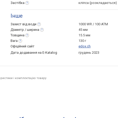
Застібка
кліпса (розкладається)
Інше
Захист від
води
1000 WR / 100 ATM
Діаметр /
ширина
45 мм
Товщина
15.5 мм
Вага
130 г
Офіційний сайт
edox.ch
Дата додавання на E-Katalog
грудень 2023
ристики і комплектацію товару