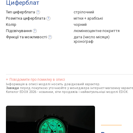
Циферблат
Тип
циферблата
стрілочний
Розмітка
циферблата
мітки + арабські
Колір
чорний
Підсвічування
люмінесцентне покриття
Функції та
можливості
дата (число місяця)
хронограф
Повідомити про помилку в описі
Інформація в описі моделі носить довідковий характер.
Завжди
перед покупкою уточнюйте у менеджера інтернет-магазину характе
Каталог EDOX 2026
- новинки, хіти продажів і найактуальніші моделі EDOX.