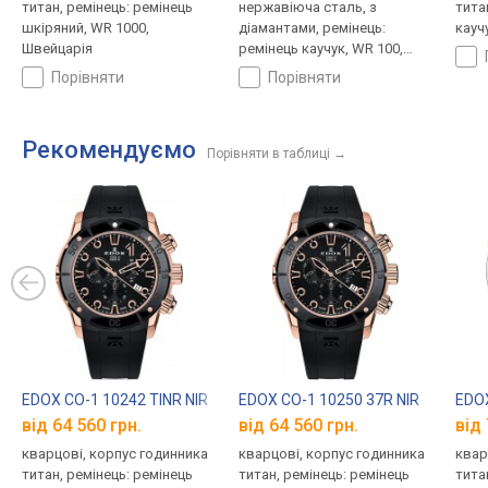
титан, ремінець: ремінець
нержавіюча сталь, з
тита
шкіряний, WR 1000,
діамантами, ремінець:
кауч
Швейцарія
ремінець каучук, WR 100,
Швейцарія
порівняти
порівняти
Рекомендуємо
Порівняти в таблиці
→
EDOX CO-1 10242 TINR NIR
EDOX CO-1 10250 37R NIR
EDOX
від 64 560 грн.
від 64 560 грн.
від 
кварцові, корпус годинника
кварцові, корпус годинника
квар
титан, ремінець: ремінець
титан, ремінець: ремінець
тита