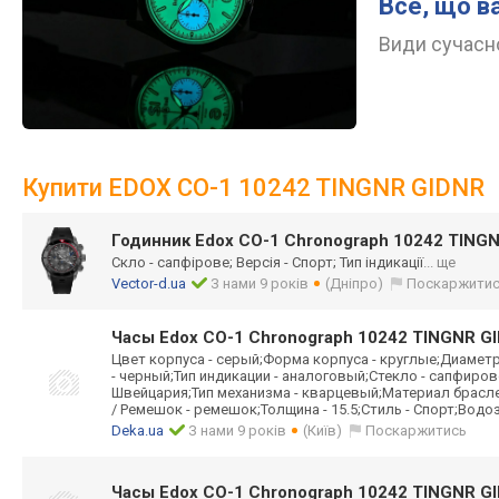
Все, що в
Види сучасно
Купити EDOX CO-1 10242 TINGNR GIDNR
Годинник Edox CO-1 Chronograph 10242 TING
Скло - сапфірове; Версія - Спорт; Тип індикації
... ще
Vector-d.ua
З нами 9 років
(Дніпро)
Поскаржити
Часы Edox CO-1 Chronograph 10242 TINGNR G
Цвет корпуса - серый;Форма корпуса - круглые;Диаметр
- черный;Тип индикации - аналоговый;Стекло - сапфиров
Швейцария;Тип механизма - кварцевый;Материал брасле
/ Ремешок - ремешок;Толщина - 15.5;Стиль - Спорт;Водо
Deka.ua
З нами 9 років
(Київ)
Поскаржитись
Часы Edox CO-1 Chronograph 10242 TINGNR G