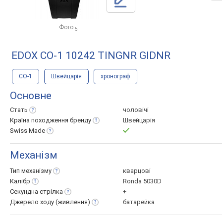
Фото
5
EDOX CO-1 10242 TINGNR GIDNR
CO-1
Швейцарія
хронограф
Основне
Стать
чоловічі
Країна походження
бренду
Швейцарія
Swiss
Made
Механізм
Тип
механізму
кварцові
Калібр
Ronda 5030D
Секундна
стрілка
+
Джерело ходу
(живлення)
батарейка