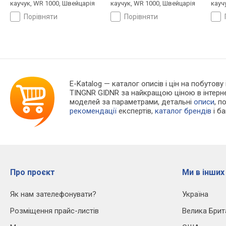
каучук, WR 1000, Швейцарія
каучук, WR 1000, Швейцарія
кауч
порівняти
порівняти
E-Katalog
— каталог описів і цін на побутову
TINGNR GIDNR за найкращою ціною в інтерн
моделей за параметрами, детальні
описи
, п
рекомендації
експертів,
каталог брендів
і б
Про проєкт
Ми в інших
Як нам зателефонувати?
Україна
Розміщення прайс-листів
Велика Брит