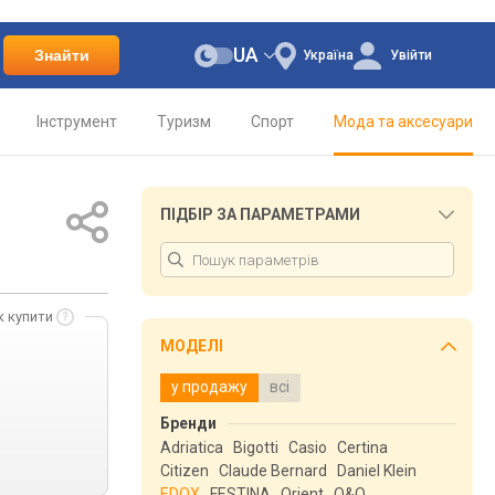
UA
Знайти
Україна
Увійти
Інструмент
Туризм
Спорт
Мода та аксесуари
ПІДБІР ЗА ПАРАМЕТРАМИ
к купити
МОДЕЛІ
у продажу
всі
Бренди
Adriatica
Bigotti
Casio
Certina
Citizen
Claude Bernard
Daniel Klein
EDOX
FESTINA
Orient
Q&Q