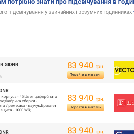
ам потрібно знати про підсвічування в год
го підсвічування у звичайних і розумних годинниках
83 940
NR GIDNR
грн.
Перейти в магазин
сь
IDNR
83 940
 корпуса - 45;Цвет циферблата
грн.
ое;Фабрика сборки -
та / ремешка - каучук;Браслет
Перейти в магазин
защита - 1000 WR;
83 940
грн.
IDNR