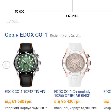
50 000
Січ. 2027
Лип.
Січ. 2025
L
Серія EDOX CO-1
Порівняти в таблиці
→
EDOX CO-1 10242 TIN VIN
EDOX CO-1 Chronolady
EDOX
10255 37RBCAB BEIDR
від 61 680 грн.
від 86 430 грн.
від 
кварцові, корпус годинника
кварцові, корпус годинника
квар