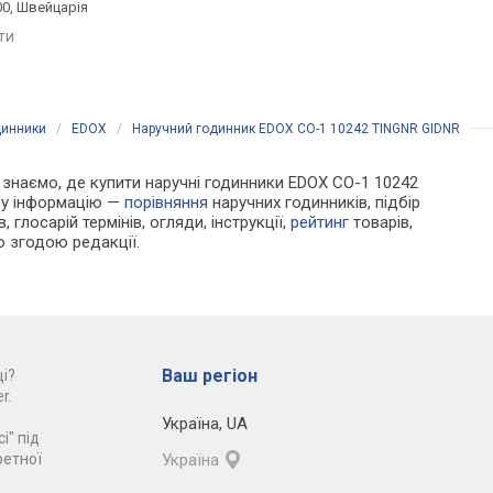
00, Швейцарія
світовий час, ремінець:
каучук, WR 30, Японія
ремінець каучук, WR 100,
яти
порівняти
Японія
порівняти
динники
/
EDOX
/
Наручний годинник EDOX CO-1 10242 TINGNR GIDNR
Ми знаємо, де купити наручні годинники EDOX CO-1 10242
ру інформацію —
порівняння
наручних годинників, підбір
 глосарій термінів, огляди, інструкції,
рейтинг
товарів,
ю згодою редакції.
Ваш регіон
і?
r.
Україна
,
UA
і" під
ретної
Україна