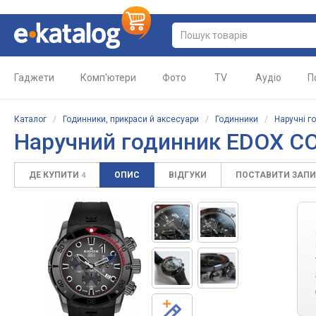
Гаджети
Комп'ютери
Фото
TV
Аудіо
П
Каталог
/
Годинники, прикраси й аксесуари
/
Годинники
/
Наручні г
Наручний годинник EDOX CO
ДЕ КУПИТИ
ОПИС
ВІДГУКИ
ПОСТАВИТИ ЗАП
4