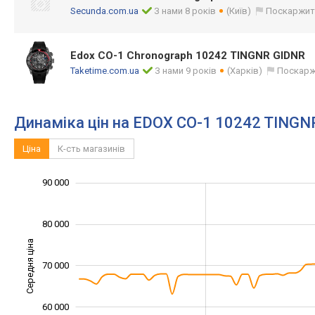
Secunda.com.ua
З нами 8 років
(Київ)
Поскаржит
Edox CO-1 Chronograph 10242 TINGNR GIDNR
Taketime.com.ua
З нами 9 років
(Харків)
Поскарж
Динаміка цін на EDOX CO-1 10242 TINGN
Ціна
К-сть магазинів
100 000
40 000
45 000
55 000
65 000
30 000
90 000
80 000
Середня ціна
70 000
50 000
60 000