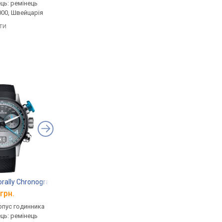
ець: ремінець
корпус годинника
титан, ремінець: рем
000, Швейцарія
нержавіюча сталь, механізм
шкіряний, WR 1000,
з каменями, прозора задня
Швейцарія
яти
кришка, ремінець: ремінець
порівняти
порівняти
каучук, WR 100, Швейцарія
rally Chronograph 45 38003 TINBU GNBU
Citizen Satellite Wave GPS CC4055-14H
Casio F-91W-1
грн.
від 91 540 грн.
від 1 320 грн.
рпус годинника
кварцові, корпус годинника
кварцові, корпус го
ець: ремінець
титан, сонячна батарея,
пластик, ремінець: р