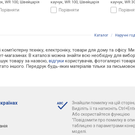
ук, WR 100, Швейцарія
каучук, WR 100, Швейцарія
каучук, WR 3
порівняти
порівняти
порівн
Каталог
/
Наручні го
 і комп'ютерну техніку, електроніку, товари для дому та офісу. 
ет-магазинах. В каталозі можна знайти всю необхідну для вибо
ошук товару за назвою,
відгуки
користувачів, фотогалереї товарів,
агато іншого. Передрук будь-яких матеріалів тільки за письмово
 країнах
Знайшли помилку на цій сторінц
Виділіть її та натисніть Ctrl+Ente
Або скористайтеся функцією
"Повідомити про помилку в опис
анія
таблицею з параметрами конк
моделі.