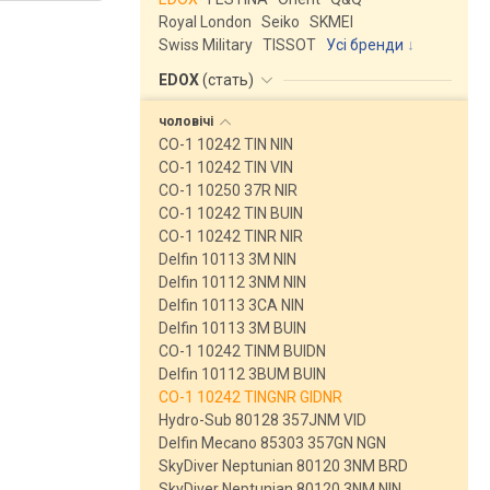
Royal London
Seiko
SKMEI
Swiss Military
TISSOT
Усі бренди
EDOX
(
стать
)
чоловічі
CO-1 10242 TIN NIN
CO-1 10242 TIN VIN
CO-1 10250 37R NIR
CO-1 10242 TIN BUIN
CO-1 10242 TINR NIR
Delfin 10113 3M NIN
Delfin 10112 3NM NIN
Delfin 10113 3CA NIN
Delfin 10113 3M BUIN
CO-1 10242 TINM BUIDN
Delfin 10112 3BUM BUIN
CO-1 10242 TINGNR GIDNR
Hydro-Sub 80128 357JNM VID
Delfin Mecano 85303 357GN NGN
SkyDiver Neptunian 80120 3NM BRD
SkyDiver Neptunian 80120 3NM NIN