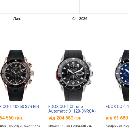
Лип.
Січ. 2026
 CO-1 10250 37R NIR
EDOX CO-1 Chrono
EDOX CO-1 1
Automatic 01128-3NRCA-
NN
64 560 грн.
від 204 580 грн.
від 61 680 
цові, корпус годинника
механічні, автопідзавод,
кварцові, ко