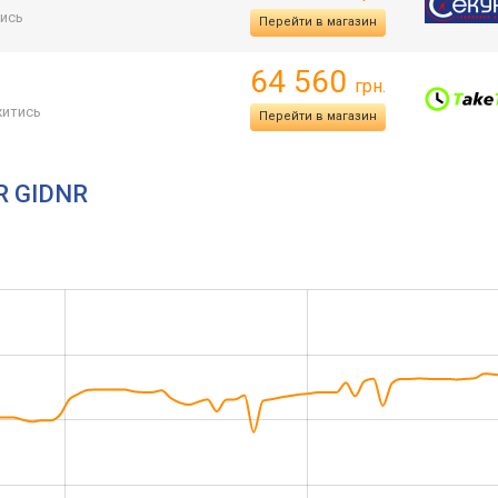
ись
Перейти в магазин
64 560
грн.
итись
Перейти в магазин
R GIDNR