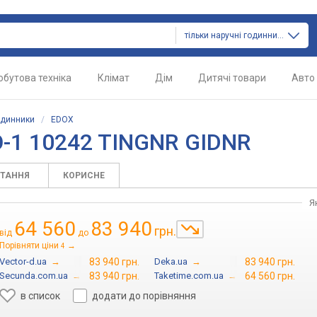
тільки наручні годинники
обутова техніка
Клімат
Дім
Дитячі товари
Авто
одинники
/
EDOX
-1 10242 TINGNR GIDNR
ИТАННЯ
КОРИСНЕ
Я
64 560
83 940
грн.
від
до
Порівняти ціни
→
4
Vector-d.ua
→
83 940 грн.
Deka.ua
→
83 940 грн.
Secunda.com.ua
→
83 940 грн.
Taketime.com.ua
→
64 560 грн.
в список
додати до порівняння