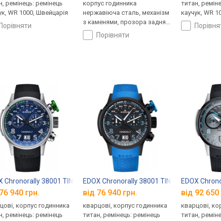
н, ремінець: ремінець
корпус годинника
титан, ремін
ук, WR 1000, Швейцарія
нержавіюча сталь, механізм
каучук, WR 1
з каменями, прозора задня
порівняти
порівн
кришка, ремінець: ремінець
порівняти
каучук, WR 100, Швейцарія
 Chronorally 38001 TINV BUV3
EDOX Chronorally 38001 TINNBU3 NIBU3
EDOX Chrono
76 940 грн.
від 76 940 грн.
від 92 650 
цові, корпус годинника
кварцові, корпус годинника
кварцові, ко
н, ремінець: ремінець
титан, ремінець: ремінець
титан, ремін