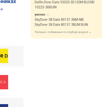
инниках
Delfin Diver Date 53020 3D120M BUCND
10225-3BBUIN
унісекс
SkyDiver 38 Date 80131 3NM NIB
SkyDiver 38 Date 80131 3BUM BUIN
Питання і побажання по підбору моделі →