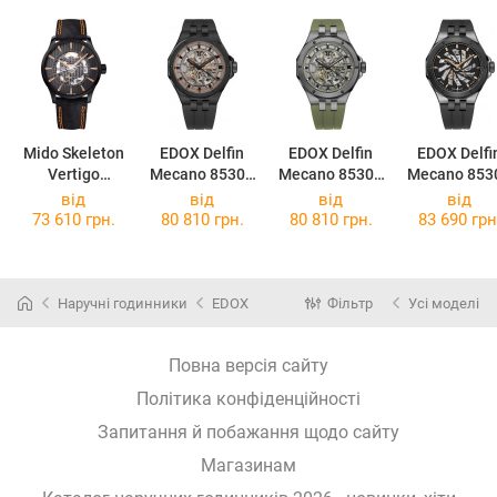
Mido Skeleton
EDOX Delfin
EDOX Delfin
EDOX Delfi
Vertigo
Mecano 85303
Mecano 85303
Mecano 853
M038.436.37.0
37NCA BEIO
357GNCAV
357GN NRN
від
від
від
від
51.00
VONB
73 610 грн.
80 810 грн.
80 810 грн.
83 690 грн
Наручні годинники
EDOX
Фільтр
Усі моделі
Повна версія сайту
Політика конфіденційності
Запитання й побажання щодо сайту
Магазинам