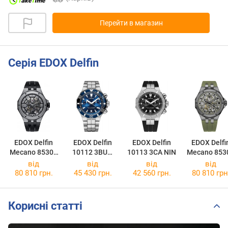
Перейти в магазин
Серія EDOX Delfin
EDOX Delfin
EDOX Delfin
EDOX Delfin
EDOX Delfi
Mecano 85303
10112 3BUM
10113 3CA NIN
Mecano 853
357GN NGN
BUIN
357GNCA
від
від
від
від
VONB
80 810 грн.
45 430 грн.
42 560 грн.
80 810 грн
Корисні статті