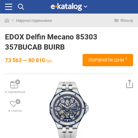
Наручні годинники
Фільтр
Шукали
раніше
EDOX Delfin Mecano 85303
357BUCAB BUIRB
4
73 563 — 80 810
ПОРІВНЯТИ ЦІНИ
грн.
в порівняння
в список