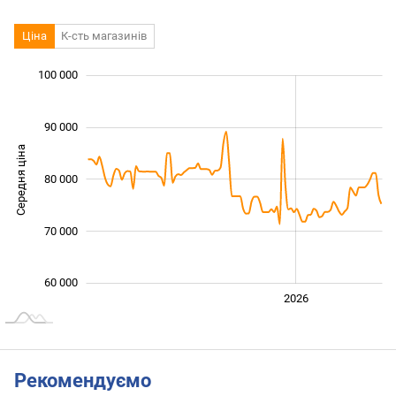
Ціна
К-сть магазинів
 000
 000
 000
 000
 000
 000
100 000
90 000
Середня ціна
80 000
100 000
70 000
60 000
2024
2025
2028
2026
L
Рекомендуємо