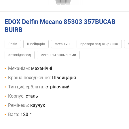
EDOX Delfin Mecano 85303 357BUCAB
BUIRB
Delfin
Швейцарія
механічні
прозора задня кришка
автопідзавод
механізм з каменями
Механізм:
механічні
Країна походження:
Швейцарія
Тип циферблата:
стрілочний
Корпус:
сталь
Ремінець:
каучук
Вага:
120 г