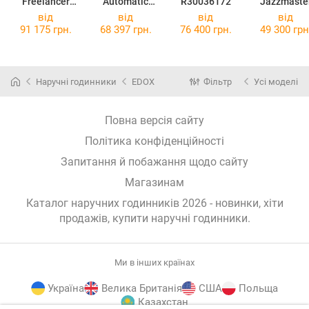
Freelancer
Automatic
R30036172
Jazzmaste
2771-ST-50051
R48903253
Open Hear
від
від
від
від
H3211519
91 175 грн.
68 397 грн.
76 400 грн.
49 300 грн
Наручні годинники
EDOX
Фільтр
Усі моделі
Повна версія сайту
Політика конфіденційності
Запитання й побажання щодо сайту
Магазинам
Каталог наручних годинників 2026 - новинки, хіти
продажів,
купити наручні годинники
.
Ми в інших країнах
Україна
Велика Британія
США
Польща
Казахстан