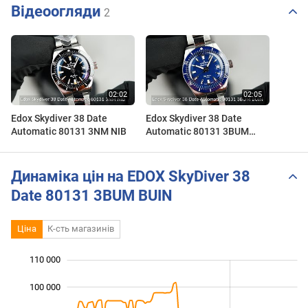
Відеоогляди
2
Edox Skydiver 38 Date
Edox Skydiver 38 Date
Automatic 80131 3NM NIB
Automatic 80131 3BUM
BUIN
Динаміка цін на EDOX SkyDiver 38
Date 80131 3BUM BUIN
Ціна
К-сть магазинів
110 000
 000
 000
 000
100 000