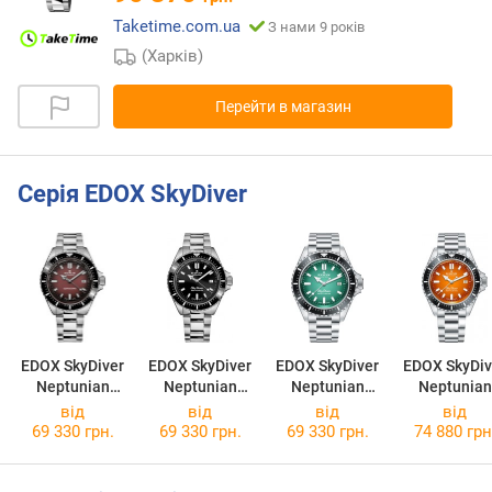
Taketime.com.ua
З нами 9 років
(Харків)
Перейти в магазин
Серія EDOX SkyDiver
EDOX SkyDiver
EDOX SkyDiver
EDOX SkyDiver
EDOX SkyDiv
Neptunian
Neptunian
Neptunian
Neptunian
80120 3NM
80120 3NM NIN
80120 3NM
80120 3N
від
від
від
від
BRD
VDN
ODN
69 330 грн.
69 330 грн.
69 330 грн.
74 880 грн