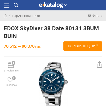
Наручні годинники
Фільтр
Шукали
раніше
EDOX SkyDiver 38 Date 80131 3BUM
BUIN
4
70 512 — 90 370
ПОРІВНЯТИ ЦІНИ
грн.
в порівняння
в список