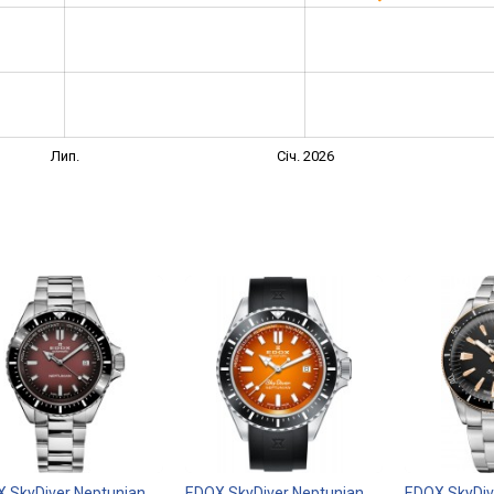
Лип.
Січ. 2026
 SkyDiver Neptunian
EDOX SkyDiver Neptunian
EDOX SkyDiv