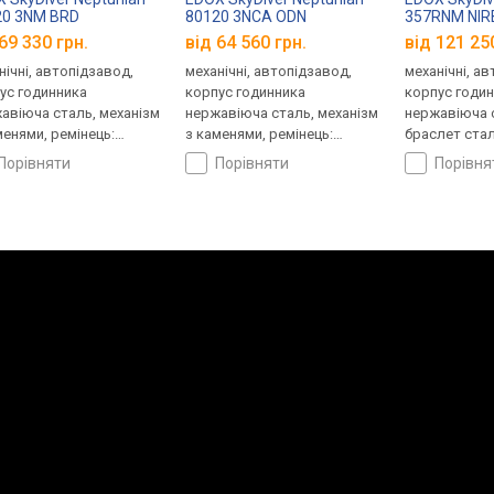
20 3NM BRD
80120 3NCA ODN
357RNM NIR
69 330 грн.
від 64 560 грн.
від 121 25
нічні, автопідзавод,
механічні, автопідзавод,
механічні, а
ус годинника
корпус годинника
корпус годи
авіюча сталь, механізм
нержавіюча сталь, механізм
нержавіюча с
менями, ремінець:
з каменями, ремінець:
браслет стал
лет сталь, WR 1000,
ремінець каучук, WR 1000,
Швейцарія
порівняти
порівняти
порівн
царія
Швейцарія