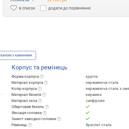
90 160 грн.
в список
додати до порівняння
ханізм з каменями
Корпус та ремінець
Форма
корпуса
кругла
Матеріал
корпуса
нержавіюча сталь
Колір
корпуса
нержавіюча сталь з син
Матеріал
безеля
кераміка
Матеріал
скла
сапфірове
Обертовий
безель
Фіксація
головки
Захист заводної
головки
Ремінець
браслет сталь