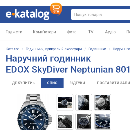
Гаджети
Комп'ютери
Фото
TV
Аудіо
П
Каталог
/
Годинники, прикраси й аксесуари
/
Годинники
/
Наручні г
Наручний годинник
EDOX SkyDiver Neptunian 8
ДЕ КУПИТИ
ОПИС
ВІДГУКИ
ПОСТАВИТИ ЗАП
5