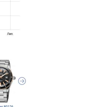
Лип.
er 80126
EDOX SkyDiver 38 Date
EDOX SkyDiver Nept