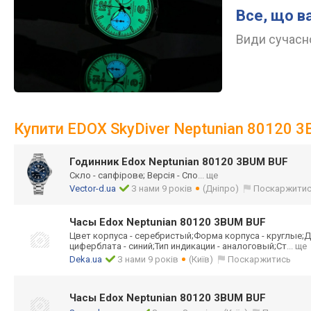
Все, що в
Види сучасно
Купити EDOX SkyDiver Neptunian 80120 
Годинник Edox Neptunian 80120 3BUM BUF
Скло - сапфірове; Версія - Спо
... ще
Vector-d.ua
З нами 9 років
(Дніпро)
Поскаржити
Часы Edox Neptunian 80120 3BUM BUF
Цвет корпуса - серебристый;Фор
ма корпуса - круглые;Д
циферблата - синий;Тип индикации - аналоговый;Ст
... ще
Deka.ua
З нами 9 років
(Київ)
Поскаржитись
Часы Edox Neptunian 80120 3BUM BUF