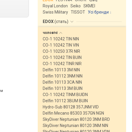
Royal London
Seiko
SKMEI
Swiss Military
TISSOT
Усі бренди
EDOX
(
стать
)
чоловічі
CO-1 10242 TIN NIN
CO-1 10242 TIN VIN
CO-1 10250 37R NIR
CO-1 10242 TIN BUIN
CO-1 10242 TINR NIR
Delfin 10113 3M NIN
Delfin 10112 3NM NIN
Delfin 10113 3CA NIN
Delfin 10113 3M BUIN
ім
CO-1 10242 TINM BUIDN
Delfin 10112 3BUM BUIN
Hydro-Sub 80128 357JNM VID
Delfin Mecano 85303 357GN NGN
SkyDiver Neptunian 80120 3NM BRD
SkyDiver Neptunian 80120 3NM NIN
SkyDiver Neptunian 80120 3NM VDN