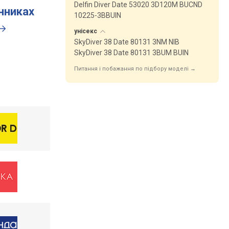
Delfin Diver Date 53020 3D120M BUCND
инниках
10225-3BBUIN
унісекс
SkyDiver 38 Date 80131 3NM NIB
SkyDiver 38 Date 80131 3BUM BUIN
Питання і побажання по підбору моделі →