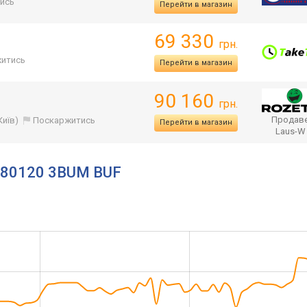
ись
Перейти в магазин
69 330
грн.
итись
Перейти в магазин
90 160
грн.
Продаве
Київ)
Поскаржитись
Перейти в магазин
Laus-
n 80120 3BUM BUF