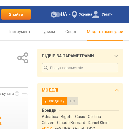
UA
Знайти
Україна
Увійти
Інструмент
Туризм
Спорт
Мода та аксесуари
ПІДБІР ЗА ПАРАМЕТРАМИ
МОДЕЛІ
к купити
у продажу
всі
Бренди
Adriatica
Bigotti
Casio
Certina
.
Citizen
Claude Bernard
Daniel Klein
.
EDOX
FESTINA
Orient
Q&Q