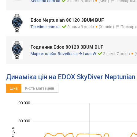
Secunda.com.ua
З нами 8 років
(Київ)
Поскаржит
Edox Neptunian 80120 3BUM BUF
Taketime.com.ua
З нами 9 років
(Харків)
Поскарж
Годинник Edox 80120 3BUM BUF
Маркетплейс:
Rozetka.ua
Laus-W
З нами 7 років
(
Динаміка цін на EDOX SkyDiver Neptunia
Ціна
К-сть магазинів
100 000
45 000
55 000
65 000
40 000
30 000
90 000
80 000