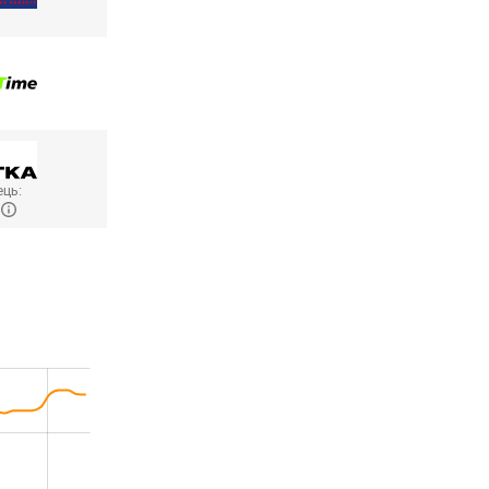
ць:
W