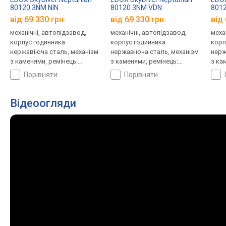
80120 3NM NIN
80120 3NM VDN
801
від 69 330 грн.
від 69 330 грн.
від 
механічні, автопідзавод,
механічні, автопідзавод,
меха
корпус годинника
корпус годинника
корп
нержавіюча сталь, механізм
нержавіюча сталь, механізм
нерж
з каменями, ремінець:
з каменями, ремінець:
з ка
браслет сталь, WR 1000,
браслет сталь, WR 1000,
брас
порівняти
порівняти
Швейцарія
Швейцарія
Швей
Відеоогляди