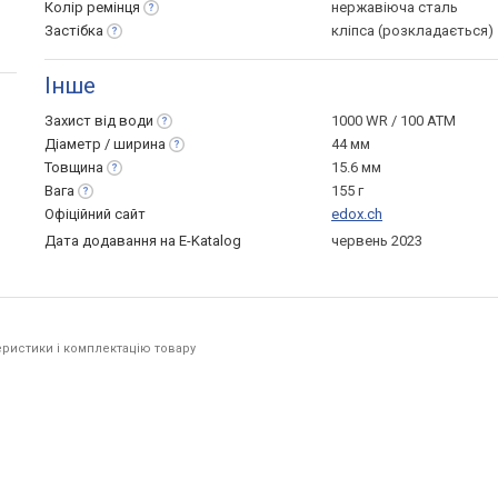
Колір
ремінця
нержавіюча сталь
Застібка
кліпса (розкладається)
Інше
Захист від
води
1000 WR / 100 ATM
Діаметр /
ширина
44 мм
Товщина
15.6 мм
Вага
155 г
Офіційний сайт
edox.ch
Дата додавання на E-Katalog
червень 2023
ристики і комплектацію товару