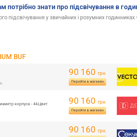
ам потрібно знати про підсвічування в год
го підсвічування у звичайних і розумних годинниках
3BUM BUF
90 160
грн.
Перейти в магазин
сь
90 160
грн.
иаметр корпуса - 44;Цвет
Перейти в магазин
90 160
грн.