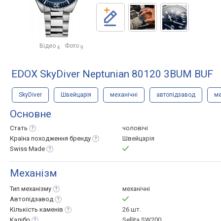
Відео
Фото
4
9
EDOX SkyDiver Neptunian 80120 3BUM BUF
SkyDiver
Швейцарія
механічні
автопідзавод
ме
Основне
Стать
чоловічі
Країна походження
бренду
Швейцарія
Swiss
Made
Механізм
Тип
механізму
механічні
Автопідзавод
Кількість
каменів
26 шт.
Калібр
Sellita SW200