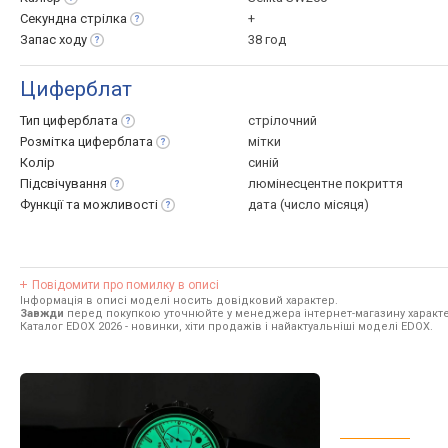
Секундна
стрілка
+
Запас
ходу
38 год
Циферблат
Тип
циферблата
стрілочний
Розмітка
циферблата
мітки
Колір
синій
Підсвічування
люмінесцентне покриття
Функції та
можливості
дата (число місяця)
Повідомити про помилку в описі
Інформація в описі моделі носить довідковий характер.
Завжди
перед покупкою уточнюйте у менеджера інтернет-магазину характе
Каталог EDOX 2026
- новинки, хіти продажів і найактуальніші моделі EDOX.