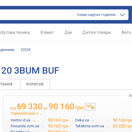
тільки наручні годинники
обутова техніка
Клімат
Дім
Дитячі товари
Авто
одинники
/
EDOX
0120 3BUM BUF
ИТАННЯ
КОРИСНЕ
Я
69 330
90 160
грн.
від
до
Порівняти ціни
→
5
Vector-d.ua
→
90 160 грн.
Deka.ua
→
90 160 грн
Secunda.com.ua
→
90 160 грн.
Taketime.com.ua
→
69 330 грн
Rozetka.ua
→