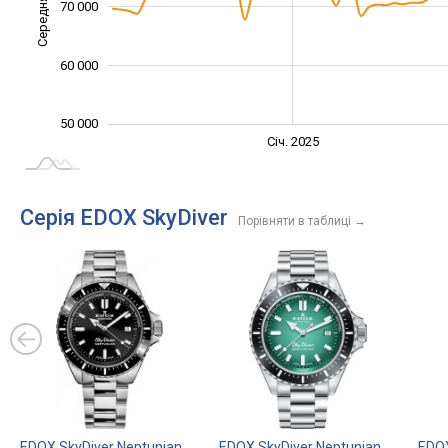
Середня ціна
70 000
55 000
60 000
50 000
Січ. 2027
Лип.
Січ. 2025
L
Серія EDOX SkyDiver
Порівняти в таблиці
→
EDOX SkyDiver Neptunian
EDOX SkyDiver Neptunian
EDOX