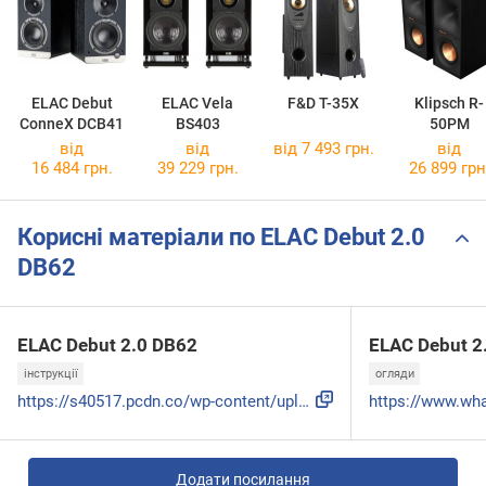
ELAC Debut
ELAC Vela
F&D T-35X
Klipsch R-
ConneX DCB41
BS403
50PM
від
від
від 7 493 грн.
від
16 484 грн.
39 229 грн.
26 899 грн
Корисні матеріали по ELAC Debut 2.0
DB62
ELAC Debut 2.0 DB62
ELAC Debut 2
інструкції
огляди
https://s40517.pcdn.co/wp-content/uploads/2021/09/Final-Deb...
Додати посилання