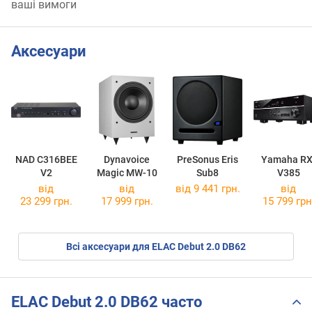
ваші вимоги
Аксесуари
NAD C316BEE
Dynavoice
PreSonus Eris
Yamaha RX
V2
Magic MW-10
Sub8
V385
від
від
від 9 441 грн.
від
23 299 грн.
17 999 грн.
15 799 грн
Всі аксесуари для ELAC Debut 2.0 DB62
ELAC Debut 2.0 DB62 часто