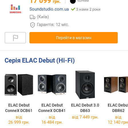
17 099
грн.
Soundstudio.com.ua
З нами 2 роки
(Київ)
Гарантія: 12 міс.
Перейти в магазин
Серія ELAC Debut (Hi-Fi)
ELAC Debut
ELAC Debut
ELAC Debut 3.0
ELAC Debu
ConneX DCB61
ConneX DCB41
DB63
DBR62
від
від
від 7 449 грн.
від
26 999 грн.
16 484 грн.
12 140 грн