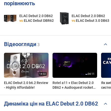
порівнюють
ELAC Debut 2.0 DB62
ELAC Debut 2.0 DB62
vs
ELAC Debut DBR62
vs
ELAC Debut 3.0 DB63
Відеоогляди
3
ELAC Debut 2.0 b6.2 Review
Rotel a11 + Elac Debut 2.0
Як ви
- Highly Affordable!
DB62 + Audioquest rocket
систе
33 / sound demo
Динаміка цін на ELAC Debut 2.0 DB62