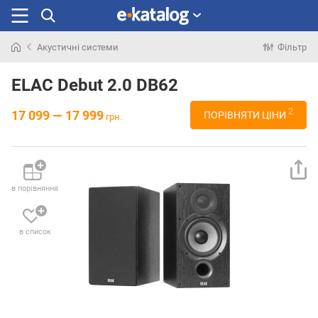
Акустичні системи
Фільтр
Шукали
раніше
ELAC Debut 2.0 DB62
2
17 099 — 17 999
ПОРІВНЯТИ ЦІНИ
грн.
в порівняння
в список