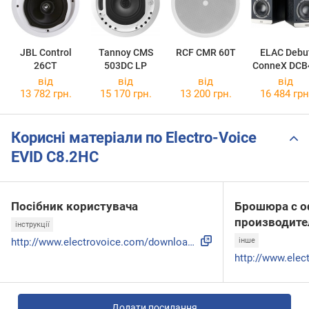
JBL Control
Tannoy CMS
RCF CMR 60T
ELAC Debu
26CT
503DC LP
ConneX DCB
від
від
від
від
13 782 грн.
15 170 грн.
13 200 грн.
16 484 грн
Корисні матеріали по Electro-Voice
EVID C8.2HC
Посібник користувача
Брошюра с о
производите
інструкції
http://www.electrovoice.com/downloadfile.php?i=1271
інше
Додати посилання