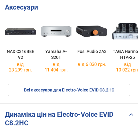
Аксесуари
NAD C316BEE
Yamaha A-
Fosi Audio ZA3
TAGA Harmo
V2
S201
HTA-25
від
від
від 6 030 грн.
від
23 299 грн.
11 404 грн.
10 022 грн
Всі аксесуари для Electro-Voice EVID C8.2HC
Динаміка цін на Electro-Voice EVID
C8.2HC