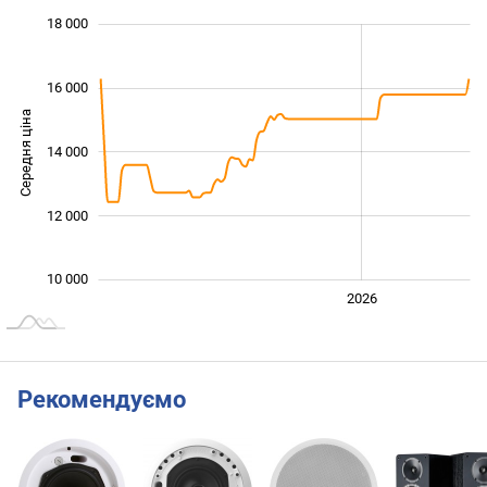
 000
 000
 000
 000
 000
 000
18 000
16 000
Середня ціна
14 000
10 000
12 000
10 000
2024
2025
2028
2026
L
Рекомендуємо