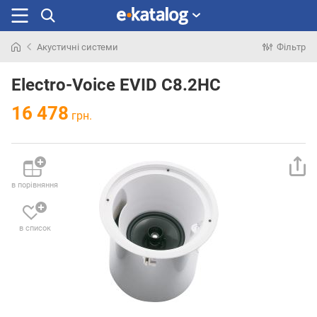
Акустичні системи
Фільтр
Шукали
раніше
Electro-Voice EVID C8.2HC
16 478
грн.
в порівняння
в список