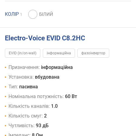
КОЛІР
1
Electro-Voice EVID C8.2HC
EVID (in/on-wall)
інформаційна
фазоінвертор
Призначення:
інформаційна
Установка:
вбудована
Тип:
пасивна
Номінальна потужність:
60 Вт
Кількість каналів:
1.0
Кількість смуг:
2
Чутливість:
93 дБ
Імпеданс:
8 Ом