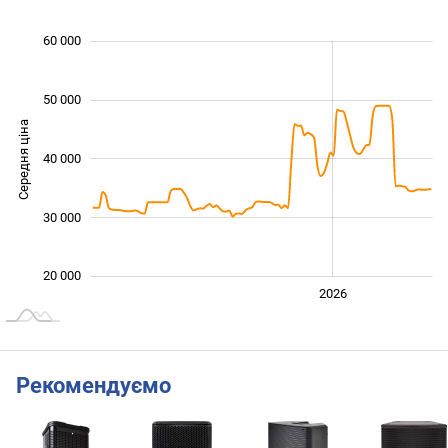
 000
 000
 000
 000
 000
0
60 000
50 000
Середня ціна
40 000
20 000
30 000
20 000
2024
2025
2028
2026
L
Рекомендуємо