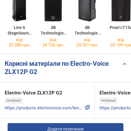
Line 6
dB
dB
Proel LT15
StageSource
Technologies
Technologies
L2m
LVX 8
KL 15
від
від
від
від
33 288 грн.
34 726 грн.
24 031 грн.
35 199 грн
Корисні матеріали по Electro-Voice
ZLX12P G2
Electro-Voice ZLX12P G2
Electro-Voic
інструкції
інструкції
https://products.electrovoice.com/binary/ZLX-G2_QUG_V02_en....
Додати посилання