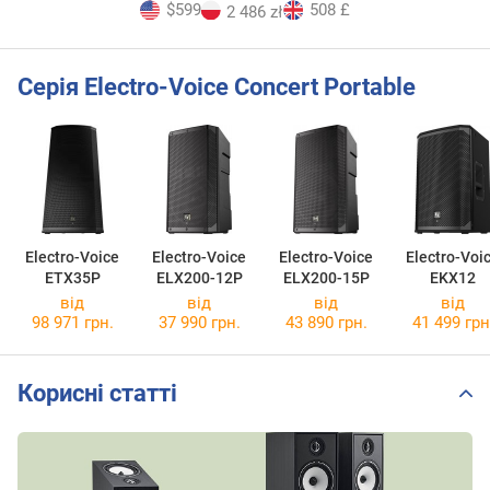
$599
508 £
2 486 zł
Серія Electro-Voice Concert Portable
Electro-Voice
Electro-Voice
Electro-Voice
Electro-Voi
ETX35P
ELX200-12P
ELX200-15P
EKX12
від
від
від
від
98 971 грн.
37 990 грн.
43 890 грн.
41 499 грн
Корисні статті