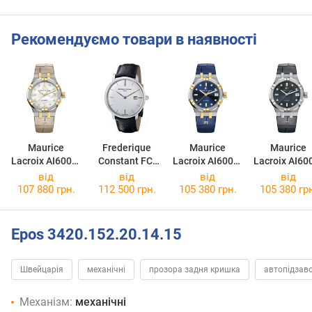
Рекомендуємо товари в наявності
Maurice
Frederique
Maurice
Maurice
Lacroix AI6006-
Constant FC-
Lacroix AI6006-
Lacroix AI60
PVY11-170-1
306S4S6
PVY11-450-1
SS001-370-
від
від
від
від
107 880 грн.
112 500 грн.
105 380 грн.
105 380 гр
Epos 3420.152.20.14.15
Швейцарія
механічні
прозора задня кришка
автопідзав
Механізм:
механічні