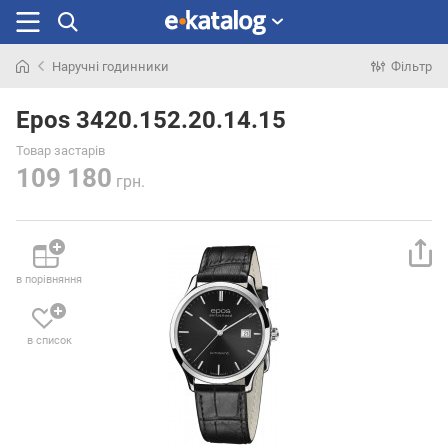
Наручні годинники
Фільтр
Шукали
раніше
Epos 3420.152.20.14.15
Товар застарів
109 180
грн.
в порівняння
в список