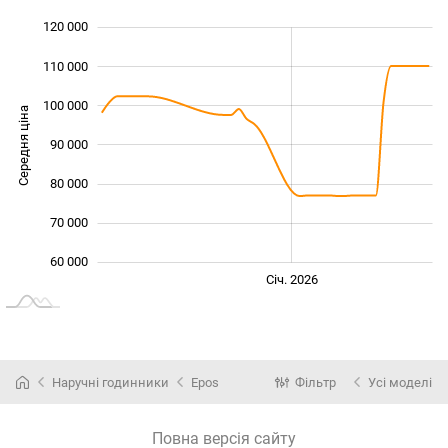
120 000
 000
 000
 000
110 000
100 000
Середня ціна
90 000
100 000
80 000
70 000
60 000
Лип.
Лип.
Січ. 2026
L
Наручні годинники
Epos
Фільтр
Усі моделі
Повна версія сайту