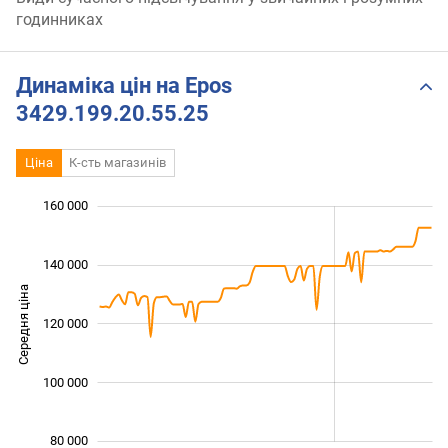
годинниках
Динаміка цін на Epos
3429.199.20.55.25
Ціна
К-сть магазинів
 000
 000
 000
 000
 000
 000
160 000
140 000
Середня ціна
120 000
100 000
100 000
80 000