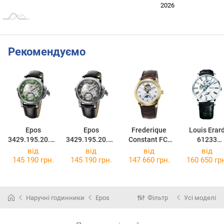
2024
2025
2028
2026
L
Рекомендуємо
Epos
Epos
Frederique
Louis Erar
3429.195.20.53
3429.195.20.55
Constant FC-
61233
.25
.25
335MC4P5
AA20.BDC0
від
від
від
від
145 190 грн.
145 190 грн.
147 660 грн.
160 650 гр
Наручні годинники
Epos
Фільтр
Усі моделі