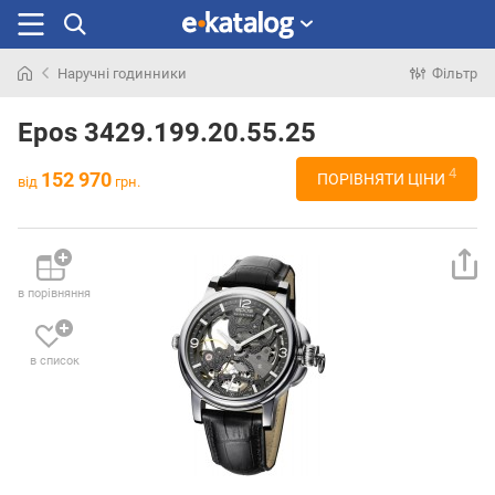
Наручні годинники
Фільтр
Шукали
раніше
Epos 3429.199.20.55.25
4
152 970
ПОРІВНЯТИ ЦІНИ
від
грн.
в порівняння
в список