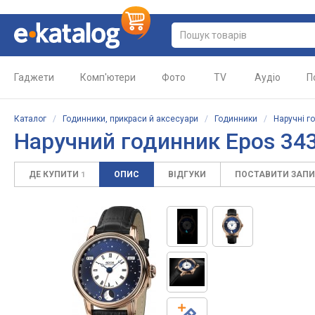
Гаджети
Комп'ютери
Фото
TV
Аудіо
П
Каталог
/
Годинники, прикраси й аксесуари
/
Годинники
/
Наручні г
Наручний годинник Epos 343
ДЕ КУПИТИ
ОПИС
ВІДГУКИ
ПОСТАВИТИ ЗАП
1