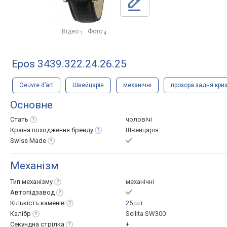
Відео
Фото
1
4
Epos 3439.322.24.26.25
Oeuvre d’art
Швейцарія
механічні
прозора задня кри
Основне
Стать
чоловічі
Країна походження
бренду
Швейцарія
Swiss
Made
Механізм
Тип
механізму
механічні
Автопідзавод
Кількість
каменів
25 шт.
Калібр
Sellita SW300
Секундна
стрілка
+