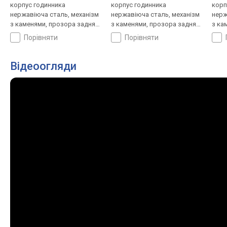
корпус годинника
корпус годинника
корп
нержавіюча сталь, механізм
нержавіюча сталь, механізм
нерж
з каменями, прозора задня
з каменями, прозора задня
з ка
кришка, фази місяця,
кришка, фази місяця,
криш
порівняти
порівняти
ремінець: ремінець
ремінець: браслет сталь, WR
ремі
шкіряний, WR 50, Швейцарія
50, Швейцарія
50, 
Відеоогляди