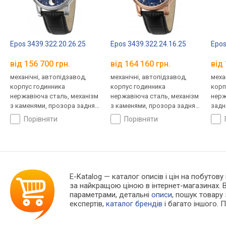
Epos 3439.322.20.26.25
Epos 3439.322.24.16.25
Epos
від 156 700 грн.
від 164 160 грн.
від 
механічні, автопідзавод,
механічні, автопідзавод,
меха
корпус годинника
корпус годинника
корп
нержавіюча сталь, механізм
нержавіюча сталь, механізм
нерж
з каменями, прозора задня
з каменями, прозора задня
задн
кришка, фази місяця,
кришка, фази місяця,
ремі
порівняти
порівняти
ремінець: ремінець
ремінець: ремінець
шкір
шкіряний, WR 50, Швейцарія
шкіряний, WR 50, Швейцарія
E-Katalog
— каталог описів і цін на побутову 
за найкращою ціною в інтернет-магазинах. 
параметрами, детальні
описи
, пошук товару
експертів,
каталог брендів
і багато іншого. 