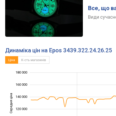
Все, що в
Види сучасно
Динаміка цін на Epos 3439.322.24.26.25
Ціна
К-сть магазинів
110 000
200 000
70 000
90 000
60 000
40 000
180 000
160 000
Середня ціна
140 000
100 000
120 000