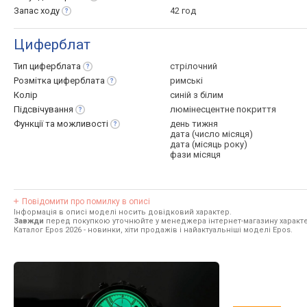
Запас
ходу
42 год
Циферблат
Тип
циферблата
стрілочний
Розмітка
циферблата
римські
Колір
синій з білим
Підсвічування
люмінесцентне покриття
Функції та
можливості
день тижня
дата (число місяця)
дата (місяць року)
фази місяця
Повідомити про помилку в описі
Інформація в описі моделі носить довідковий характер.
Завжди
перед покупкою уточнюйте у менеджера інтернет-магазину характе
Каталог Epos 2026
- новинки, хіти продажів і найактуальніші моделі Epos.