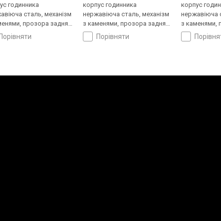
ус годинника
корпус годинника
корпус годи
авіюча сталь, механізм
нержавіюча сталь, механізм
нержавіюча с
менями, прозора задня
з каменями, прозора задня
з каменями, 
ка, фази місяця,
кришка, фази місяця,
кришка, фази
порівняти
порівняти
порівн
нець: браслет сталь, WR
ремінець: ремінець
ремінець: бр
Швейцарія
шкіряний, WR 50, Швейцарія
50, Швейцарі