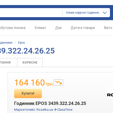
тільки наручні годинники
обутова техніка
Клімат
Дім
Дитячі товари
Авто
одинники
/
Epos
9.322.24.26.25
ИТАННЯ
КОРИСНЕ
164 160
грн.
Купити!
Годинник EPOS 3439.322.24.26.25
Маркетплейс:
Rozetka.ua
ClassTime