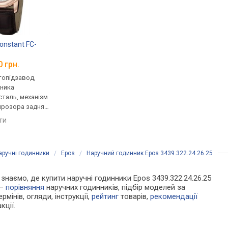
onstant FC-
Frederique Constant FC-
Frederique Constant
335MC4P5
335MC4P6
0 грн.
від 147 660 грн.
від 135 850 грн.
втопідзавод,
механічні, автопідзавод,
механічні, автопідза
нника
корпус годинника
корпус годинника
таль, механізм
нержавіюча сталь, Skeleton,
нержавіюча сталь, 
прозора задня
механізм з каменями,
задня кришка, фази м
нець: ремінець
прозора задня кришка,
ремінець: ремінець
яти
порівняти
порівняти
 50, Швейцарія
фази місяця, ремінець:
шкіряний, WR 50, Шв
ремінець шкіряний, WR 60,
Швейцарія
аручні годинники
/
Epos
/
Наручний годинник Epos 3439.322.24.26.25
и знаємо, де купити наручні годинники Epos 3439.322.24.26.25
 —
порівняння
наручних годинників, підбір моделей за
рмінів, огляди, інструкції,
рейтинг
товарів,
рекомендації
кції.