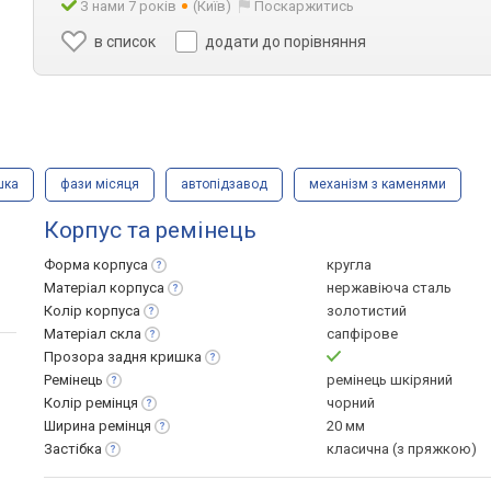
З нами 7 років
(Київ)
Поскаржитись
в список
додати до порівняння
шка
фази місяця
автопідзавод
механізм з каменями
Корпус та ремінець
Форма
корпуса
кругла
Матеріал
корпуса
нержавіюча сталь
Колір
корпуса
золотистий
Матеріал
скла
сапфірове
Прозора задня
кришка
Ремінець
ремінець шкіряний
Колір
ремінця
чорний
Ширина
ремінця
20 мм
Застібка
класична (з пряжкою)