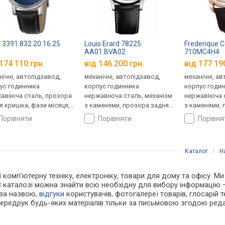
 3391.832.20.16.25
Louis Erard 78225
Frederique C
AA01.BVA02
710MC4H4
174 110 грн.
від 146 200 грн.
від 177 19
нічні, автопідзавод,
механічні, автопідзавод,
механічні, а
ус годинника
корпус годинника
корпус годи
авіюча сталь, прозора
нержавіюча сталь, механізм
нержавіюча с
я кришка, фази місяця,
з каменями, прозора задня
з каменями, 
нець: ремінець
кришка, ремінець: ремінець
кришка, ремі
порівняти
порівняти
порівн
яний, WR 50, Швейцарія
шкіряний, WR 50, Швейцарія
шкіряний, WR
Каталог
/
Н
і комп'ютерну техніку, електроніку, товари для дому та офісу. М
В каталозі можна знайти всю необхідну для вибору інформацію
 за назвою,
відгуки
користувачів, фотогалереї товарів, глосарій те
Передрук будь-яких матеріалів тільки за письмовою згодою реда