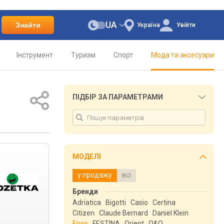
UA
Знайти
Україна
Увійти
Інструмент
Туризм
Спорт
Мода та аксесуари
ПІДБІР ЗА ПАРАМЕТРАМИ
МОДЕЛІ
у продажу
всі
Бренди
Adriatica
Bigotti
Casio
Certina
Citizen
Claude Bernard
Daniel Klein
Epos
FESTINA
Orient
Q&Q