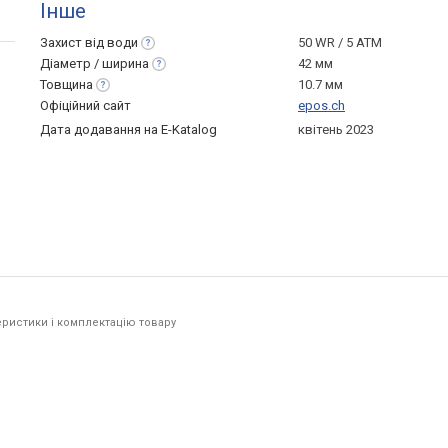
Інше
Захист від
води
50 WR / 5 ATM
Діаметр /
ширина
42 мм
Товщина
10.7 мм
Офіційний сайт
epos.ch
Дата додавання на E-Katalog
квітень 2023
ристики і комплектацію товару