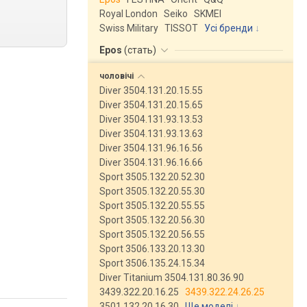
Royal London
Seiko
SKMEI
Swiss Military
TISSOT
Усі бренди
Epos
(
стать
)
чоловічі
Diver 3504.131.20.15.55
Diver 3504.131.20.15.65
Diver 3504.131.93.13.53
Diver 3504.131.93.13.63
Diver 3504.131.96.16.56
Diver 3504.131.96.16.66
Sport 3505.132.20.52.30
Sport 3505.132.20.55.30
Sport 3505.132.20.55.55
Sport 3505.132.20.56.30
Sport 3505.132.20.56.55
Sport 3506.133.20.13.30
Sport 3506.135.24.15.34
Diver Titanium 3504.131.80.36.90
3439.322.20.16.25
3439.322.24.26.25
3501.132.20.16.30
Ще моделі
↓