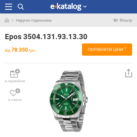
Наручні годинники
Фільтр
Шукали
раніше
Epos 3504.131.93.13.30
4
78 350
ПОРІВНЯТИ ЦІНИ
від
грн.
в порівняння
в список