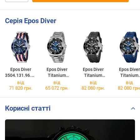
Серія Epos Diver
Epos Diver
Epos Diver
Epos Diver
Epos Diver
3504.131.96.16
Titanium
Titanium
Titanium
.66
3504.131.80.36
3504.131.80.35
3504.131.80
від
від
від
від
.90
.55
.56
71 820 грн.
65 072 грн.
82 080 грн.
82 080 грн
Корисні статті