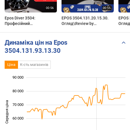
Epos Diver 3504:
EPOS 3504.131.20.15.30.
EPOS 
Професійний
Огляд\Review by
Огляд
Швейцарський Дайвер |
secunda.com.ua
secun
500М Автомат | Короткий
огляд DEKA
Динаміка цін на Epos
3504.131.93.13.30
Ціна
К-сть магазинів
90 000
 000
 000
 000
80 000
Середня ціна
70 000
40 000
60 000