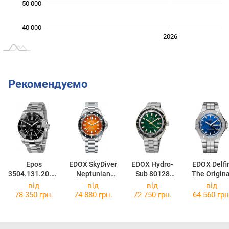
50 000
40 000
2024
2025
2028
2026
L
Рекомендуємо
Epos
EDOX SkyDiver
EDOX Hydro-
EDOX Delfi
3504.131.20.15
Neptunian
Sub 80128
The Origina
.30
80120 3NM
357JNM VID
88008 3M BU
від
від
від
від
ODN
78 350 грн.
74 880 грн.
72 750 грн.
64 560 грн