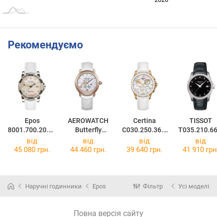
Рекомендуємо
Epos
AEROWATCH
Certina
TISSOT
8001.700.20.80
Butterfly
C030.250.36.1
T035.210.66
.70
44960RO05
06.00
51.00
від
від
від
від
45 080 грн.
44 460 грн.
39 640 грн.
41 910 грн
Наручні годинники
Epos
Фільтр
Усі моделі
Повна версія сайту