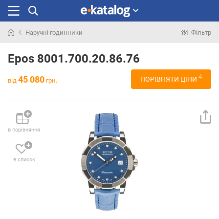
Наручні годинники
Фільтр
Шукали
раніше
Epos 8001.700.20.86.76
4
45 080
ПОРІВНЯТИ ЦІНИ
від
грн.
в порівняння
в список