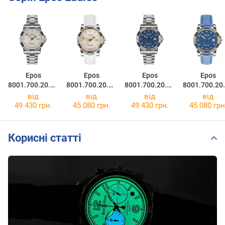
Epos
Epos
Epos
Epos
8001.700.20.80
8001.700.20.80
8001.700.20.86
8001.700.20
.30
.70
.30
.76
від
від
від
від
49 430 грн.
45 080 грн.
49 430 грн.
45 080 грн
Корисні статті