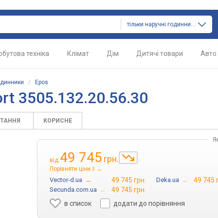
тільки наручні годинники
обутова техніка
Клімат
Дім
Дитячі товари
Авто
одинники
/
Epos
rt 3505.132.20.56.30
ИТАННЯ
КОРИСНЕ
Я
49 745
грн.
від
Порівняти ціни
→
3
Vector-d.ua
→
49 745 грн.
Deka.ua
→
49 745 
Secunda.com.ua
→
49 745 грн.
в список
додати до порівняння