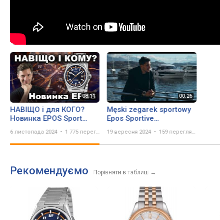
НАВІЩО і для КОГО?
Męski zegarek sportowy
Новинка EPOS Sport
Epos Sportive
3505.132.20.52.30
3505.132.20.56.30
6 листопада 2024
1 775 переглядів
19 вересня 2024
159 переглядів
Рекомендуємо
Порівняти в таблиці
→