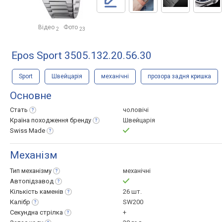
Відео
Фото
2
23
Epos Sport 3505.132.20.56.30
Sport
Швейцарія
механічні
прозора задня кришка
Основне
Стать
чоловічі
Країна походження
бренду
Швейцарія
Swiss
Made
Механізм
Тип
механізму
механічні
Автопідзавод
Кількість
каменів
26 шт.
Калібр
SW200
Секундна
стрілка
+