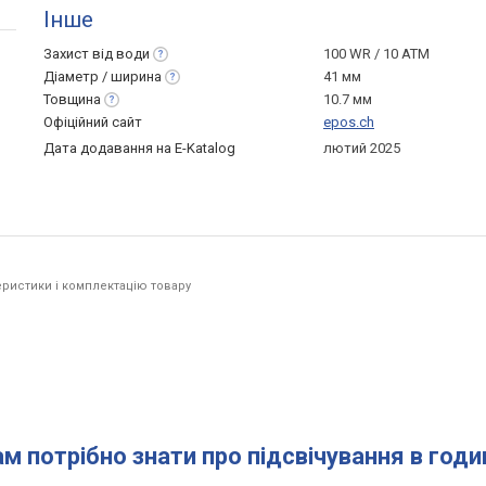
Інше
Захист від
води
100 WR / 10 ATM
Діаметр /
ширина
41 мм
Товщина
10.7 мм
Офіційний сайт
epos.ch
Дата додавання на E-Katalog
лютий 2025
ристики і комплектацію товару
ам потрібно знати про підсвічування в год