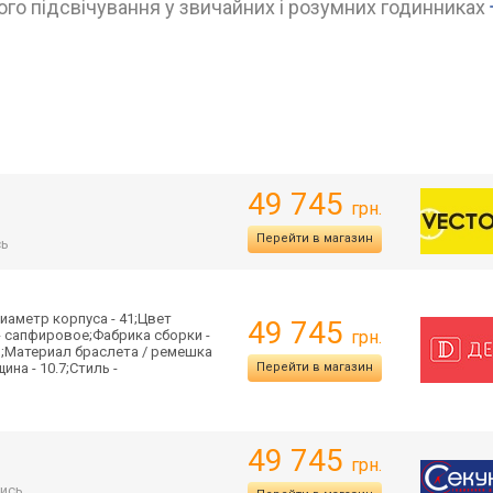
го підсвічування у звичайних і розумних годинниках
49 745
грн.
Перейти в магазин
сь
иаметр корпуса - 41;Цвет
49 745
 - сапфировое;Фабрика сборки -
грн.
м;Материал браслета / ремешка
на - 10.7;Стиль -
Перейти в магазин
49 745
грн.
ись