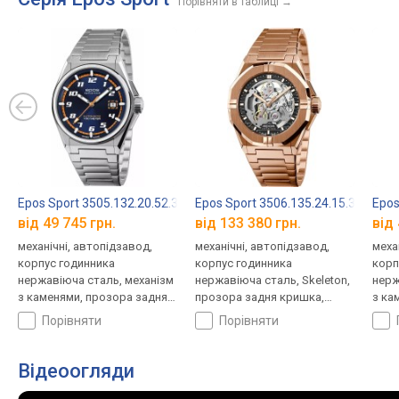
Порівняти в таблиці
→
Epos Sport 3505.132.20.52.30
Epos Sport 3506.135.24.15.34
Epos
від 49 745 грн.
від 133 380 грн.
від 
механічні, автопідзавод,
механічні, автопідзавод,
меха
корпус годинника
корпус годинника
корп
нержавіюча сталь, механізм
нержавіюча сталь, Skeleton,
нерж
з каменями, прозора задня
прозора задня кришка,
з ка
кришка, ремінець: браслет
ремінець: браслет сталь, WR
криш
порівняти
порівняти
сталь, WR 100, Швейцарія
50, Швейцарія
стал
Відеоогляди