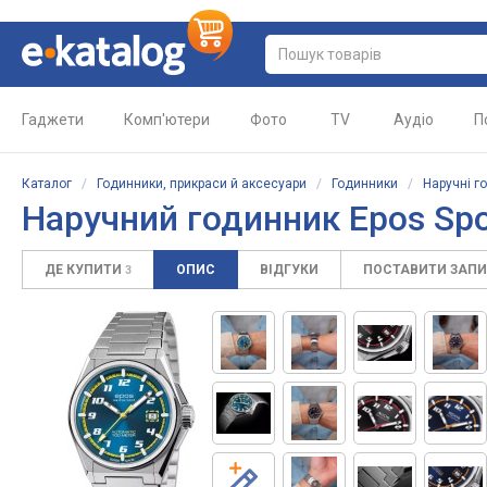
Гаджети
Комп'ютери
Фото
TV
Аудіо
П
Каталог
/
Годинники, прикраси й аксесуари
/
Годинники
/
Наручні г
Наручний годинник Epos Spo
ДЕ КУПИТИ
ОПИС
ВІДГУКИ
ПОСТАВИТИ ЗАП
3