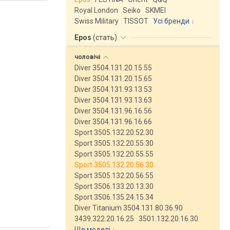
Royal London
Seiko
SKMEI
Swiss Military
TISSOT
Усі бренди
Epos
(
стать
)
чоловічі
Diver 3504.131.20.15.55
Diver 3504.131.20.15.65
Diver 3504.131.93.13.53
Diver 3504.131.93.13.63
Diver 3504.131.96.16.56
Diver 3504.131.96.16.66
Sport 3505.132.20.52.30
Sport 3505.132.20.55.30
Sport 3505.132.20.55.55
Sport 3505.132.20.56.30
Sport 3505.132.20.56.55
Sport 3506.133.20.13.30
Sport 3506.135.24.15.34
Diver Titanium 3504.131.80.36.90
3439.322.20.16.25
3501.132.20.16.30
Ще моделі
↓