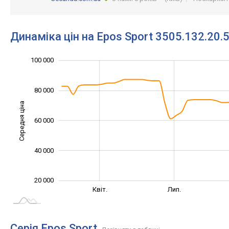
Динаміка цін на Epos Sport 3505.132.20.
100 000
120 000
-20 000
10 000
30 000
50 000
70 000
0
80 000
Середня ціна
60 000
100 000
40 000
20 000
Січ. 2025
Жовт.
Квіт.
Лип.
L
Серія Epos Sport