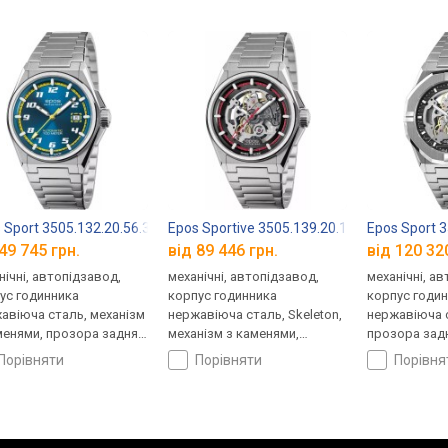
 Sport 3505.132.20.56.30
Epos Sportive 3505.139.20.11.30
Epos Sport 3
49 745 грн.
від 89 446 грн.
від 120 32
нічні, автопідзавод,
механічні, автопідзавод,
механічні, а
ус годинника
корпус годинника
корпус годи
авіюча сталь, механізм
нержавіюча сталь, Skeleton,
нержавіюча с
менями, прозора задня
механізм з каменями,
прозора зад
ка, ремінець: браслет
прозора задня кришка,
ремінець: бр
порівняти
порівняти
порівн
ь, WR 100, Швейцарія
ремінець: браслет сталь, WR
50, Швейцарі
100, Швейцарія