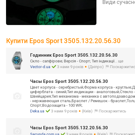
Види сучасно
Купити Epos Sport 3505.132.20.56.30
Годинник Epos Sport 3505.132.20.56.30
Скло - сапфірове; Версія - Спорт; Тип індикації
... ще
Vector-d.ua
З нами 9 років
(Дніпро)
Поскаржити
Часы Epos Sport 3505.132.20.56.30
Цвет корпуса - серебристый;Форма корпуса - круглые;Д
циферблата - синий;Тип индикации - аналоговый;Стекло
Швейцария;Тип механизма - механика с автоподзаводо
- нержавеющая сталь;Браслет / Ремешок - браслет;Толщи
Спорт;Водозащита - 100 WR;
Deka.ua
З нами 9 років
(Київ)
Поскаржитись
Часы Epos Sport 3505.132.20.56.30
Secunda.com.ua
З нами 8 років
(Київ)
Поскаржит