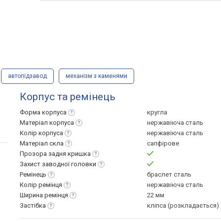
автопідзавод
механізм з каменями
Корпус та ремінець
Форма
корпуса
кругла
Матеріал
корпуса
нержавіюча сталь
Колір
корпуса
нержавіюча сталь
Матеріал
скла
сапфірове
Прозора задня
кришка
Захист заводної
головки
Ремінець
браслет сталь
Колір
ремінця
нержавіюча сталь
Ширина
ремінця
22 мм
Застібка
кліпса (розкладається)