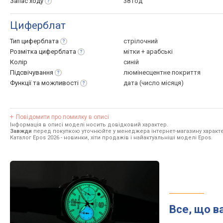
Запас
ходу
38 год
Циферблат
Тип
циферблата
стрілочний
Розмітка
циферблата
мітки + арабські
Колір
синій
Підсвічування
люмінесцентне покриття
Функції та
можливості
дата (число місяця)
Повідомити про помилку в описі
Інформація в описі моделі носить довідковий характер.
Завжди
перед покупкою уточнюйте у менеджера інтернет-магазину характе
Каталог Epos 2026
- новинки, хіти продажів і найактуальніші моделі Epos.
Все, що в