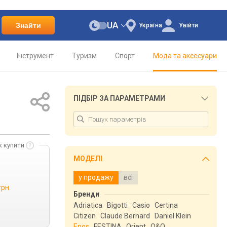
UA
Знайти
Україна
Увійти
Інструмент
Туризм
Спорт
Мода та аксесуари
ПІДБІР ЗА ПАРАМЕТРАМИ
к купити
МОДЕЛІ
у продажу
всі
грн.
Бренди
Adriatica
Bigotti
Casio
Certina
Citizen
Claude Bernard
Daniel Klein
Epos
FESTINA
Orient
Q&Q