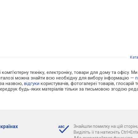
Кат
 і комп'ютерну техніку, електроніку, товари для дому та офісу. М
каталозі можна знайти всю необхідну для вибору інформацію —
п
 за назвою,
відгуки
користувачів, фотогалереї товарів, глосарій те
Передрук будь-яких матеріалів тільки за письмовою згодою реда
 країнах
Знайшли помилку на цій сторінц
Виділіть її та натисніть Ctrl+Ente
Або скористайтеся функцією