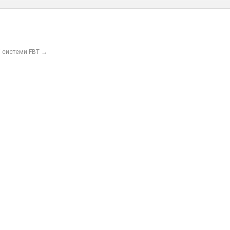
і системи FBT
→