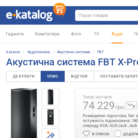
Гаджети
Комп'ютери
Фото
TV
Аудіо
П
Каталог
/
Аудіотехніка
/
Акустичні системи
/
FBT
Акустична система FBT X-Pr
ДЕ КУПИТИ
ОПИС
ВІДГУКИ
ПОСТАВИТИ ЗАПИ
Товар застарів
74 229
грн.
Розміщення: підлогова; Тип: а
потужність підсилювача: 180
спереду; RCA; XLR/Jack: Jack 
в список
додати