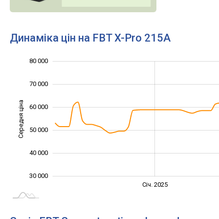
Динаміка цін на FBT X-Pro 215A
80 000
10 000
20 000
90 000
70 000
Середня ціна
60 000
30 000
50 000
40 000
30 000
Жовт.
Жовт.
Лип.
Квіт.
Квіт.
Лип.
Січ. 2025
L