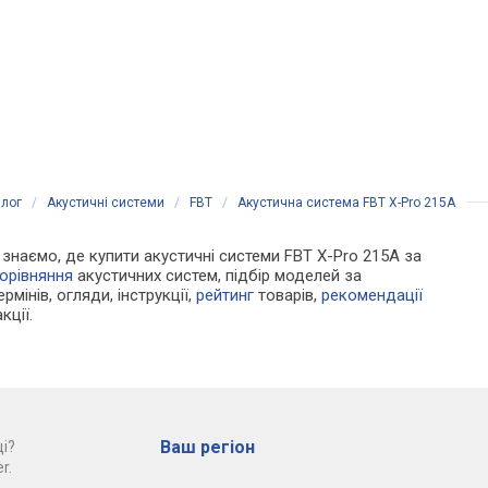
алог
/
Акустичні системи
/
FBT
/
Акустична система FBT X-Pro 215A
и знаємо, де купити акустичні системи FBT X-Pro 215A за
орівняння
акустичних систем, підбір моделей за
рмінів, огляди, інструкції,
рейтинг
товарів,
рекомендації
кції.
Ваш регіон
і?
r.