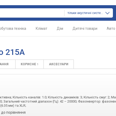
тільки акустичні системи
обутова техніка
Клімат
Дім
Дитячі товари
Авто
o 215A
ТАННЯ
КОРИСНЕ
АКСЕСУАРИ
1
ктивна; Кількість каналів: 1.0; Кількість динаміків: 3; Кількість смуг: 2; 
0; Загальний частотний діапазон (Гц): 42 – 20000; Фазоінвертор: фазоін
(6.35 мм) та XLR;
 до порівняння