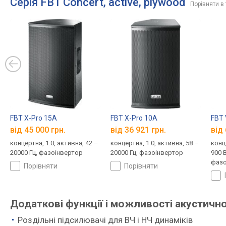
Серія FBT Concert, active, plywood
Порівняти в
FBT X-Pro 15A
FBT X-Pro 10A
FBT 
від 45 000 грн.
від 36 921 грн.
від 
концертна, 1.0, активна, 42 –
концертна, 1.0, активна, 58 –
конц
20000 Гц, фазоінвертор
20000 Гц, фазоінвертор
900 В
фазо
порівняти
порівняти
Додаткові функції і можливості акустично
Роздільні підсилювачі для ВЧ і НЧ динаміків