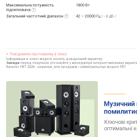
Максимальна потужність
1800 Вт
підсилювача
Загальний частотний
діапазон
42 – 20000 Гц
/ - 6 дБ /
Повідомити про помилку в описі
Інформація в описі моделі носить довідковий характер.
Завжди
перед покупкою уточнюйте у менеджера інтернет-магазину характе
Каталог FBT 2026
- новинки, хіти продажів і найактуальніші моделі FBT.
Музичний 
помилити
Ключові крит
оптимальні к