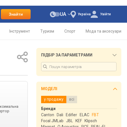
UA
Знайти
Україна
Увійти
Інструмент
Туризм
Спорт
Мода та аксесуари
ПІДБІР ЗА ПАРАМЕТРАМИ
МОДЕЛІ
у продажу
всі
Максимальна
Бренди
вертор
Canton
Dali
Edifier
ELAC
FBT
Focal JMLab
JBL
KEF
Klipsch
Magnat
Q Acoustics
RCF
REAL-EL