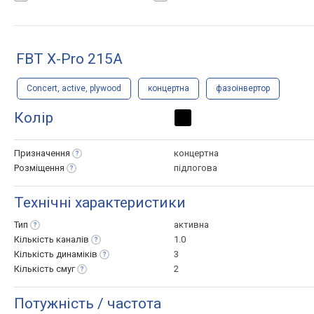
FBT X-Pro 215A
Concert, active, plywood
концертна
фазоінвертор
Колір
Призначення
концертна
Розміщення
підлогова
Технічні характеристики
Тип
активна
Кількість
каналів
1.0
Кількість
динаміків
3
Кількість
смуг
2
Потужність / частота