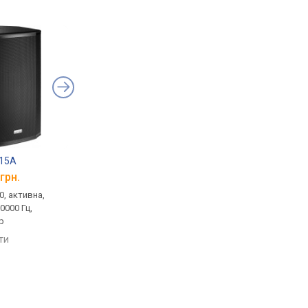
115A
FBT Ventis 206A
грн.
від 53 018 грн.
0, активна,
концертна, 1.0, активна,
20000 Гц,
900 Вт, 70 – 20000 Гц
р
порівняти
яти