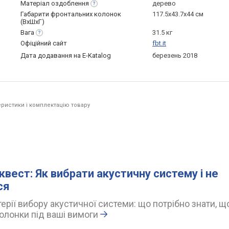
Матеріал
оздоблення
дерево
Габарити фронтальних колонок
117.5x43.7x44 см
(ВхШхГ)
Вага
31.5 кг
Офіційний сайт
fbt.it
Дата додавання на E-Katalog
березень 2018
ристики і комплектацію товару
квест: Як вибрати акустичну систему і не
ся
ерії вибору акустичної системи: що потрібно знати, щ
олонки під ваші вимоги