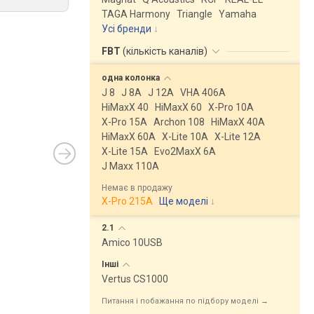
TAGA Harmony
Triangle
Yamaha
Усі бренди
FBT
(
кількість каналів
)
одна
колонка
J 8
J 8A
J 12A
VHA 406A
HiMaxX 40
HiMaxX 60
X-Pro 10A
X-Pro 15A
Archon 108
HiMaxX 40A
HiMaxX 60A
X-Lite 10A
X-Lite 12A
X-Lite 15A
Evo2MaxX 6A
J Maxx 110A
Немає в продажу
X-Pro 215A
Ще моделі
↓
2.1
Amico 10USB
Інші
Vertus CS1000
Питання і побажання по підбору моделі →