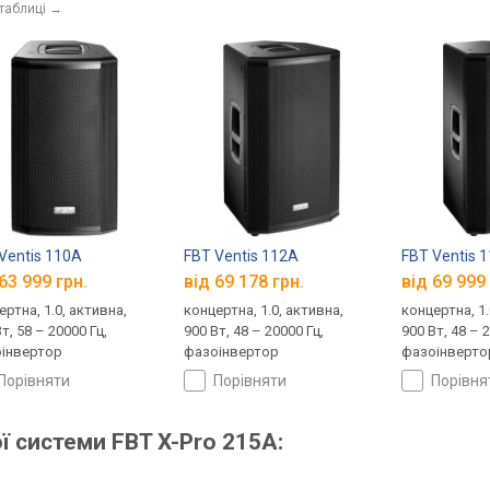
 таблиці
→
Ventis 110A
FBT Ventis 112A
FBT Ventis 
63 999 грн.
від 69 178 грн.
від 69 999 
ертна, 1.0, активна,
концертна, 1.0, активна,
концертна, 1.
т, 58 – 20000 Гц,
900 Вт, 48 – 20000 Гц,
900 Вт, 48 – 
інвертор
фазоінвертор
фазоінверто
порівняти
порівняти
порівн
ї системи FBT X-Pro 215A: