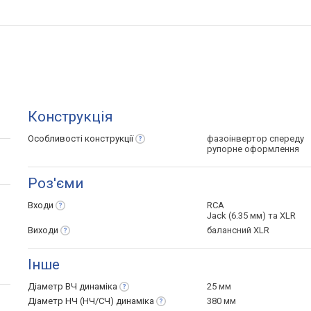
Конструкція
Особливості
конструкції
фазоінвертор спереду
рупорне оформлення
Роз'єми
Входи
RCA
Jack (6.35 мм) та XLR
Виходи
балансний XLR
Інше
Діаметр ВЧ
динаміка
25 мм
Діаметр НЧ (НЧ/СЧ)
динаміка
380 мм