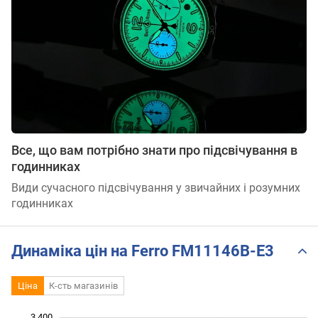
Все, що вам потрібно знати про підсвічування в
годинниках
Види сучасного підсвічування у звичайних і розумних
годинниках
Динаміка цін на Ferro FM11146B-E3
Ціна
К-сть магазинів
 300
 500
 700
 600
 200
 000
3 400