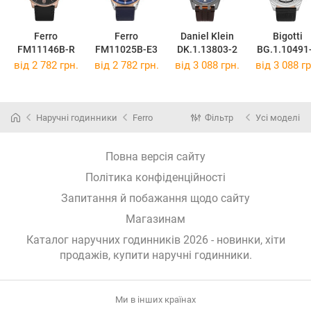
Ferro
Ferro
Daniel Klein
Bigotti
FM11146B-R
FM11025B-E3
DK.1.13803-2
BG.1.10491
від 2 782 грн.
від 2 782 грн.
від 3 088 грн.
від 3 088 гр
Наручні годинники
Ferro
Фільтр
Усі моделі
Повна версія сайту
Політика конфіденційності
Запитання й побажання щодо сайту
Магазинам
Каталог наручних годинників 2026 - новинки, хіти
продажів,
купити наручні годинники
.
Ми в інших країнах