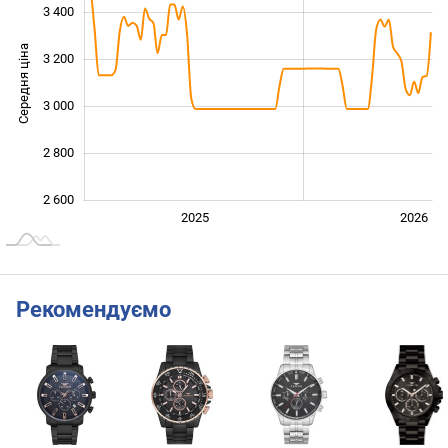
3 400
Середня ціна
3 200
2 600
3 000
2 800
2 600
2024
2027
2025
2026
L
Рекомендуємо