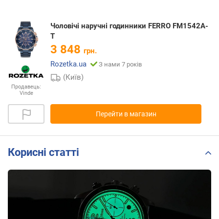
Чоловічі наручні годинники FERRO FM1542A-
T
3 848
грн.
Rozetka.ua
З нами 7 років
(Київ)
Продавець:
Vinde
Перейти в магазин
Корисні статті