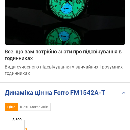
Все, що вам потрібно знати про підсвічування в
годинниках
Види сучасного підсвічування у звичайних і розумних
годинниках
Динаміка цін на Ferro FM1542A-T
Ціна
К-сть магазинів
3 600
 200
 400
 800