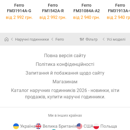
Ferro
Ferro
Ferro
Ferro
FM31914A-G
FM1542A-R
FM31084A-A2
FM31913A-
від 2 992 грн.
від 2 992 грн.
від 2 940 грн.
від 2 940 гр
Наручні годинники
Ferro
Фільтр
Усі моделі
Повна версія сайту
Політика конфіденційності
Запитання й побажання щодо сайту
Магазинам
Каталог наручних годинників 2026 - новинки, хіти
продажів,
купити наручні годинники
.
Ми в інших країнах
Україна
Велика Британія
США
Польща