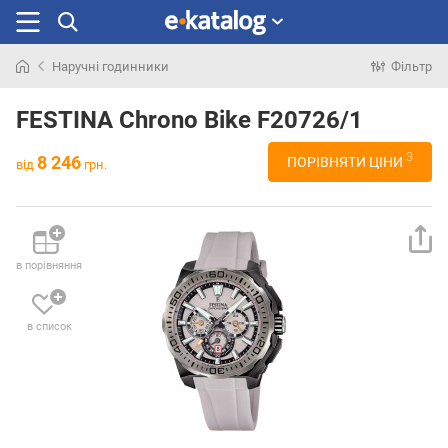
Наручні годинники
Фільтр
Шукали
раніше
FESTINA Chrono Bike F20726/1
3
8 246
ПОРІВНЯТИ ЦІНИ
від
грн.
в порівняння
в список