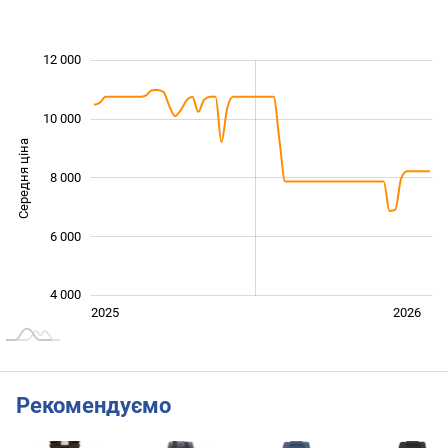
12 000
 000
 000
 000
 000
 000
 000
0
10 000
Середня ціна
8 000
10 000
6 000
4 000
Січ. 2025
Лип.
2027
2025
2026
L
Рекомендуємо