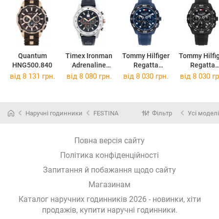
Quantum
Timex Ironman
Tommy Hilfiger
Tommy Hilfi
HNG500.840
Adrenaline
Regatta
Regatta
TW2W55500
1792232
1792233
від 8 131 грн.
від 8 080 грн.
від 8 030 грн.
від 8 030 гр
Наручні годинники
FESTINA
Фільтр
Усі моделі
Повна версія сайту
Політика конфіденційності
Запитання й побажання щодо сайту
Магазинам
Каталог наручних годинників 2026 - новинки, хіти
продажів,
купити наручні годинники
.