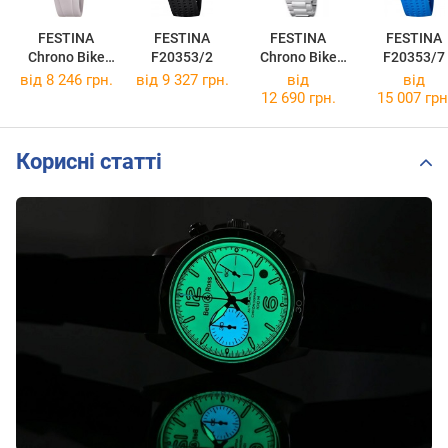
FESTINA
FESTINA
FESTINA
FESTINA
Chrono Bike
F20353/2
Chrono Bike
F20353/7
F20726/1
F20724/1
від 8 246 грн.
від 9 327 грн.
від
від
12 690 грн.
15 007 грн
Корисні статті