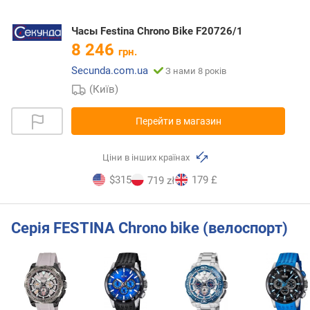
Часы Festina Chrono Bike F20726/1
8 246
грн.
Secunda.com.ua
З нами 8 років
(Київ)
Перейти в магазин
Ціни в інших країнах
$315
179 £
719 zł
Серія FESTINA Chrono bike (велоспорт)