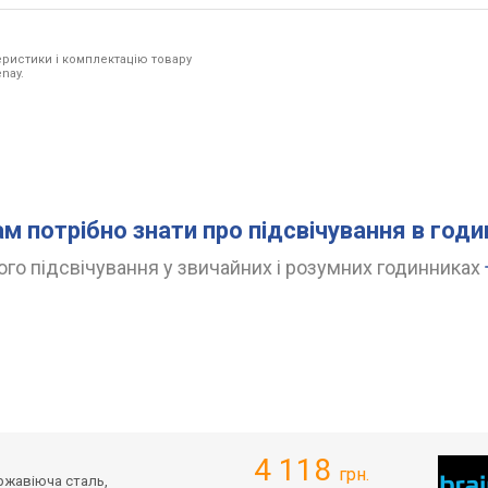
ристики і комплектацію товару
nay.
ам потрібно знати про підсвічування в год
го підсвічування у звичайних і розумних годинниках
4 118
грн.
ержавіюча сталь,