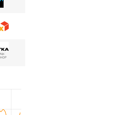
ць:
SHOP