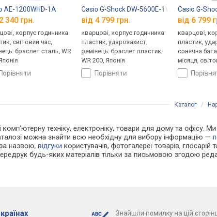
io AE-1200WHD-1A
Casio G-Shock DW-5600E-1V
Casio G-Sho
2 340 грн.
від 4 799 грн.
від 6 799 г
цові, корпус годинника
кварцові, корпус годинника
кварцові, ко
тик, світовий час,
пластик, ударозахист,
пластик, уда
нець: браслет сталь, WR
ремінець: браслет пластик,
сонячна бата
 Японія
WR 200, Японія
місяця, світо
ремінець: ре
порівняти
порівняти
порівн
WR 200, Япон
Каталог
/
На
 і комп'ютерну техніку, електроніку, товари для дому та офісу. 
каталозі можна знайти всю необхідну для вибору інформацію —
п
 за назвою,
відгуки
користувачів, фотогалереї товарів, глосарій те
Передрук будь-яких матеріалів тільки за письмовою згодою реда
 країнах
Знайшли помилку на цій сторінц