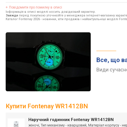
Повідомити про помилку в описі
Інформація в описі моделі носить довідковий характер.
Завжди
перед покупкою уточнюйте у менеджера інтернет-магазину характе
Каталог Fontenay 2026
- новинки, хіти продажів і найактуальніші моделі Fonte
Все, що в
Види сучасно
Купити Fontenay WR1412BN
Наручний годинник Fontenay WR1412BN
жіночі, Тип механізму - кварцовий, Матеріал корпусу - н