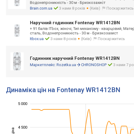
Водонепроникність - 30 м - Бризкозахист
Brain.com.ua
З нами 8 років
(Київ)
Поскаржитись
Наручний годинник Fontenay WR1412BN
+ 91 балів ITbox, жіночі, Тип механізму - кварцовий, Мат
сталь, Водонепроникність - 30 м - Бризкозахист
Itbox.ua
З нами 8 років
(Київ)
Поскаржитись
Годинник наручний Fontenay WR1412BN
Маркетплейс:
Rozetka.ua
CHRONOSHOP
З нами 7 ро
Динаміка цін на Fontenay WR1412BN
3 200
3 400
3 600
3 800
5 500
3 000
2 500
5 000
4 500