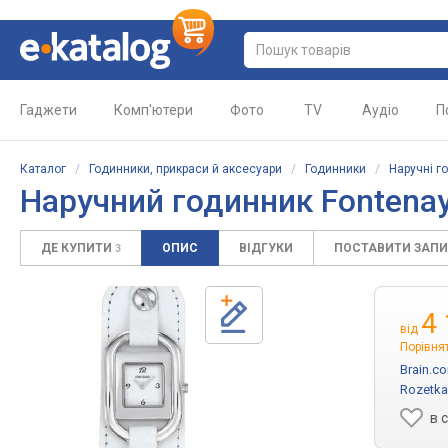
Гаджети
Комп'ютери
Фото
TV
Аудіо
П
Каталог
/
Годинники, прикраси й аксесуари
/
Годинники
/
Наручні г
Наручний годинник Fonten
ДЕ КУПИТИ
ОПИС
ВІДГУКИ
ПОСТАВИТИ ЗАП
3
4
від
Порівнят
Brain.c
Rozetka
в 