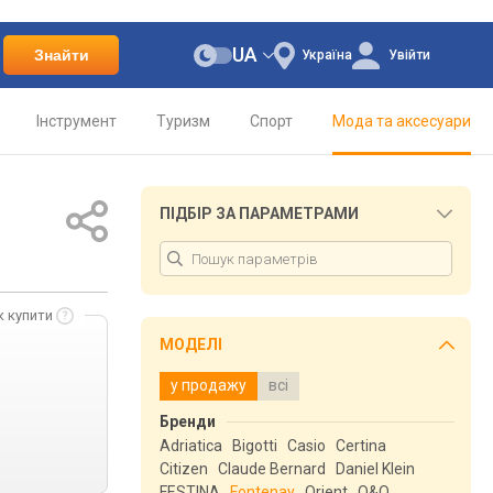
UA
Знайти
Україна
Увійти
Інструмент
Туризм
Спорт
Мода та аксесуари
ПІДБІР ЗА ПАРАМЕТРАМИ
к купити
МОДЕЛІ
у продажу
всі
Бренди
Adriatica
Bigotti
Casio
Certina
Citizen
Claude Bernard
Daniel Klein
FESTINA
Fontenay
Orient
Q&Q