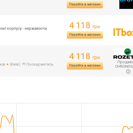
Перейти в магазин
4 118
грн.
еріал корпусу - нержавіюча
Перейти в магазин
4 118
грн.
Продаве
ків
(Київ)
Поскаржитись
Перейти в магазин
CHRONO