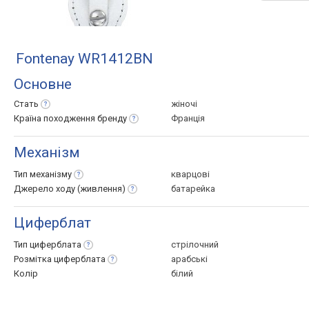
Fontenay WR1412BN
Основне
Стать
жіночі
Країна походження
бренду
Франція
Механізм
Тип
механізму
кварцові
Джерело ходу
(живлення)
батарейка
Циферблат
Тип
циферблата
стрілочний
Розмітка
циферблата
арабські
Колір
білий