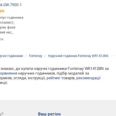
ck GW-7900-1
Casio A-168WA-1
Casio A-158WA-1
рн.
від 1 970 грн.
від 1 770 грн.
рпус годинника
кварцові, корпус годинника
кварцові, корпус го
розахист,
пластик, ремінець: браслет
нержавіюча сталь, р
рея, фази
сталь, WR 30, Японія
браслет сталь, WR 30
вий час,
Японія
порівняти
мінець каучук,
яти
порівняти
ія
ручні годинники
/
Fontenay
/
Наручний годинник Fontenay WR1412BN
Ми знаємо, де купити наручні годинники Fontenay WR1412BN за
орівняння
наручних годинників, підбір моделей за
рмінів, огляди, інструкції,
рейтинг
товарів,
рекомендації
кції.
Ваш регіон
і?