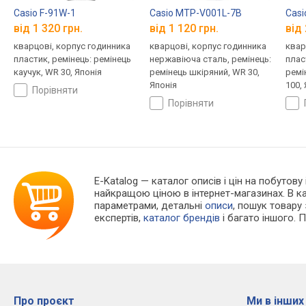
Casio F-91W-1
Casio MTP-V001L-7B
Cas
від 1 320 грн.
від 1 120 грн.
від 
кварцові, корпус годинника
кварцові, корпус годинника
квар
пластик, ремінець: ремінець
нержавіюча сталь, ремінець:
плас
каучук, WR 30, Японія
ремінець шкіряний, WR 30,
ремі
Японія
100,
порівняти
порівняти
E-Katalog
— каталог описів і цін на побутову
найкращою ціною в інтернет-магазинах. В 
параметрами, детальні
описи
, пошук товару
експертів,
каталог брендів
і багато іншого. 
Про проєкт
Ми в інших