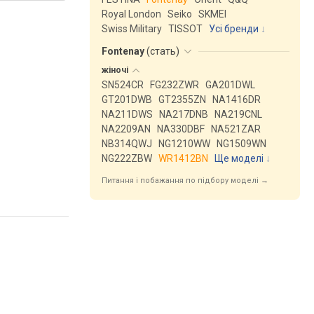
Royal London
Seiko
SKMEI
Swiss Military
TISSOT
Усі бренди
Fontenay
(
стать
)
жіночі
SN524CR
FG232ZWR
GA201DWL
GT201DWB
GT2355ZN
NA1416DR
NA211DWS
NA217DNB
NA219CNL
NA2209AN
NA330DBF
NA521ZAR
NB314QWJ
NG1210WW
NG1509WN
NG222ZBW
WR1412BN
Ще моделі
↓
Питання і побажання по підбору моделі →