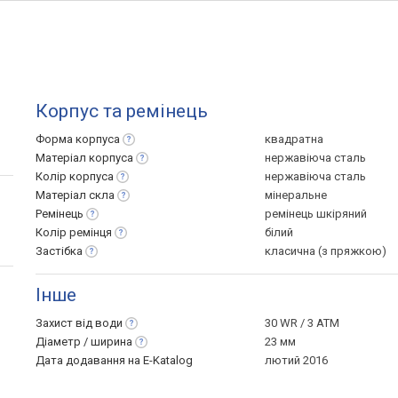
Корпус та ремінець
Форма
корпуса
квадратна
Матеріал
корпуса
нержавіюча сталь
Колір
корпуса
нержавіюча сталь
Матеріал
скла
мінеральне
Ремінець
ремінець шкіряний
Колір
ремінця
білий
Застібка
класична (з пряжкою)
Інше
Захист від
води
30 WR / 3 ATM
Діаметр /
ширина
23 мм
Дата додавання на E-Katalog
лютий 2016