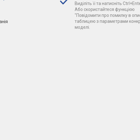
Виділіть її та натисніть Ctrl+Ente
Або скористайтеся функцією
"Повідомити про помилку в опис
анія
таблицею з параметрами конк
моделі.