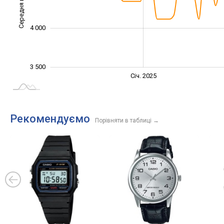
Середня ціна
3 600
4 000
3 500
Січ. 2027
Лип.
Січ. 2025
L
Рекомендуємо
Порівняти в таблиці
→