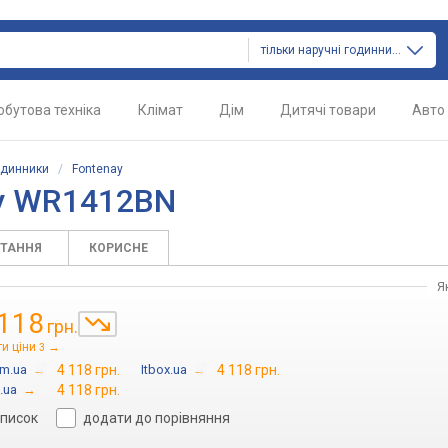
тільки наручні годинники
обутова техніка
Клімат
Дім
Дитячі товари
Авто
одинники
/
Fontenay
ay WR1412BN
ИТАННЯ
КОРИСНЕ
Я
 118
грн.
и ціни
→
3
om.ua
→
4 118 грн.
Itbox.ua
→
4 118 грн.
.ua
→
4 118 грн.
список
додати до порівняння