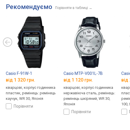
Рекомендуємо
Порівняти в таблиці
→
Casio F-91W-1
Casio MTP-V001L-7B
Cas
від 1 320 грн.
від 1 120 грн.
від 
кварцові, корпус годинника
кварцові, корпус годинника
квар
пластик, ремінець: ремінець
нержавіюча сталь, ремінець:
плас
каучук, WR 30, Японія
ремінець шкіряний, WR 30,
ремі
Японія
100,
порівняти
порівняти