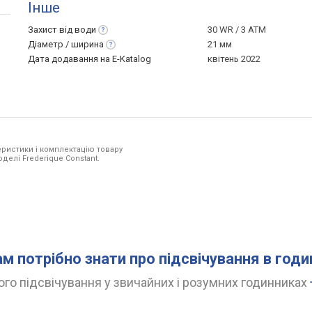
Інше
Захист від
води
30 WR / 3 ATM
Діаметр /
ширина
21 мм
Дата додавання на E-Katalog
квітень 2022
ристики і комплектацію товару
оделі Frederique Constant.
ам потрібно знати про підсвічування в год
го підсвічування у звичайних і розумних годинниках