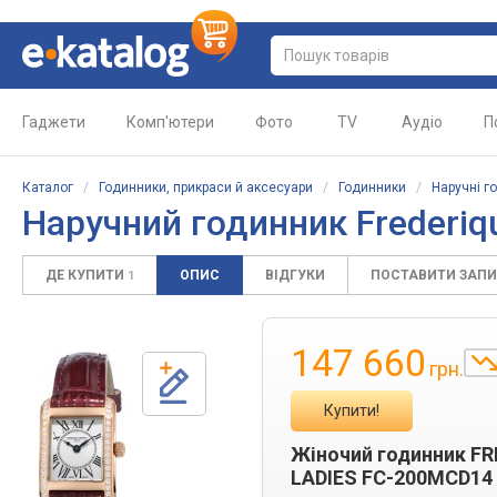
Гаджети
Комп'ютери
Фото
TV
Аудіо
П
Каталог
/
Годинники, прикраси й аксесуари
/
Годинники
/
Наручні г
Наручний годинник
Frederi
ДЕ КУПИТИ
ОПИС
ВІДГУКИ
ПОСТАВИТИ ЗАП
1
147 660
грн.
Купити!
Жіночий годинник F
LADIES FC-200MCD14