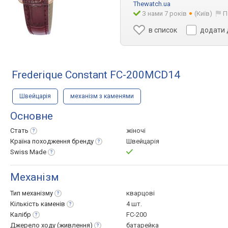
Thewatch.ua
З нами 7 років
(Київ)
П
в список
додати 
Frederique Constant FC-200MCD14
Швейцарія
механізм з каменями
Основне
Стать
жіночі
Країна походження
бренду
Швейцарія
Swiss
Made
Механізм
Тип
механізму
кварцові
Кількість
каменів
4 шт.
Калібр
FC-200
Джерело ходу
(живлення)
батарейка