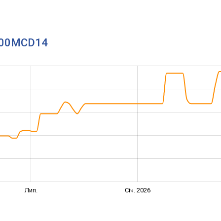
-200MCD14
Лип.
Січ. 2026