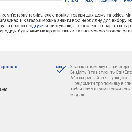
Каталог
/
Наручні годинники
/
Fred
 і комп'ютерну техніку, електроніку, товари для дому та офісу. М
агазинах. В каталозі можна знайти всю необхідну для вибору 
ару за назвою,
відгуки
користувачів, фотогалереї товарів, глосарій
Передрук будь-яких матеріалів тільки за письмовою згодою реда
 країнах
Знайшли помилку на цій сторінц
Виділіть її та натисніть Ctrl+Ente
Або скористайтеся функцією
"Повідомити про помилку в опис
анія
таблицею з параметрами конк
моделі.