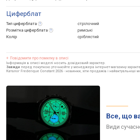
Циферблат
Тип
циферблата
стрілочний
Розмітка
циферблата
римські
Колір
сріблястий
Повідомити про помилку в описі
Інформація в описі моделі носить довідковий характер.
Завжди
перед покупкою уточнюйте у менеджера інтернет-магазину характе
Каталог Frederique Constant 2026
- новинки, хіти продажів і найактуальніші м
Все, що в
Види сучасно