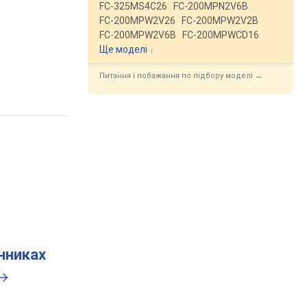
FC-325MS4C26
FC-200MPN2V6B
FC-200MPW2V26
FC-200MPW2V2B
FC-200MPW2V6B
FC-200MPWCD16
Ще моделі
↓
Питання і побажання по підбору моделі →
инниках