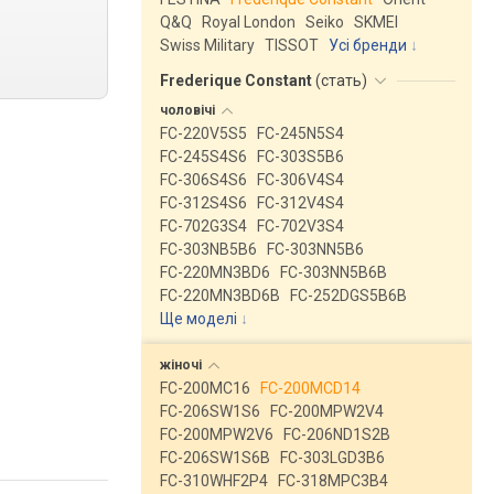
Q&Q
Royal London
Seiko
SKMEI
Swiss Military
TISSOT
Усі бренди
Frederique Constant
(
стать
)
чоловічі
FC-220V5S5
FC-245N5S4
FC-245S4S6
FC-303S5B6
FC-306S4S6
FC-306V4S4
FC-312S4S6
FC-312V4S4
FC-702G3S4
FC-702V3S4
FC-303NB5B6
FC-303NN5B6
FC-220MN3BD6
FC-303NN5B6B
FC-220MN3BD6B
FC-252DGS5B6B
Ще моделі
↓
жіночі
FC-200MC16
FC-200MCD14
FC-206SW1S6
FC-200MPW2V4
FC-200MPW2V6
FC-206ND1S2B
FC-206SW1S6B
FC-303LGD3B6
FC-310WHF2P4
FC-318MPC3B4