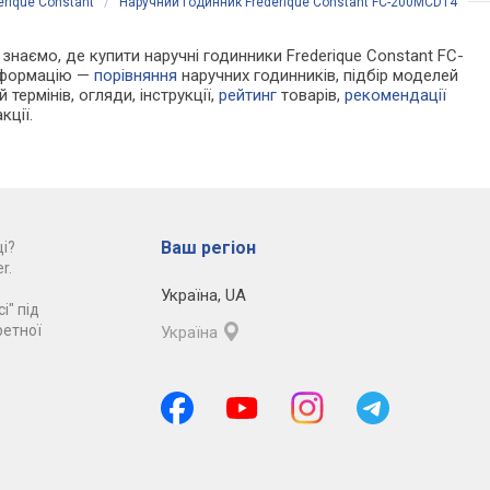
erique Constant
/
Наручний годинник Frederique Constant FC-200MCD14
и знаємо, де купити наручні годинники Frederique Constant FC-
інформацію —
порівняння
наручних годинників, підбір моделей
 термінів, огляди, інструкції,
рейтинг
товарів,
рекомендації
кції.
Ваш регіон
і?
r.
Україна
,
UA
і" під
ретної
Україна