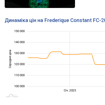
Динаміка цін на Frederique Constant FC
150 000
160 000
80 000
90 000
140 000
Середня ціна
130 000
100 000
120 000
110 000
100 000
Січ. 2027
Лип.
Січ. 2025
L