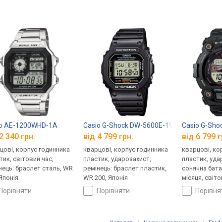
io AE-1200WHD-1A
Casio G-Shock DW-5600E-1V
Casio G-Sho
2 340 грн.
від 4 799 грн.
від 6 799 г
цові, корпус годинника
кварцові, корпус годинника
кварцові, ко
тик, світовий час,
пластик, ударозахист,
пластик, уда
нець: браслет сталь, WR
ремінець: браслет пластик,
сонячна бата
 Японія
WR 200, Японія
місяця, світо
ремінець: ре
порівняти
порівняти
порівн
WR 200, Япон