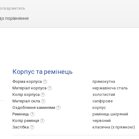
оскаржитись
до порівняння
Корпус та ремінець
Форма
корпуса
прямокутна
Матеріал
корпуса
нержавіюча сталь
Колір
корпуса
золотистий
Матеріал
скла
сапфірове
Оздоблення
каменями
корпус
Ремінець
ремінець шкіряний
Колір
ремінця
червоний
Застібка
класична (з пряжкою)