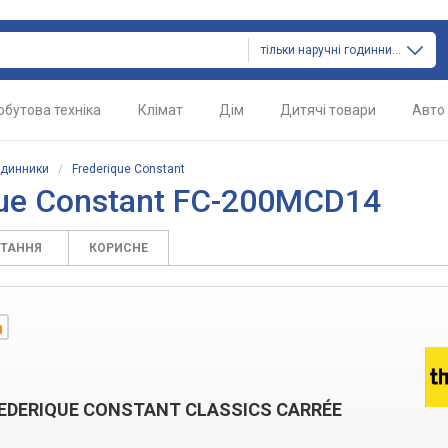
тільки наручні годинники
обутова техніка
Клімат
Дім
Дитячі товари
Авто
одинники
/
Frederique Constant
que Constant FC-200MCD14
ИТАННЯ
КОРИСНЕ
REDERIQUE CONSTANT CLASSICS CARRÉE