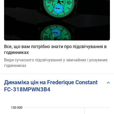
Все, що вам потрібно знати про підсвічування в
годинниках
Види сучасного підсвічування у звичайних і розумних
годинниках
Динаміка цін на Frederique Constant
FC-318MPWN3B4
130 000
 000
 000
 000