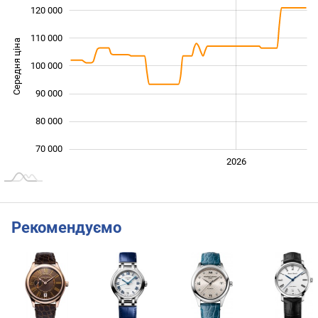
120 000
110 000
Середня ціна
100 000
100 000
90 000
80 000
70 000
2024
2025
2028
2026
L
Рекомендуємо