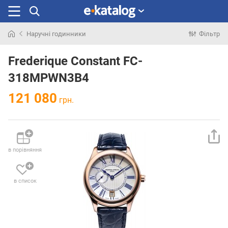
Наручні годинники
Фільтр
Шукали
раніше
Frederique Constant FC-
318MPWN3B4
121 080
грн.
в порівняння
в список