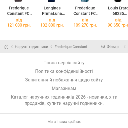
Frederique
Longines
Frederique
Louis Erar
Constant FC-
PrimaLuna
Constant FC-
68235
318MPC3B4
L8.124.4.71.2
303LGD3B6
AA01.BDC6
від
від
від
від
121 080 грн.
132 800 грн.
109 270 грн.
90 650 грн
Наручні годинники
Frederique Constant
Фільтр
Повна версія сайту
Політика конфіденційності
Запитання й побажання щодо сайту
Магазинам
Каталог наручних годинників 2026 - новинки, хіти
продажів,
купити наручні годинники
.
Ми в інших країнах