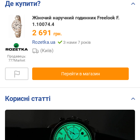
Де купити?
Жіночий наручний годинник Freelook F.
1.10074.4
2 691
грн.
Rozetka.ua
З нами 7 років
(Київ)
Продавець:
777Market
Перейти в магазин
Корисні статті