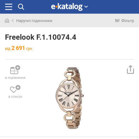
Наручні годинники
Фільтр
Шукали
раніше
Freelook F.1.10074.4
2 691
від
грн.
в порівняння
в список