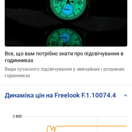
Все, що вам потрібно знати про підсвічування в
годинниках
Види сучасного підсвічування у звичайних і розумних
годинниках
Динаміка цін на Freelook F.1.10074.4
 900
 100
 300
 000
 800
 600
2 800