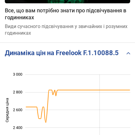
Все, що вам потрібно знати про підсвічування в
годинниках
Види сучасного підсвічування у звичайних і розумних
годинниках
Динаміка цін на Freelook F.1.10088.5
 000
 100
 300
 500
 200
 800
3 000
2 800
Середня ціна
2 600
2 200
2 400