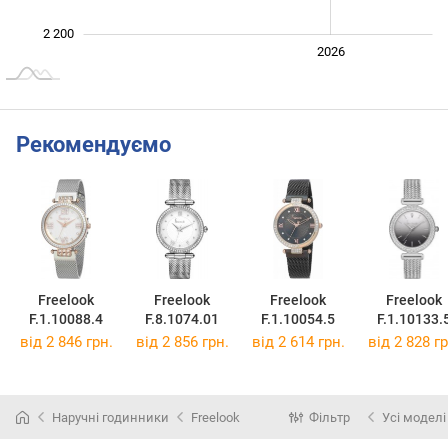
2 200
2024
2025
2028
2026
L
Рекомендуємо
Freelook
Freelook
Freelook
Freelook
F.1.10088.4
F.8.1074.01
F.1.10054.5
F.1.10133.
від 2 846 грн.
від 2 856 грн.
від 2 614 грн.
від 2 828 гр
Наручні годинники
Freelook
Фільтр
Усі моделі