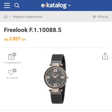
Наручні годинники
Фільтр
Шукали
раніше
Freelook F.1.10088.5
2 827
від
грн.
в порівняння
в список