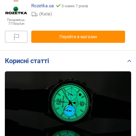
Rozetka.ua
З нами 7 років
(Київ)
Продавець:
777Market
Перейти в магазин
Корисні статті