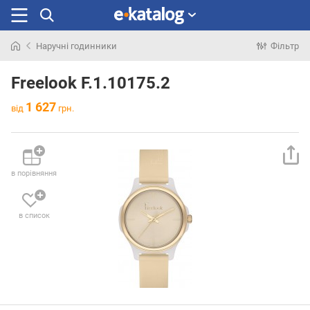
Наручні годинники
Фільтр
Шукали
раніше
Freelook F.1.10175.2
1 627
від
грн.
в порівняння
в список