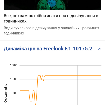
Все, що вам потрібно знати про підсвічування в
годинниках
Види сучасного підсвічування у звичайних і розумних
годинниках
Динаміка цін на Freelook F.1.10175.2
 200
 250
 350
 450
 800
 100
1 700
1 600
Середня ціна
1 500
1 300