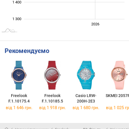
1 400
1 300
2024
2025
2028
2026
L
Рекомендуємо
Freelook
Freelook
Casio LRW-
SKMEI 2057
F.1.10175.4
F.1.10185.5
200H-2E3
від 1 646 грн.
від 1 918 грн.
від 1 680 грн.
від 1 025 гр