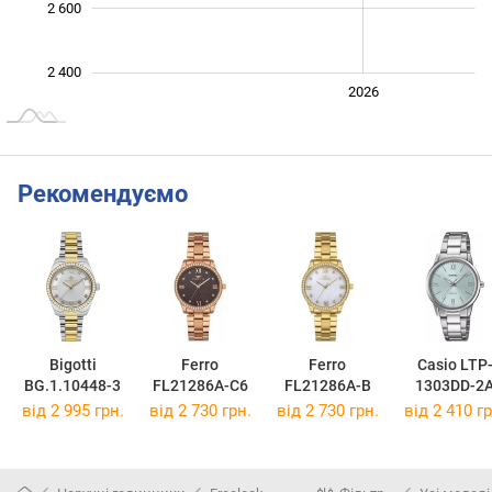
2 600
2 400
2024
2025
2028
2026
L
Рекомендуємо
Bigotti
Ferro
Ferro
Casio LTP
BG.1.10448-3
FL21286A-C6
FL21286A-B
1303DD-2
від 2 995 грн.
від 2 730 грн.
від 2 730 грн.
від 2 410 гр