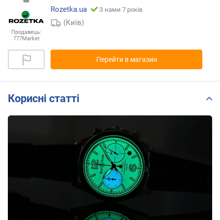
Rozetka.ua
З нами 7 років
(Київ)
Продавець:
777Market
Перейти в магазин
Корисні статті