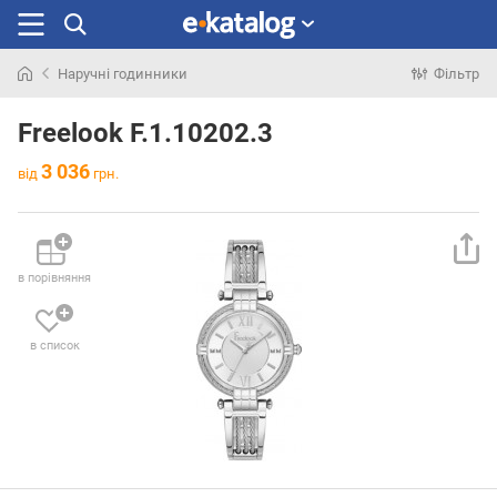
Наручні годинники
Фільтр
Шукали
раніше
Freelook F.1.10202.3
3 036
від
грн.
в порівняння
в список