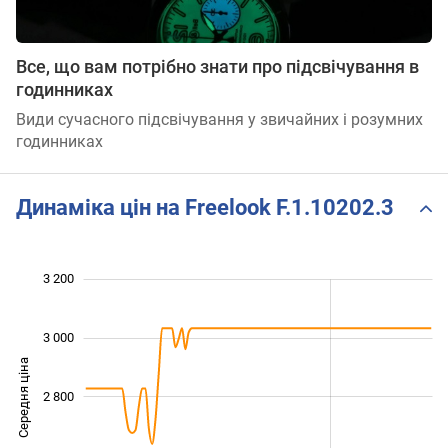
Все, що вам потрібно знати про підсвічування в
годинниках
Види сучасного підсвічування у звичайних і розумних
годинниках
Динаміка цін на Freelook F.1.10202.3
 200
 300
 500
 700
 400
 000
3 200
3 000
Середня ціна
2 800
2 400