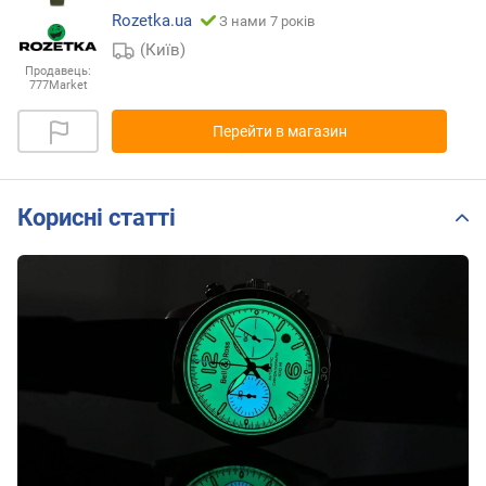
Rozetka.ua
З нами 7 років
(Київ)
Продавець:
777Market
Перейти в магазин
Корисні статті