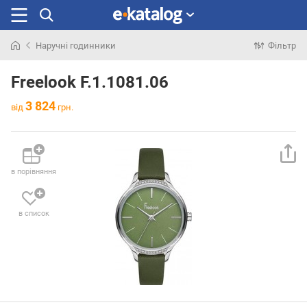
Наручні годинники
Фільтр
Шукали
раніше
Freelook F.1.1081.06
3 824
від
грн.
в порівняння
в список