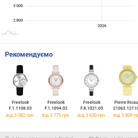
3 000
2 800
2024
2025
2028
2026
L
Рекомендуємо
Freelook
Freelook
Freelook
Pierre Rica
F.1.1108.03
F.1.1094.02
F.8.1021.05
21063.1211
від 3 582 грн.
від 3 775 грн.
від 3 630 грн.
від 3 804 гр