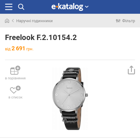
Наручні годинники
Фільтр
Шукали
раніше
Freelook F.2.10154.2
2 691
від
грн.
в порівняння
в список