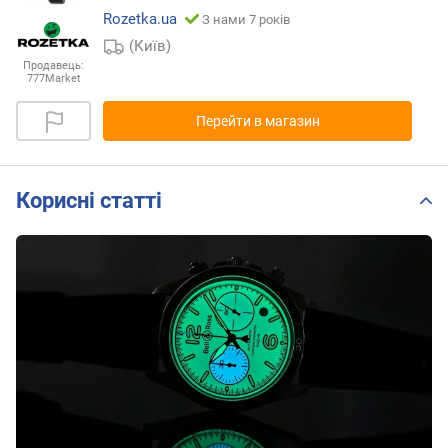
Rozetka.ua
З нами 7 років
(Київ)
Продавець:
777Market
Перейти в магазин
Корисні статті