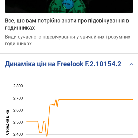
Все, що вам потрібно знати про підсвічування в
годинниках
Види сучасного підсвічування у звичайних і розумних
годинниках
Динаміка цін на Freelook F.2.10154.2
2 800
 000
 100
 900
2 700
2 600
Середня ціна
2 500
2 200
2 400