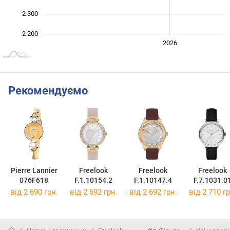
2 300
2 200
2024
2025
2028
2026
L
Рекомендуємо
Pierre Lannier
Freelook
Freelook
Freelook
076F618
F.1.10154.2
F.1.10147.4
F.7.1031.0
від 2 690 грн.
від 2 692 грн.
від 2 692 грн.
від 2 710 гр