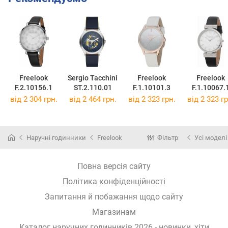
Freelook
Sergio Tacchini
Freelook
Freelook
F.2.10156.1
ST.2.110.01
F.1.10101.3
F.1.10067.
від 2 304 грн.
від 2 464 грн.
від 2 323 грн.
від 2 323 гр
Наручні годинники
Freelook
Фільтр
Усі моделі
Повна версія сайту
Політика конфіденційності
Запитання й побажання щодо сайту
Магазинам
Каталог наручних годинників 2026 - новинки, хіти