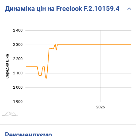
Динаміка цін на Freelook F.2.10159.4
2 400
 700
 800
 500
2 300
Середня ціна
2 200
1 900
2 100
2 000
1 900
2024
2025
2028
2026
L
Рекомендуємо