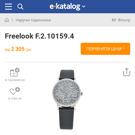
Наручні годинники
Фільтр
Шукали
раніше
Freelook F.2.10159.4
2
2 305
ПОРІВНЯТИ ЦІНИ
від
грн.
в порівняння
в список