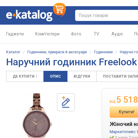
Гаджети
Комп'ютери
Фото
TV
Аудіо
П
Каталог
/
Годинники, прикраси й аксесуари
/
Годинники
/
Наручні г
Наручний годинник Freelook 
ДЕ КУПИТИ
ОПИС
ВІДГУКИ
ПОСТАВИТИ ЗАП
1
5 518
від
Купити!
Жіночий на
Маркетплейс:
З нами 7 ро