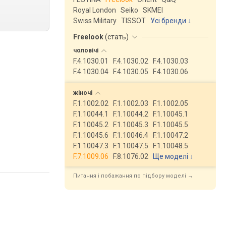
Royal London
Seiko
SKMEI
Swiss Military
TISSOT
Усі бренди
Freelook
(
стать
)
чоловічі
F.4.1030.01
F.4.1030.02
F.4.1030.03
F.4.1030.04
F.4.1030.05
F.4.1030.06
жіночі
F.1.1002.02
F.1.1002.03
F.1.1002.05
F.1.10044.1
F.1.10044.2
F.1.10045.1
F.1.10045.2
F.1.10045.3
F.1.10045.5
F.1.10045.6
F.1.10046.4
F.1.10047.2
F.1.10047.3
F.1.10047.5
F.1.10048.5
F.7.1009.06
F.8.1076.02
Ще моделі
↓
Питання і побажання по підбору моделі →