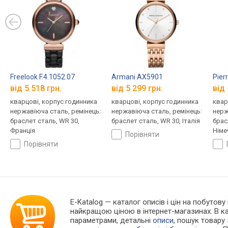
Freelook F.4.1052.07
Armani AX5901
Pier
від 5 518 грн.
від 5 299 грн.
від 
кварцові, корпус годинника
кварцові, корпус годинника
квар
нержавіюча сталь, ремінець:
нержавіюча сталь, ремінець:
нерж
браслет сталь, WR 30,
браслет сталь, WR 30, Італія
брас
Франція
Німе
порівняти
порівняти
E-Katalog
— каталог описів і цін на побутову 
найкращою ціною в інтернет-магазинах. В 
параметрами, детальні
описи
, пошук товару