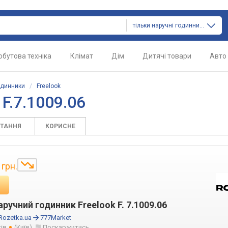
тільки наручні годинники
обутова техніка
Клімат
Дім
Дитячі товари
Авто
одинники
/
Freelook
F.7.1009.06
ИТАННЯ
КОРИСНЕ
грн.
ручний годинник Freelook F. 7.1009.06
Rozetka.ua
777Market
ків
(Київ)
Поскаржитись