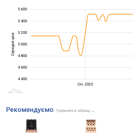
5 600
4 000
4 200
5 800
5 400
5 200
Середня ціна
5 000
4 400
4 800
4 600
4 400
Січ. 2027
Лип.
Січ. 2025
L
Рекомендуємо
Порівняти в таблиці
→