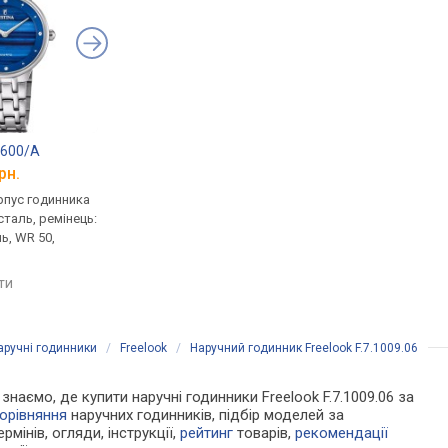
0600/A
FESTINA Boyfriend F20622/Q
Diesel DZ 5540
рн.
від 5 490 грн.
від 5 560 грн.
рпус годинника
кварцові, корпус годинника
кварцові, корпус го
таль, ремінець:
нержавіюча сталь, ремінець:
нержавіюча сталь, р
ь, WR 50,
браслет сталь, WR 50,
браслет сталь, WR 50,
Іспанія
порівняти
яти
порівняти
аручні годинники
/
Freelook
/
Наручний годинник Freelook F.7.1009.06
 знаємо, де купити наручні годинники Freelook F.7.1009.06 за
орівняння
наручних годинників, підбір моделей за
рмінів, огляди, інструкції,
рейтинг
товарів,
рекомендації