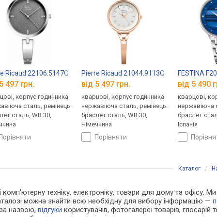
re Ricaud 22106.5147Q
Pierre Ricaud 21044.9113Q
FESTINA F2
5 497 грн.
від 5 497 грн.
від 5 490 г
цові, корпус годинника
кварцові, корпус годинника
кварцові, ко
авіюча сталь, ремінець:
нержавіюча сталь, ремінець:
нержавіюча с
лет сталь, WR 30,
браслет сталь, WR 30,
браслет стал
ччина
Німеччина
Іспанія
порівняти
порівняти
порівн
Каталог
/
Н
і комп'ютерну техніку, електроніку, товари для дому та офісу. Ми
каталозі можна знайти всю необхідну для вибору інформацію —
п
 за назвою,
відгуки
користувачів, фотогалереї товарів, глосарій те