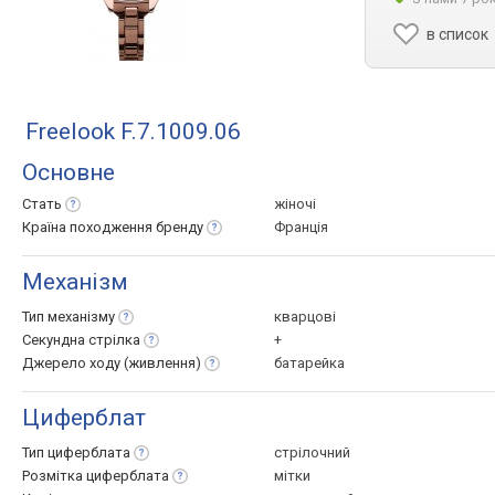
в список
Freelook F.7.1009.06
Основне
Стать
жіночі
Країна походження
бренду
Франція
Механізм
Тип
механізму
кварцові
Секундна
стрілка
+
Джерело ходу
(живлення)
батарейка
Циферблат
Тип
циферблата
стрілочний
Розмітка
циферблата
мітки