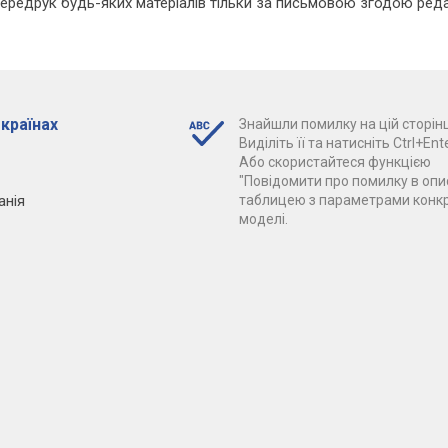
Передрук будь-яких матеріалів тільки за письмовою згодою реда
 країнах
Знайшли помилку на цій сторінц
Виділіть її та натисніть Ctrl+Ente
Або скористайтеся функцією
"Повідомити про помилку в опис
анія
таблицею з параметрами конк
моделі.