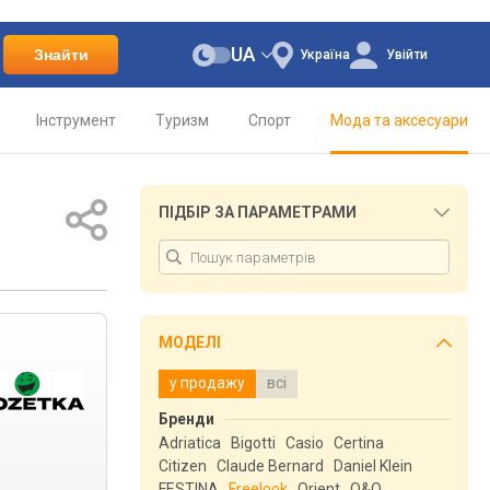
UA
Знайти
Україна
Увійти
Інструмент
Туризм
Спорт
Мода та аксесуари
ПІДБІР ЗА ПАРАМЕТРАМИ
МОДЕЛІ
у продажу
всі
Бренди
Adriatica
Bigotti
Casio
Certina
Citizen
Claude Bernard
Daniel Klein
FESTINA
Freelook
Orient
Q&Q