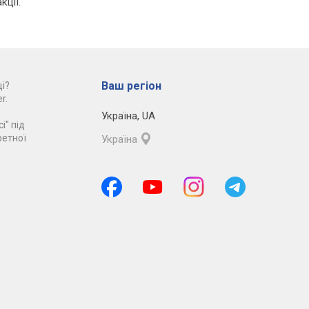
кції.
Ваш регіон
і?
r.
Україна
,
UA
і" під
ретної
Україна