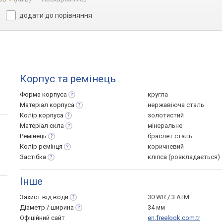
додати до порівняння
Корпус та ремінець
Форма
корпуса
кругла
Матеріал
корпуса
нержавіюча сталь
Колір
корпуса
золотистий
Матеріал
скла
мінеральне
Ремінець
браслет сталь
Колір
ремінця
коричневий
Застібка
кліпса (розкладається)
Інше
Захист від
води
30 WR / 3 ATM
Діаметр /
ширина
34 мм
Офіційний сайт
en.freelook.com.tr