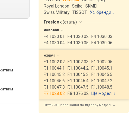
Royal London
Seiko
SKMEI
Swiss Military
TISSOT
Усі бренди
Freelook
(
стать
)
чоловічі
F.4.1030.01
F.4.1030.02
F.4.1030.03
F.4.1030.04
F.4.1030.05
F.4.1030.06
жіночі
F.1.1002.02
F.1.1002.03
F.1.1002.05
F.1.10044.1
F.1.10044.2
F.1.10045.1
акитним
F.1.10045.2
F.1.10045.3
F.1.10045.5
F.1.10045.6
F.1.10046.4
F.1.10047.2
F.1.10047.3
F.1.10047.5
F.1.10048.5
акитним
F.7.1028.02
F.8.1076.02
Ще моделі
↓
Питання і побажання по підбору моделі →