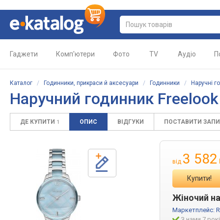
Гаджети
Комп'ютери
Фото
TV
Аудіо
П
Каталог
/
Годинники, прикраси й аксесуари
/
Годинники
/
Наручні г
Наручний годинник Freelook 
ДЕ КУПИТИ
ОПИС
ВІДГУКИ
ПОСТАВИТИ ЗАП
1
3 582
від
Купити!
Жіночий на
Маркетплейс:
R
З нами 7 рок