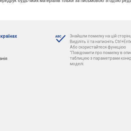
Передрук будь-яких матеріалів тільки за письмовою згодою реда
 країнах
Знайшли помилку на цій сторінц
Виділіть її та натисніть Ctrl+Ente
Або скористайтеся функцією
"Повідомити про помилку в опис
анія
таблицею з параметрами конк
моделі.