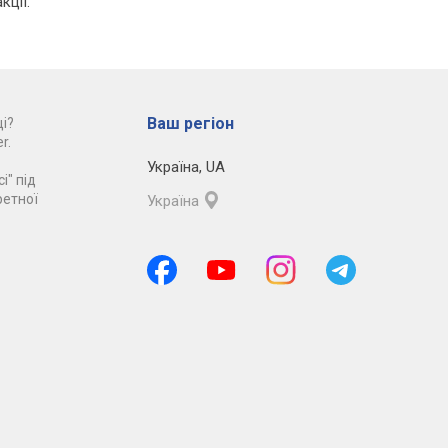
кції.
Ваш регіон
і?
r.
Україна
,
UA
і" під
ретної
Україна