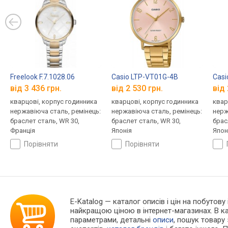
Freelook F.7.1028.06
Casio LTP-VT01G-4B
Casi
від 3 436 грн.
від 2 530 грн.
від 
кварцові, корпус годинника
кварцові, корпус годинника
квар
нержавіюча сталь, ремінець:
нержавіюча сталь, ремінець:
нерж
браслет сталь, WR 30,
браслет сталь, WR 30,
брас
Франція
Японія
Япон
порівняти
порівняти
E-Katalog
— каталог описів і цін на побутову 
найкращою ціною в інтернет-магазинах. В 
параметрами, детальні
описи
, пошук товару