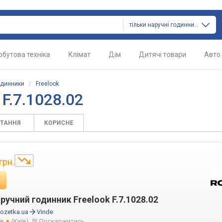
тільки наручні годинники
обутова техніка
Клімат
Дім
Дитячі товари
Авто
одинники
/
Freelook
F.7.1028.02
ИТАННЯ
КОРИСНЕ
грн.
ручний годинник Freelook F.7.1028.02
ozetka.ua
Vinde
ів
(Київ)
Поскаржитись