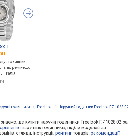
83-1
Casio LTP-V004G-1B
Casio LTP-VT03D-3B
рн.
від 2 370 грн.
від 2 940 грн.
рпус годинника
кварцові, корпус годинника
кварцові, корпус го
таль, ремінець:
нержавіюча сталь, ремінець:
нержавіюча сталь, р
ь, Італія
браслет сталь, WR 30,
браслет сталь, WR 30
Японія
Японія
яти
порівняти
порівняти
аручні годинники
/
Freelook
/
Наручний годинник Freelook F.7.1028.02
 знаємо, де купити наручні годинники Freelook F.7.1028.02 за
орівняння
наручних годинників, підбір моделей за
рмінів, огляди, інструкції,
рейтинг
товарів,
рекомендації