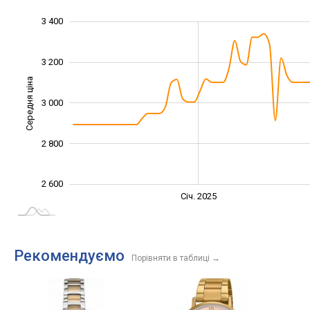
3 400
2 400
2 500
2 700
2 900
3 100
3 600
2 200
3 200
Середня ціна
3 000
2 600
2 800
2 600
Січ. 2027
Лип.
Січ. 2025
L
Рекомендуємо
Порівняти в таблиці
→