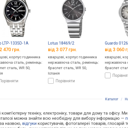
o LTP-1335D-1A
Lotus 18469/2
Guardo 0126
2 470 грн.
від 3 077 грн.
від 3 060 г
цові, корпус годинника
кварцові, корпус годинника
кварцові, ко
авіюча сталь, ремінець:
нержавіюча сталь, ремінець:
нержавіюча с
лет сталь, WR 50,
браслет сталь, WR 50,
браслет стал
ія
Іспанія
порівн
порівняти
порівняти
Каталог
/
Н
і комп'ютерну техніку, електроніку, товари для дому та офісу. Ми
каталозі можна знайти всю необхідну для вибору інформацію —
п
 за назвою,
відгуки
користувачів, фотогалереї товарів, глосарій те