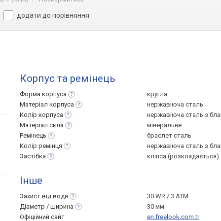
додати до порівняння
Корпус та ремінець
Форма
корпуса
кругла
Матеріал
корпуса
нержавіюча сталь
Колір
корпуса
нержавіюча сталь з бл
Матеріал
скла
мінеральне
Ремінець
браслет сталь
Колір
ремінця
нержавіюча сталь з бл
Застібка
кліпса (розкладається)
Інше
Захист від
води
30 WR / 3 ATM
Діаметр /
ширина
30 мм
Офіційний сайт
en.freelook.com.tr