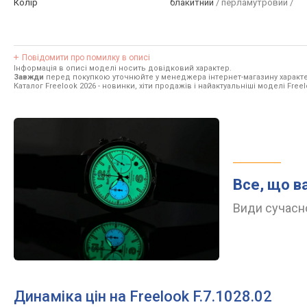
Колір
блакитний
/ перламутровий /
Повідомити про помилку в описі
Інформація в описі моделі носить довідковий характер.
Завжди
перед покупкою уточнюйте у менеджера інтернет-магазину характе
Каталог Freelook 2026
- новинки, хіти продажів і найактуальніші моделі Freel
Все, що в
Види сучасно
Динаміка цін на Freelook F.7.1028.02