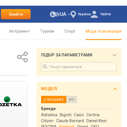
UA
Знайти
Україна
Увійти
Інструмент
Туризм
Спорт
Мода та аксесуари
ПІДБІР ЗА ПАРАМЕТРАМИ
МОДЕЛІ
у продажу
всі
Бренди
Adriatica
Bigotti
Casio
Certina
Citizen
Claude Bernard
Daniel Klein
FESTINA
Freelook
Orient
Q&Q