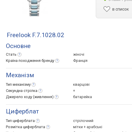
в список
Freelook F.7.1028.02
Основне
Стать
жіночі
Країна походження
бренду
Франція
Механізм
Тип
механізму
кварцові
Секундна
стрілка
+
Джерело ходу
(живлення)
батарейка
Циферблат
Тип
циферблата
стрілочний
Розмітка
циферблата
мітки + арабські