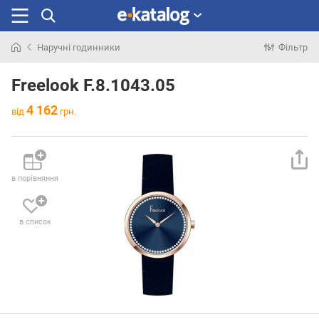
Наручні годинники
Фільтр
Шукали
раніше
Freelook F.8.1043.05
4 162
від
грн.
в порівняння
в список