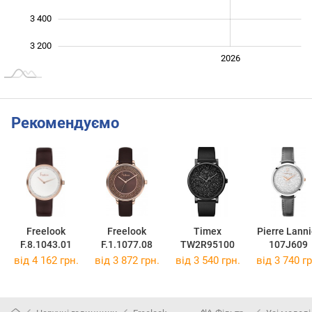
3 400
3 200
2024
2025
2028
2026
L
Рекомендуємо
Freelook
Freelook
Timex
Pierre Lanni
F.8.1043.01
F.1.1077.08
TW2R95100
107J609
від 4 162 грн.
від 3 872 грн.
від 3 540 грн.
від 3 740 гр