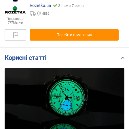
Rozetka.ua
З нами 7 років
(Київ)
Продавець:
777Market
Перейти в магазин
Корисні статті