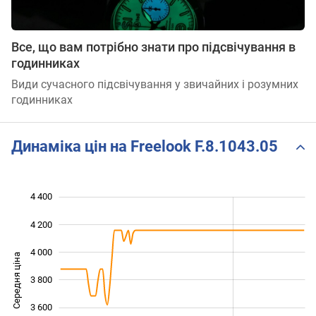
Все, що вам потрібно знати про підсвічування в
годинниках
Види сучасного підсвічування у звичайних і розумних
годинниках
Динаміка цін на Freelook F.8.1043.05
4 400
 800
 000
 600
4 200
4 000
Середня ціна
3 800
3 200
3 600