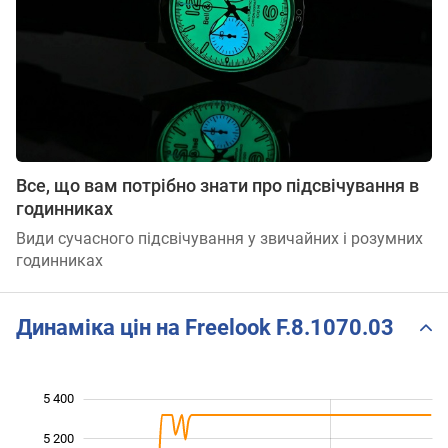
Все, що вам потрібно знати про підсвічування в
годинниках
Види сучасного підсвічування у звичайних і розумних
годинниках
Динаміка цін на Freelook F.8.1070.03
5 400
 800
 000
 600
5 200