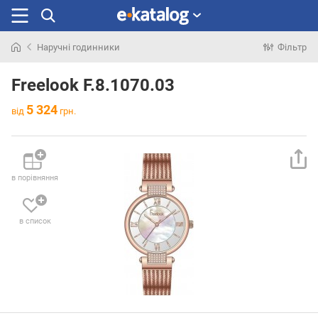
Наручні годинники
Фільтр
Шукали
раніше
Freelook F.8.1070.03
5 324
від
грн.
в порівняння
в список