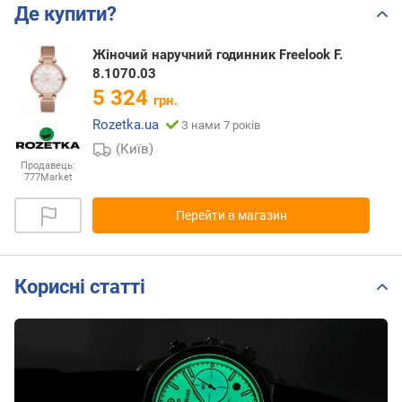
Де купити?
Жіночий наручний годинник Freelook F.
8.1070.03
5 324
грн.
Rozetka.ua
З нами 7 років
(Київ)
Продавець:
777Market
Перейти в магазин
Корисні статті