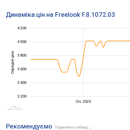
Динаміка цін на Freelook F.8.1072.03
4 200
2 800
3 000
4 400
4 000
Середня ціна
3 800
3 200
3 600
3 400
3 200
Січ. 2027
Лип.
Січ. 2025
L
Рекомендуємо
Порівняти в таблиці
→