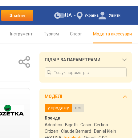
UA
Знайти
Україна
Увійти
Інструмент
Туризм
Спорт
Мода та аксесуари
ПІДБІР ЗА ПАРАМЕТРАМИ
МОДЕЛІ
у продажу
всі
Бренди
Adriatica
Bigotti
Casio
Certina
Citizen
Claude Bernard
Daniel Klein
FESTINA
Freelook
Orient
Q&Q