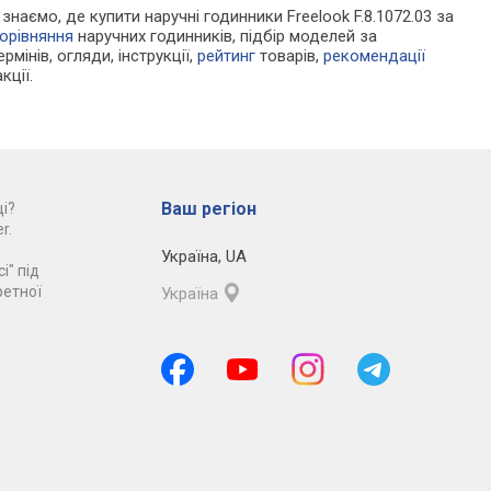
 знаємо, де купити наручні годинники Freelook F.8.1072.03 за
орівняння
наручних годинників, підбір моделей за
рмінів, огляди, інструкції,
рейтинг
товарів,
рекомендації
кції.
Ваш регіон
і?
r.
Україна
,
UA
і" під
ретної
Україна