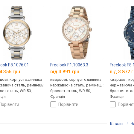
look F.8.1076.01
Freelook F.1.10063.3
Freelook F.8
4 356 грн.
від 3 891 грн.
від 3 872 г
цові, корпус годинника
кварцові, корпус годинника
кварцові, ко
авіюча сталь, ремінець:
нержавіюча сталь, ремінець:
нержавіюча с
лет сталь, WR 50,
браслет сталь, WR 50,
браслет стал
ція
Франція
Франція
порівняти
порівняти
порівн
Каталог
/
Н