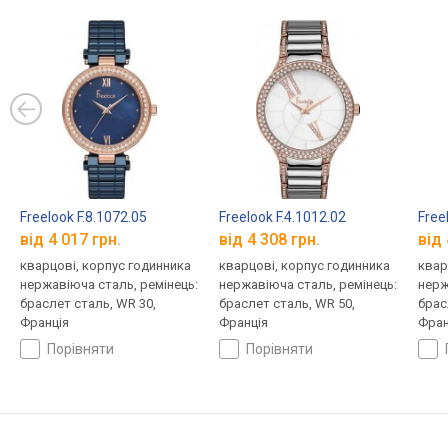
Freelook F.8.1072.05
Freelook F.4.1012.02
Free
від 4 017 грн.
від 4 308 грн.
від 
кварцові, корпус годинника
кварцові, корпус годинника
квар
нержавіюча сталь, ремінець:
нержавіюча сталь, ремінець:
нерж
браслет сталь, WR 30,
браслет сталь, WR 50,
брас
Франція
Франція
Фран
порівняти
порівняти