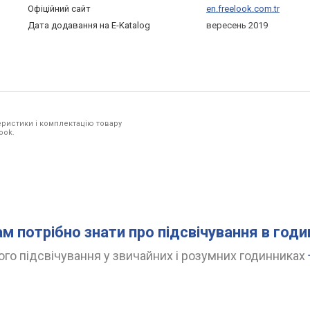
Офіційний сайт
en.freelook.com.tr
Дата додавання на E-Katalog
вересень 2019
ристики і комплектацію товару
ook.
ам потрібно знати про підсвічування в год
го підсвічування у звичайних і розумних годинниках