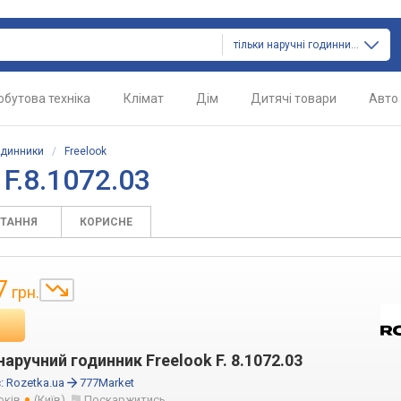
тільки наручні годинники
обутова техніка
Клімат
Дім
Дитячі товари
Авто
одинники
/
Freelook
F.8.1072.03
ИТАННЯ
КОРИСНЕ
7
грн.
аручний годинник Freelook F. 8.1072.03
:
Rozetka.ua
777Market
оків
(Київ)
Поскаржитись