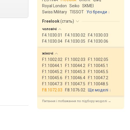
Royal London
Seiko
SKMEI
Swiss Military
TISSOT
Усі бренди
Freelook
(
стать
)
чоловічі
F.4.1030.01
F.4.1030.02
F.4.1030.03
F.4.1030.04
F.4.1030.05
F.4.1030.06
жіночі
F.1.1002.02
F.1.1002.03
F.1.1002.05
F.1.10044.1
F.1.10044.2
F.1.10045.1
F.1.10045.2
F.1.10045.3
F.1.10045.5
F.1.10045.6
F.1.10046.4
F.1.10047.2
F.1.10047.3
F.1.10047.5
F.1.10048.5
F.8.1072.03
F.8.1076.02
Ще моделі
↓
Питання і побажання по підбору моделі →