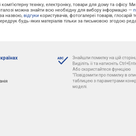
і комп'ютерну техніку, електроніку, товари для дому та офісу. Ми
каталозі можна знайти всю необхідну для вибору інформацію —
п
 за назвою,
відгуки
користувачів, фотогалереї товарів, глосарій те
Передрук будь-яких матеріалів тільки за письмовою згодою реда
 країнах
Знайшли помилку на цій сторінц
Виділіть її та натисніть Ctrl+Ente
Або скористайтеся функцією
"Повідомити про помилку в опис
анія
таблицею з параметрами конк
моделі.