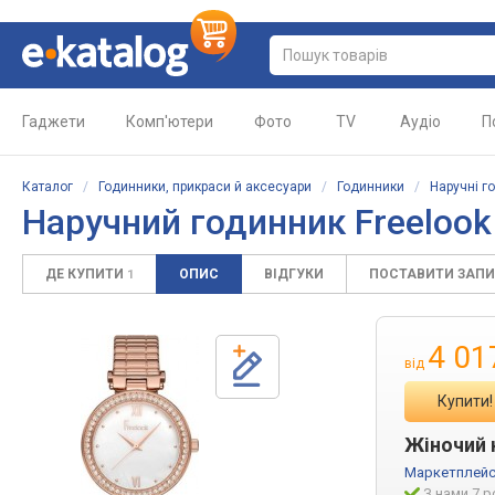
Гаджети
Комп'ютери
Фото
TV
Аудіо
П
Каталог
/
Годинники, прикраси й аксесуари
/
Годинники
/
Наручні г
Наручний годинник Freelook 
ДЕ КУПИТИ
ОПИС
ВІДГУКИ
ПОСТАВИТИ ЗАП
1
4 01
від
Купити!
Жіночий н
Маркетплейс
З нами 7 р