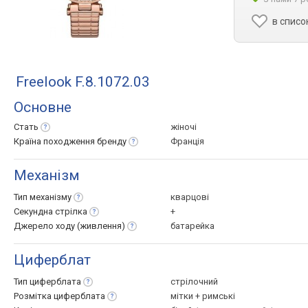
в списо
Freelook F.8.1072.03
Основне
Стать
жіночі
Країна походження
бренду
Франція
Механізм
Тип
механізму
кварцові
Секундна
стрілка
+
Джерело ходу
(живлення)
батарейка
Циферблат
Тип
циферблата
стрілочний
Розмітка
циферблата
мітки + римські