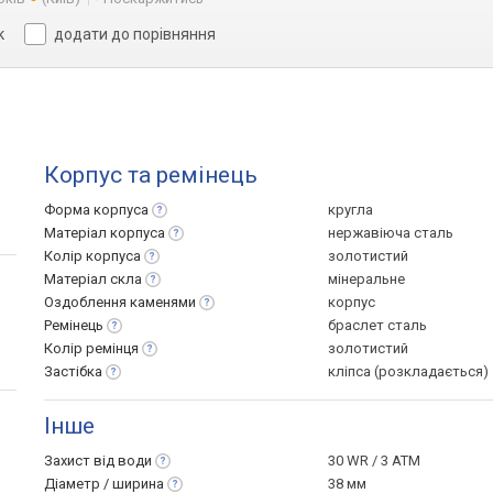
к
додати до порівняння
Корпус та ремінець
Форма
корпуса
кругла
Матеріал
корпуса
нержавіюча сталь
Колір
корпуса
золотистий
Матеріал
скла
мінеральне
Оздоблення
каменями
корпус
Ремінець
браслет сталь
Колір
ремінця
золотистий
Застібка
кліпса (розкладається)
Інше
Захист від
води
30 WR / 3 ATM
Діаметр /
ширина
38 мм