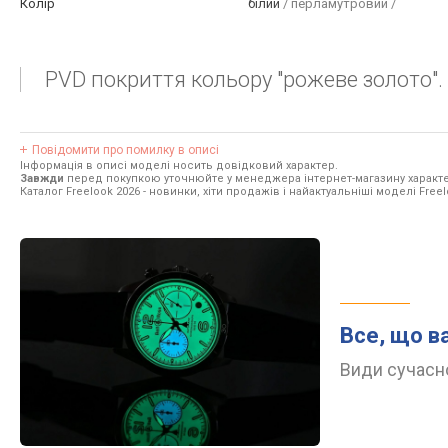
Колір
білий
/ перламутровий /
PVD покриття кольору "рожеве золото".
Повідомити про помилку в описі
Інформація в описі моделі носить довідковий характер.
Завжди
перед покупкою уточнюйте у менеджера інтернет-магазину характе
Каталог Freelook 2026
- новинки, хіти продажів і найактуальніші моделі Freel
Все, що в
Види сучасно