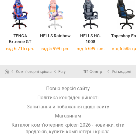
ZENGA
HELLS Rainbow
HELLS HC-
Topeshop En
Extreme GT
1008
від 6 716 грн.
від 5 999 грн.
від 6 699 грн.
від 6 585 гр
Комп'ютерні крісла
Fury
Фільтр
Усі моделі
Повна версія сайту
Політика конфіденційності
Запитання й побажання щодо сайту
Магазинам
Каталог комп'ютерних крісел 2026 - новинки, хіти
продажів,
купити комп'ютерні крісла
.