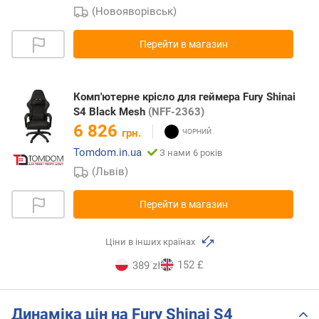
(Новояворівськ)
Перейти в магазин
Комп'ютерне крісло для геймера Fury Shinai
S4 Black Mesh
(NFF-2363)
6 826
грн.
Tomdom.in.ua
З нами 6 років
(Львів)
Перейти в магазин
Ціни в інших країнах
152 £
389 zł
Динаміка цін на Fury Shinai S4