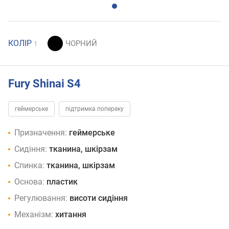
КОЛІР
1
Fury Shinai S4
геймерське
підтримка попереку
Призначення:
геймерське
Сидіння:
тканина, шкірзам
Спинка:
тканина, шкірзам
Основа:
пластик
Регулювання:
висоти сидіння
Механізм:
хитання