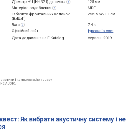
Діаметр НЧ (НЧ/СЧ)
динаміка
125 мм
Матеріал
оздоблення
MDF
Габарити фронтальних колонок
25x15.6x21.1 см
(ВхШхГ)
Вага
7.4 кг
Офіційний сайт
fyneaudio.com
Дата додавання на E-Katalog
серпень 2019
ристики і комплектацію товару
YNE AUDIO.
квест: Як вибрати акустичну систему і не
ся