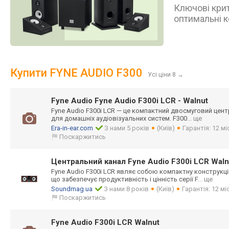
Ключові крит
оптимальні к
Купити FYNE AUDIO F300
Усі ціни 8
→
Fyne Audio Fyne Audio F300i LCR - Walnut
Fyne Audio F300i LCR — це компактний двосмуговий цен
для домашніх аудіовізуальних систем. F300
... ще
Era-in-ear.com
З нами 5 років
(Київ)
Гарантія: 12 м
Поскаржитись
Центральний канал Fyne Audio F300i LCR Wal
Fyne Audio F300i LCR являє собою компактну конструкц
що забезпечує продуктивність і цінність серії F
... ще
Soundmag.ua
З нами 8 років
(Київ)
Гарантія: 12 мі
Поскаржитись
Fyne Audio F300i LCR Walnut