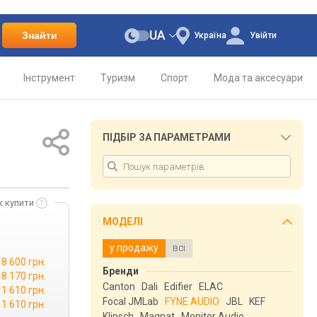
UA
Знайти
Україна
Увійти
Інструмент
Туризм
Спорт
Мода та аксесуари
ПІДБІР ЗА ПАРАМЕТРАМИ
к купити
МОДЕЛІ
у продажу
всі
8 600 грн.
Бренди
8 170 грн.
Canton
Dali
Edifier
ELAC
11 610 грн.
Focal JMLab
FYNE AUDIO
JBL
KEF
11 610 грн.
Klipsch
Magnat
Monitor Audio