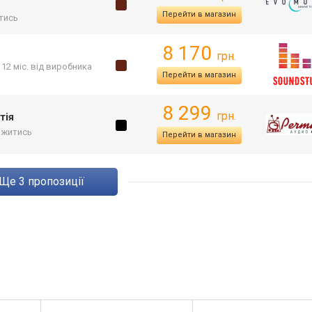
Перейти в магазин
тись
8 170
грн.
 12 міс. від виробника
Перейти в магазин
8 299
грн.
тія
ржитись
Перейти в магазин
ще
3
пропозиції