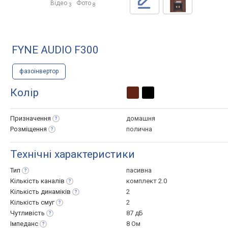
Відео
Фото
3
8
FYNE AUDIO F300
фазоінвертор
Колір
Призначення
домашня
Розміщення
полична
Технічні характеристики
Тип
пасивна
Кількість
каналів
комплект 2.0
Кількість
динаміків
2
Кількість
смуг
2
Чутливість
87 дБ
Імпеданс
8 Ом