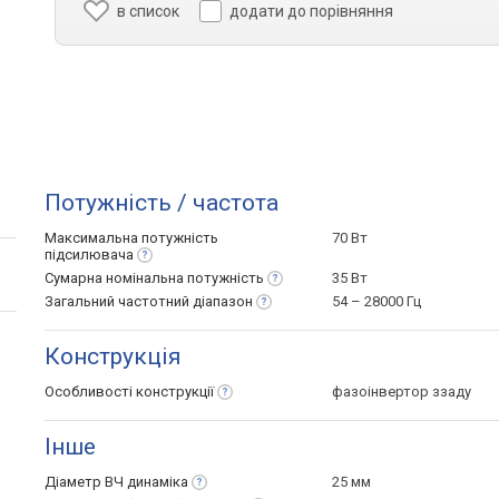
в список
додати до порівняння
Потужність / частота
Максимальна потужність
70 Вт
підсилювача
Сумарна номінальна
потужність
35 Вт
Загальний частотний
діапазон
54 – 28000 Гц
Конструкція
Особливості
конструкції
фазоінвертор ззаду
Інше
Діаметр ВЧ
динаміка
25 мм