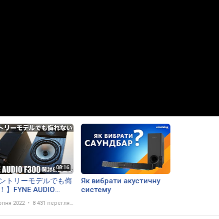
ントリーモデルでも侮
Як вибрати акустичну
】FYNE AUDIO
систему
00開封＆音出し編！
рпня 2022
8 431 перегляд