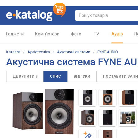
Гаджети
Комп'ютери
Фото
TV
Аудіо
П
Каталог
/
Аудіотехніка
/
Акустичні системи
/
FYNE AUDIO
Акустична система FYNE AU
ДЕ КУПИТИ
ОПИС
ВІДГУКИ
ПОСТАВИТИ ЗАП
8