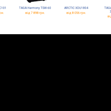
MC101
TAGA Harmony TSW-60
ARCTIC XDU1804
TAGA
рн.
від 7 898 грн.
від 8 056 грн.
ві