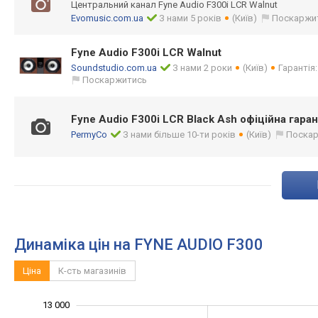
Центральний канал Fyne Audio F300i LCR Walnut
Evomusic.com.ua
З нами 5 років
(Київ)
Поскаржи
Fyne Audio F300i LCR Walnut
Soundstudio.com.ua
З нами 2 роки
(Київ)
Гарантія:
Поскаржитись
Fyne Audio F300i LCR Black Ash офіційна гаран
PermyCo
З нами більше 10-ти років
(Київ)
Поска
Динаміка цін на FYNE AUDIO F300
Ціна
К-сть магазинів
13 000
14 000
5 000
6 000