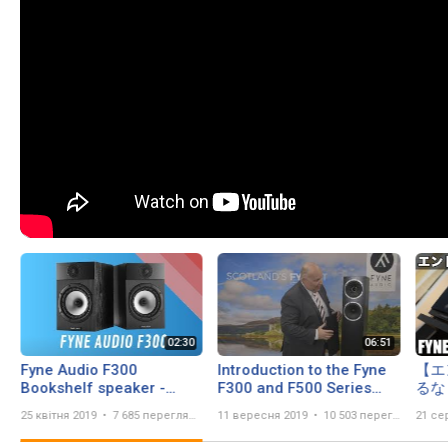
Fyne Audio F300
Introduction to the Fyne
【エ
Bookshelf speaker -
F300 and F500 Series
るな！
Quick Look India
Loudspeakers
F3
25 квітня 2019
7 685 переглядів
11 вересня 2019
10 503 перегляда
21 се