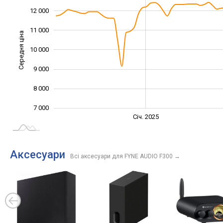
12 000
11 000
Середня ціна
10 000
10 000
9 000
8 000
7 000
Січ. 2027
Лип.
Січ. 2025
L
Аксесуари
Всі аксесуари для FYNE AUDIO F300
→