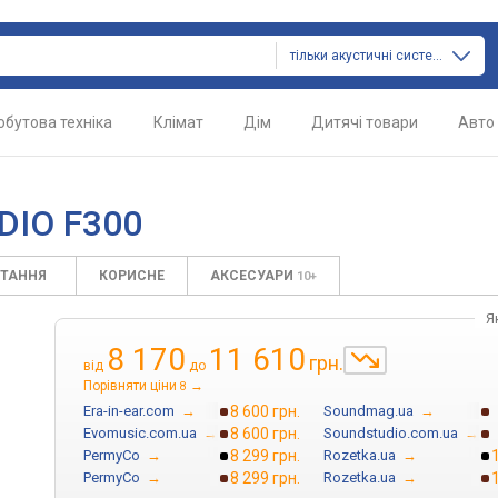
тільки акустичні системи
обутова техніка
Клімат
Дім
Дитячі товари
Авто
DIO F300
ИТАННЯ
КОРИСНЕ
АКСЕСУАРИ
10+
Я
8 170
11 610
грн.
від
до
Порівняти ціни
→
8
Era-in-ear.com
→
8 600 грн.
Soundmag.ua
→
Evomusic.com.ua
→
8 600 грн.
Soundstudio.com.ua
→
PermyCo
→
8 299 грн.
Rozetka.ua
→
PermyCo
→
8 299 грн.
Rozetka.ua
→