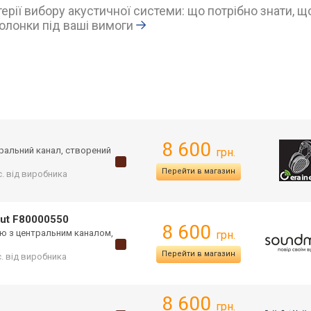
ерії вибору акустичної системи: що потрібно знати, щ
олонки під ваші вимоги
8 600
тральний канал, створений
грн.
Перейти в магазин
іс. від виробника
nut F80000550
8 600
ію з центральним каналом,
грн.
Перейти в магазин
с. від виробника
8 600
грн.