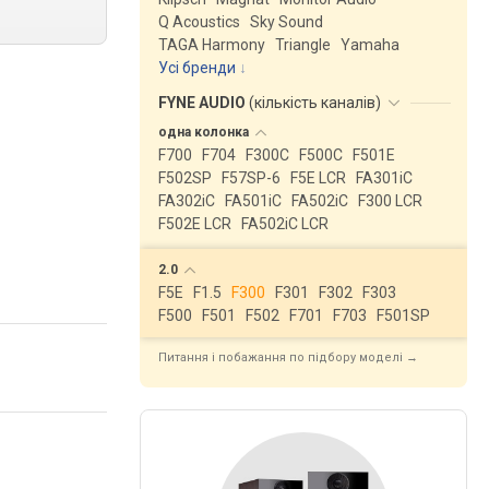
Q Acoustics
Sky Sound
TAGA Harmony
Triangle
Yamaha
Усі бренди
FYNE AUDIO
(
кількість каналів
)
одна
колонка
F700
F704
F300C
F500C
F501E
F502SP
F57SP-6
F5E LCR
FA301iC
FA302iC
FA501iC
FA502iC
F300 LCR
F502E LCR
FA502iC LCR
2.0
F5E
F1.5
F300
F301
F302
F303
F500
F501
F502
F701
F703
F501SP
Питання і побажання по підбору моделі →