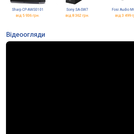
Sharp CP-AWS0101
Sony SA-SW7
Fosi Audio 
від 5 936 грн.
від 8 362 грн.
від 3 499 г
Відеоогляди