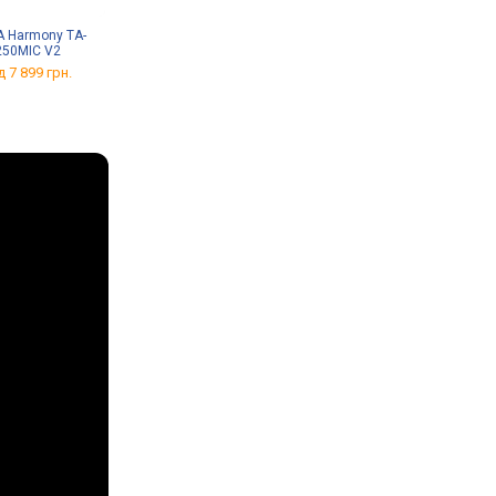
 Harmony TA-
ITC T-208S
Mackie CR6S-X
250MIC V2
від 5 199 грн.
від 6 886 грн.
д 7 899 грн.