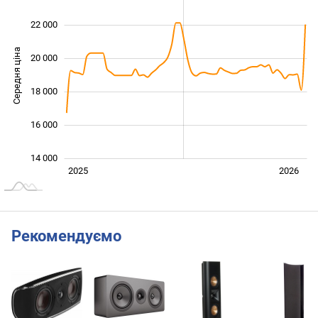
22 000
Середня ціна
20 000
14 000
18 000
16 000
14 000
Січ. 2025
Лип.
2027
2025
2026
L
Рекомендуємо