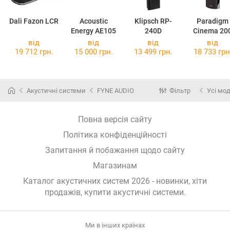
Dali Fazon LCR
Acoustic
Klipsch RP-
Paradigm
Energy AE105
240D
Cinema 20
від
від
від
від
19 712 грн.
15 000 грн.
13 499 грн.
18 733 грн
Акустичні системи
FYNE AUDIO
Фільтр
Усі мод
Повна версія сайту
Політика конфіденційності
Запитання й побажання щодо сайту
Магазинам
Каталог акустичних систем 2026 - новинки, хіти
продажів,
купити акустичні системи
.
Ми в інших країнах