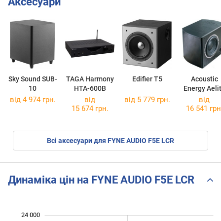
Аксесуари
Sky Sound SUB-
TAGA Harmony
Edifier T5
Acoustic
10
HTA-600B
Energy Aeli
608 Sub
від 4 974 грн.
від
від 5 779 грн.
від
15 674 грн.
16 541 грн
Всі аксесуари для FYNE AUDIO F5E LCR
Динаміка цін на FYNE AUDIO F5E LCR
24 000
 000
 000
 000