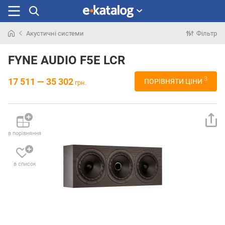
Акустичні системи
Фільтр
Шукали
раніше
FYNE AUDIO F5E LCR
3
17 511 — 35 302
ПОРІВНЯТИ ЦІНИ
грн.
в порівняння
в список