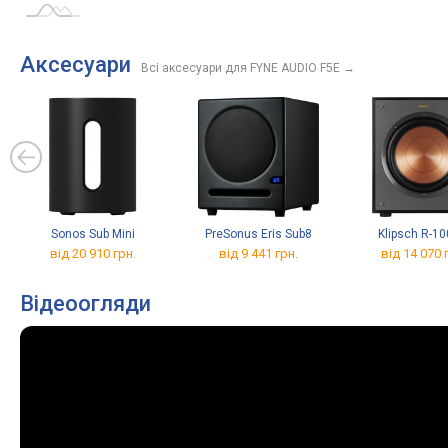
Аксесуари
Всі аксесуари для FYNE AUDIO F5E
→
Sonos Sub Mini
PreSonus Eris Sub8
Klipsch R-1
від 20 910 грн.
від 9 441 грн.
від 14 070 
Відеоогляди