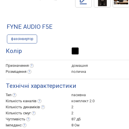
FYNE AUDIO F5E
фазоінвертор
Колір
Призначення
домашня
Розміщення
полична
Технічні характеристики
Тип
пасивна
Кількість
каналів
комплект 2.0
Кількість
динаміків
2
Кількість
смуг
2
Чутливість
87 дБ
Імпеданс
8 Ом