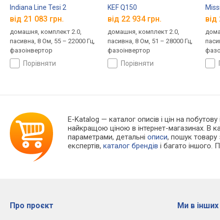
Indiana Line Tesi 2
KEF Q150
Miss
від 21 083 грн.
від 22 934 грн.
від 
домашня, комплект 2.0,
домашня, комплект 2.0,
дома
пасивна, 8 Ом, 55 – 22000 Гц,
пасивна, 8 Ом, 51 – 28000 Гц,
пасив
фазоінвертор
фазоінвертор
фазо
порівняти
порівняти
E-Katalog
— каталог описів і цін на побутову
найкращою ціною в інтернет-магазинах. В 
параметрами, детальні
описи
, пошук товару
експертів,
каталог брендів
і багато іншого. 
Про проєкт
Ми в інших