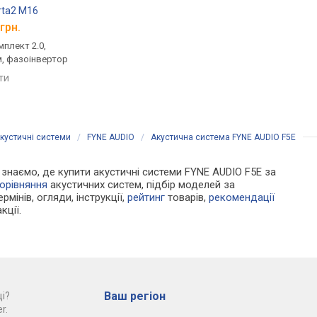
rta2 M16
Mission Lx-3 MKII
Jamo S7-17B
грн.
від 23 400 грн.
від 20 295 грн.
плект 2.0,
домашня, комплект 2.0,
домашня, комплект 2
м, фазоінвертор
пасивна, 8 Ом, 45 – 20000 Гц,
пасивна, 100 Вт, 4 Ом,
фазоінвертор
25000 Гц, фазоінверт
яти
порівняти
порівняти
кустичні системи
/
FYNE AUDIO
/
Акустична система FYNE AUDIO F5E
Ми знаємо, де купити акустичні системи FYNE AUDIO F5E за
орівняння
акустичних систем, підбір моделей за
рмінів, огляди, інструкції,
рейтинг
товарів,
рекомендації
кції.
Ваш регіон
і?
r.