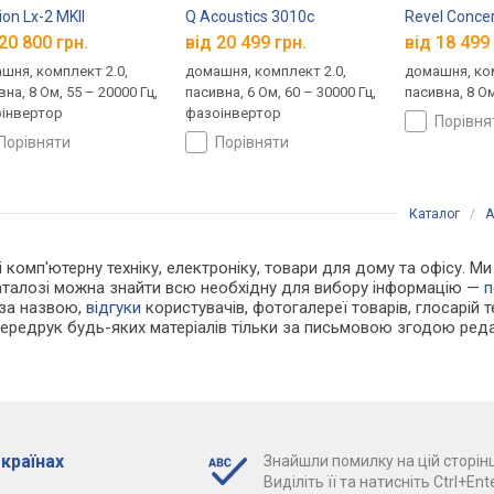
ion Lx-2 MKII
Q Acoustics 3010c
Revel Conce
20 800 грн.
від 20 499 грн.
від 18 499 
шня, комплект 2.0,
домашня, комплект 2.0,
домашня, ком
на, 8 Ом, 55 – 20000 Гц,
пасивна, 6 Ом, 60 – 30000 Гц,
пасивна, 8 О
інвертор
фазоінвертор
порівн
порівняти
порівняти
Каталог
/
А
 і комп'ютерну техніку, електроніку, товари для дому та офісу. 
каталозі можна знайти всю необхідну для вибору інформацію —
п
 за назвою,
відгуки
користувачів, фотогалереї товарів, глосарій те
Передрук будь-яких матеріалів тільки за письмовою згодою реда
 країнах
Знайшли помилку на цій сторінц
Виділіть її та натисніть Ctrl+Ente