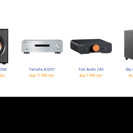
00SW
Yamaha A-S201
Fosi Audio ZA3
Sky
грн.
від 11 500 грн.
від 7 346 грн.
ві