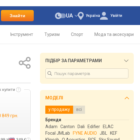
UA
Знайти
Україна
Увійти
Інструмент
Туризм
Спорт
Мода та аксесуари
ПІДБІР ЗА ПАРАМЕТРАМИ
к купити
МОДЕЛІ
у продажу
всі
 849 грн.
Бренди
Adam
Canton
Dali
Edifier
ELAC
Focal JMLab
FYNE AUDIO
JBL
KEF
199 zł
349 £
Klipsch
Q Acoustics
RCF
Sky Sound