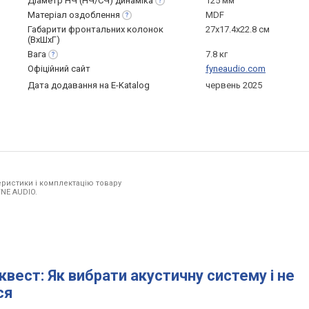
Діаметр НЧ (НЧ/СЧ)
динаміка
125 мм
Матеріал
оздоблення
MDF
Габарити фронтальних колонок
27x17.4x22.8 см
(ВхШхГ)
Вага
7.8 кг
Офіційний сайт
fyneaudio.com
Дата додавання на E-Katalog
червень 2025
ристики і комплектацію товару
YNE AUDIO.
квест: Як вибрати акустичну систему і не
ся