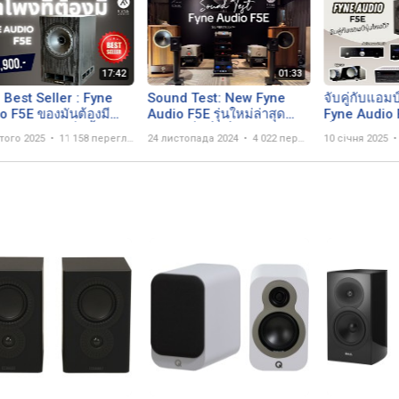
 Best Seller : Fyne
Sound Test: New Fyne
จับคู่กับแอมป
o F5E ของมันต้องมี
Audio F5E รุ่นใหม่ล่าสุด
Fyne Audio 
จรรย์ลำโพงเล็กขั้นเทพ
ลำโพงเล็กที่ดีที่สุดในงบ 2
ที่ขายดีมากก
того 2025
11 158 переглядів
24 листопада 2024
4 022 перегляда
10 січня 2025
0.-เท่านั้น !!
หมื่น !! No.1 Best Seller
นิยมมากที่สุ