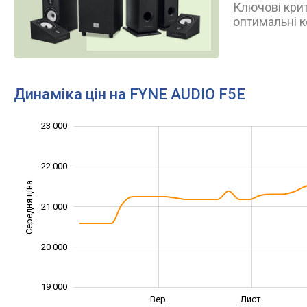
Ключові крит
оптимальні к
Динаміка цін на FYNE AUDIO F5E
18 500
19 500
20 500
24 000
18 000
17 000
23 000
22 000
Середня ціна
21 000
19 500
20 000
19 000
Лип.
Вер.
Вер.
Лист.
L