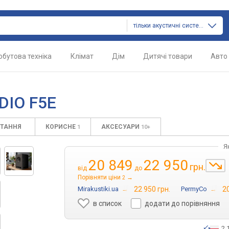
тільки акустичні системи
обутова техніка
Клімат
Дім
Дитячі товари
Авто
DIO F5E
ИТАННЯ
КОРИСНЕ
АКСЕСУАРИ
1
10+
Я
20 849
22 950
грн.
від
до
Порівняти ціни
→
2
Mirakustiki.ua
→
22 950 грн.
PermyCo
→
20
в список
додати до порівняння
2 