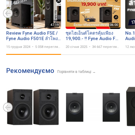
Review Fyne Audio F5E /
ชุดไฮเอ็นต์โคตรคุ้มเพียง
No.1
Fyne Audio F501E ลำโพง
19,900.- ‼️ Fyne Audio F5E
Audi
High End Best Buy รุ่นใหม่
x Fosi Audio MC331 คุ้มค่า
มหัศ
15 грудня 2024
5 058 переглядів
20 січня 2025
34 667 переглядів
12 лю
ล่าสุดที่ก้าวล้ำที่สุด !
กว่านี้ไม่มีอีกแล้ว!
17,90
Рекомендуємо
Порівняти в таблиці
→