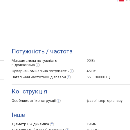
Потужність / частота
Максимальна потужність
90 Вт
підсилювача
Сумарна номінальна
потужність
45 Вт
Загальний частотний
діапазон
55 – 38000 Гц
Конструкція
Особливості
конструкції
фазоінвертор знизу
Інше
Діаметр ВЧ
динаміка
19 мм