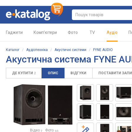
Гаджети
Комп'ютери
Фото
TV
Аудіо
П
Каталог
/
Аудіотехніка
/
Акустичні системи
/
FYNE AUDIO
Акустична система FYNE AU
ДЕ КУПИТИ
ОПИС
ВІДГУКИ
ПОСТАВИТИ ЗАП
2
Відео
Фото
7
10