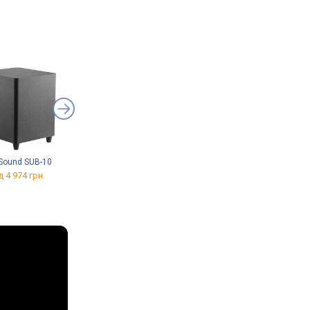
 Sound SUB-10
Klipsch R-101SW
ELAC Debut 3.0 DS103
д 4 974 грн.
від 19 880 грн.
від 17 099 грн.