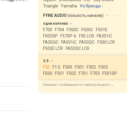
Triangle
Yamaha
Усі бренди
FYNE AUDIO
(
кількість каналів
)
одна
колонка
F700
F704
F300C
F500C
F501E
F502SP
F57SP-6
F5E LCR
FA301iC
FA302iC
FA501iC
FA502iC
F300 LCR
F502E LCR
FA502iC LCR
2.0
F5E
F1.5
F300
F301
F302
F303
F500
F501
F502
F701
F703
F501SP
Питання і побажання по підбору моделі →