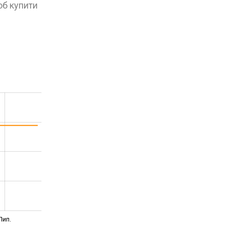
об купити
Лип.