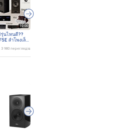
์รุ่นไหนดี??
ฟังเสียง New Fyne Audio
AUDIO FORCE เปิดตัว
F5E ลำโพงเล็ก
F5E กันสดๆที่งาน BAV
ใหม่ Fyne F5E และ 
ว่า 200 คู่ยอด
Show 2024 เสียงจริงเหนือ
F501E พร้อม Advan
3 980 переглядів
22 листопада 2024
1 833 перегляда
24 листопада 2024
848 
ดในขณะนี้
คำบรรยาย !! ขายดีมากใน
Paris ในงาน BAV H
งานครับ
SHOW 2024