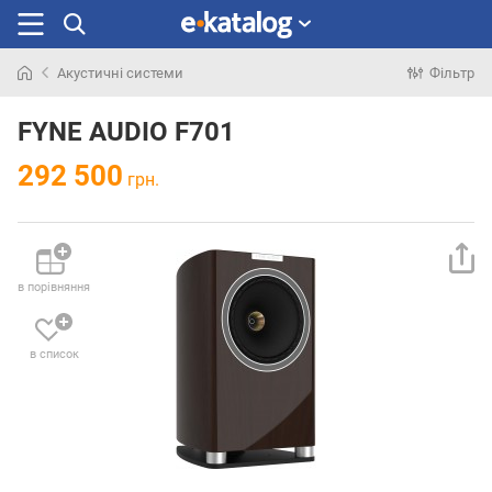
Акустичні системи
Фільтр
Шукали
раніше
FYNE AUDIO F701
292 500
грн.
в порівняння
в список