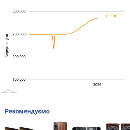
 000
 000
 000
 000
 000
 000
 000
300 000
250 000
Середня ціна
160 000
200 000
150 000
2024
2025
2028
2026
L
Рекомендуємо