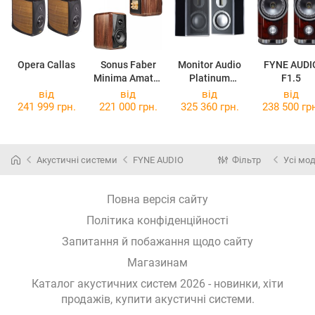
Opera Callas
Sonus Faber
Monitor Audio
FYNE AUDI
Minima Amator
Platinum
F1.5
II
PL100
від
від
від
від
241 999 грн.
221 000 грн.
325 360 грн.
238 500 гр
Акустичні системи
FYNE AUDIO
Фільтр
Усі мод
Повна версія сайту
Політика конфіденційності
Запитання й побажання щодо сайту
Магазинам
Каталог акустичних систем 2026 - новинки, хіти
продажів,
купити акустичні системи
.