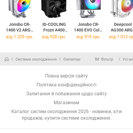
Jonsbo CR-
ID-COOLING
Jonsbo CR-
Deepcool
1400 V2 ARGB
Frozn A400
1400 EVO Color
AG300 ARG
White
Black
Black
White
від 1 229 грн.
від 928 грн.
від 919 грн.
від 1 012 гр
Системи охолодження
Gamemax
Фільтр
Усі м
Повна версія сайту
Політика конфіденційності
Запитання й побажання щодо сайту
Магазинам
Каталог систем охолодження 2026 - новинки, хіти
продажів,
купити системи охолодження
.