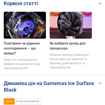
Корисні статті
Повітряне чи рідинне
Як вибрати кулер для
охолодження – що
процесора
краще?
Нюанси вибору кулера для
процесора, які гарантують
Який тип охолодження
безпеку, довговічність та
вибрати в залежності від
тиху роботу ПК.
призначення ПК
Динаміка цін на Gamemax Ice Surface
Black
Ціна
К-сть магазинів