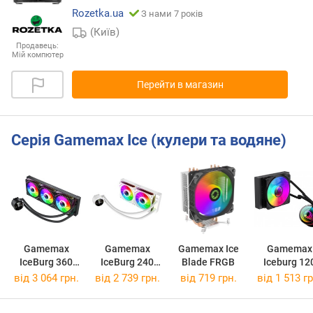
Rozetka.ua
З нами 7 років
(Київ)
Продавець:
Мій компютер
Перейти в магазин
Серія Gamemax Ice (кулери та водяне)
Gamemax
Gamemax
Gamemax Ice
Gamemax
IceBurg 360
IceBurg 240
Blade FRGB
Iceburg 12
Digital Black
Digital White
infinity Bla
від 3 064 грн.
від 2 739 грн.
від 719 грн.
від 1 513 гр