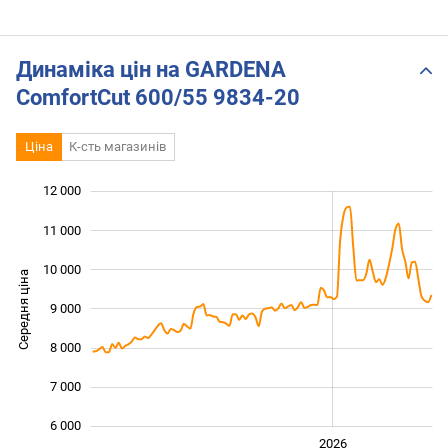
Динаміка цін на GARDENA
ComfortCut 600/55 9834-20
Ціна
К-сть магазинів
12 000
 000
 000
 000
11 000
10 000
Середня ціна
9 000
10 000
8 000
7 000
6 000
2024
2025
2028
2026
L