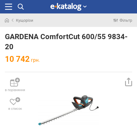
Кущорізи
Фільтр
Шукали
раніше
GARDENA ComfortCut 600/55 9834-
20
10 742
грн.
в порівняння
в список