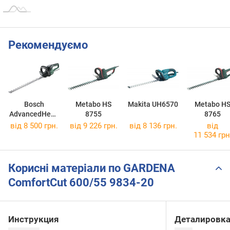
Рекомендуємо
Bosch
Metabo HS
Makita UH6570
Metabo H
AdvancedHedg
8755
8765
eCut 70
від 8 500 грн.
від 9 226 грн.
від 8 136 грн.
від
06008C0903
11 534 грн
Корисні матеріали по GARDENA
ComfortCut 600/55 9834-20
Инструкция
Деталировка