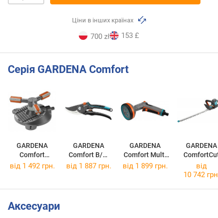
Ціни в інших країнах
153 £
700 zł
Серія GARDENA Comfort
GARDENA
GARDENA
GARDENA
GARDENA
Comfort
Comfort B/M
Comfort Multi
ComfortCu
Mambo 2062-
8904-20
Sprayer 18315-
600/55 983
від 1 492 грн.
від 1 887 грн.
від 1 899 грн.
від
20
20
20
10 742 грн
Аксесуари