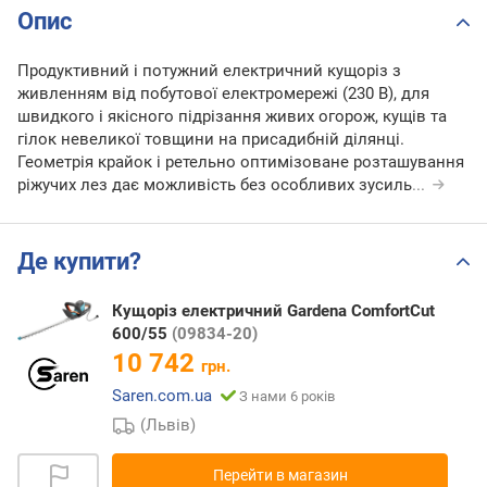
Опис
Продуктивний і потужний електричний кущоріз з
живленням від побутової електромережі (230 В), для
швидкого і якісного підрізання живих огорож, кущів та
гілок невеликої товщини на присадибній ділянці.
Геометрія крайок і ретельно оптимізоване розташування
ріжучих лез дає можливість без особливих зусиль
...
Де купити?
Кущоріз електричний Gardena ComfortCut
600/55
(09834-20)
10 742
грн.
Saren.com.ua
З нами 6 років
(Львів)
Перейти в магазин