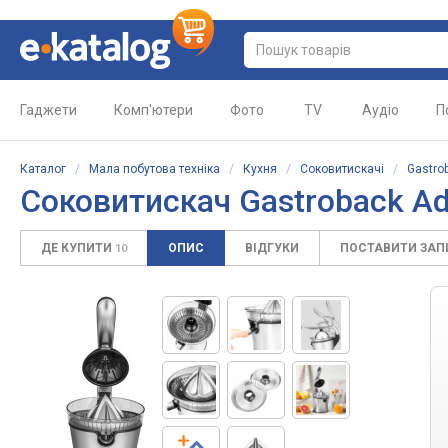
Гаджети
Комп'ютери
Фото
TV
Аудіо
П
Каталог
/
Мала побутова техніка
/
Кухня
/
Соковитискачі
/
Gastro
Соковитискач Gastroback A
ДЕ КУПИТИ
ОПИС
ВІДГУКИ
ПОСТАВИТИ ЗА
10