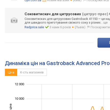
Ujin.com.ua
Новий магазин
(Київ)
Поскаржитись
Соковитискач для цитрусових
(цитрус-прес)
Соковитискач для цитрусових Gastroback 41150 — це над
для швидкого приготування свіжого соку з різних
... ще
Redprice.sale
З нами 6 років
(Львів)
Поскаржити
Динаміка цін на Gastroback Advanced Pro
Ціна
К-сть магазинів
12 000
14 000
2 000
3 000
5 000
7 000
9 000
0
10 000