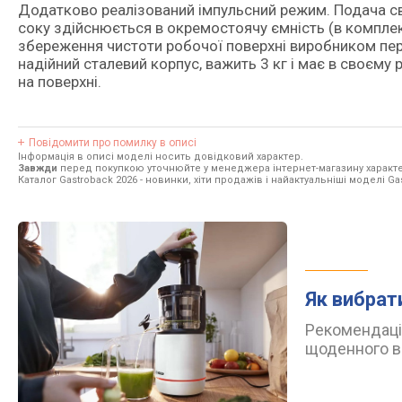
Додатково реалізований імпульсний режим. Подача сві
соку здійснюється в окремостоячу ємність (в комплект
збереження чистоти робочої поверхні виробником пер
надійний сталевий корпус, важить 3 кг і має в своєму 
на поверхні.
Повідомити про помилку в описі
Інформація в описі моделі носить довідковий характер.
Завжди
перед покупкою уточнюйте у менеджера інтернет-магазину характе
Каталог Gastroback 2026
- новинки, хіти продажів і найактуальніші моделі Ga
Як вибрат
Рекомендації
щоденного в