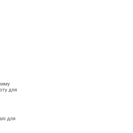
оту для
алі для