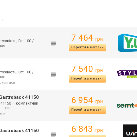
→
7 464
грн.
ужність, Вт: 100 /
. ще
Перейти в магазин
7 540
грн.
ужність, Вт: 100 /
. ще
Перейти в магазин
ржитись
Gastroback 41150
6 954
грн.
 41150 — компактний
ш
... ще
Перейти в магазин
ись
6 843
грн.
Gastroback 41150