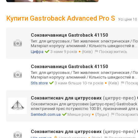
Купити Gastroback Advanced Pro S
Усі ціни 10
Соковичавниця Gastroback 41150
Тип: для цитрусовых / Тип живлення: электрическая / Пот
Матеріал корпусу: алюминий / Кількість швидкостей в
..
Цифра
З нами 9 років
(Київ)
Поскаржитись
Соковичавниця Gastroback 41150
Тип: для цитрусовых / Тип живлення: электрическая / Пот
Матеріал корпусу: алюминий / Кількість швидкостей в
..
Stls.store
З нами більше 10-ти років
(Київ)
Поска
Соковитискач для цитрусових
(цитрус-прес)
Соковитискач для цитрусових (цитрус-прес) Gastroback
електричний прес потужністю 100 Вт, призначений для 
Semtech.com.ua
Менше року
(Луцьк)
Поскаржит
Соковитискач для цитрусових
(цитрус-прес)