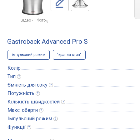
Відео
Фото
1
8
Gastroback Advanced Pro S
імпульсний режим
"крапля-стоп"
Колір
Тип
Ємність для
соку
Потужність
Кількість
швидкостей
Макс.
оберти
Імпульсний
режим
Функції