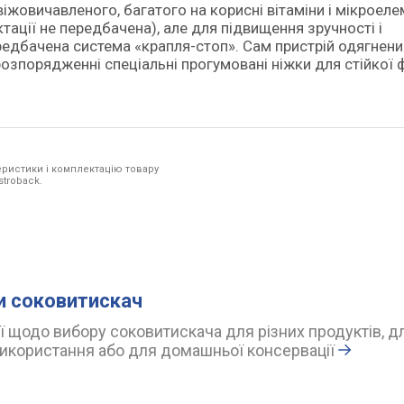
жовичавленого, багатого на корисні вітаміни і мікроел
ації не передбачена), але для підвищення зручності і
едбачена система «крапля-стоп». Сам пристрій одягнени
розпорядженні спеціальні прогумовані ніжки для стійкої ф
ристики і комплектацію товару
stroback.
и соковитискач
 щодо вибору соковитискача для різних продуктів, д
икористання або для домашньої консервації