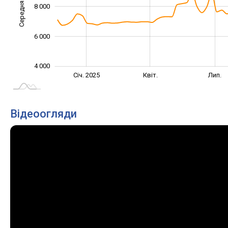
Середня ціна
8 000
10 000
6 000
4 000
Жовт.
Жовт.
Січ. 2025
Квіт.
Лип.
L
Відеоогляди