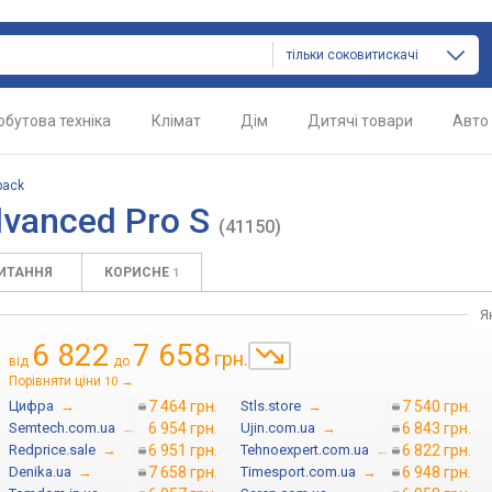
тільки соковитискачі
обутова техніка
Клімат
Дім
Дитячі товари
Авто
back
dvanced Pro S
(41150)
ПИТАННЯ
КОРИСНЕ
1
Я
6 822
7 658
грн.
від
до
Порівняти ціни
→
10
Цифра
→
7 464 грн.
Stls.store
→
7 540 грн.
Semtech.com.ua
→
6 954 грн.
Ujin.com.ua
→
6 843 грн.
Redprice.sale
→
6 951 грн.
Tehnoexpert.com.ua
→
6 822 грн.
Denika.ua
→
7 658 грн.
Timesport.com.ua
→
6 948 грн.