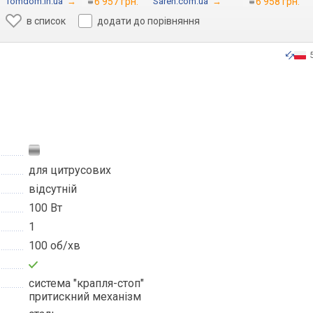
Tomdom.in.ua
→
6 957 грн.
Saren.com.ua
→
6 958 грн.
в список
додати до порівняння
для цитрусових
відсутній
100 Вт
1
100 об/хв
система "крапля-стоп"
притискний механізм