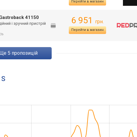
Перейти в магазин
Gastroback 41150
6 951
грн.
ійний і зручний пристрій
Перейти в магазин
сь
ще
5
пропозицій
 S