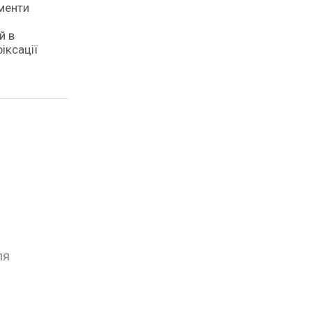
ементи
й в
іксації
ля