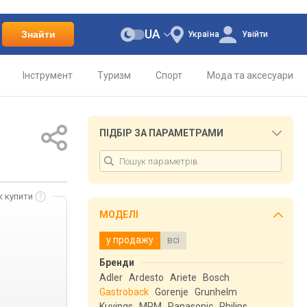
UA
Знайти
Україна
Увійти
Інструмент
Туризм
Спорт
Мода та аксесуари
ПІДБІР ЗА ПАРАМЕТРАМИ
к купити
МОДЕЛІ
у продажу
всі
Бренди
Adler
Ardesto
Ariete
Bosch
Gastroback
Gorenje
Grunhelm
Kuvings
MPM
Panasonic
Philips