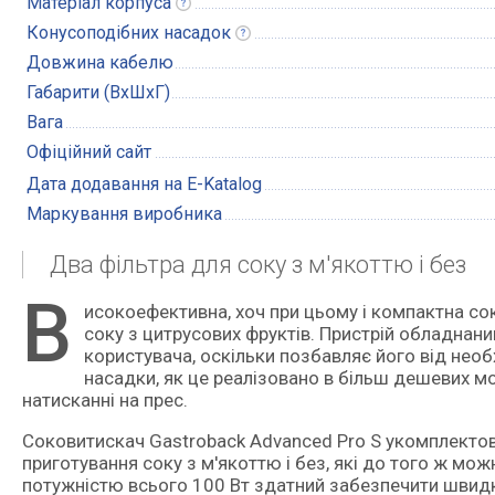
Матеріал
корпуса
Конусоподібних
насадок
Довжина кабелю
Габарити (ВxШxГ)
Вага
Офіційний сайт
Дата додавання на E-Katalog
Маркування виробника
Два фільтра для соку з м'якоттю і без
В
исокоефективна, хоч при цьому і компактна соковитискач, призначена для швидкого і ефективного віджиму
соку з цитрусових фруктів. Пристрій обладнан
користувача, оскільки позбавляє його від необ
насадки, як це реалізовано в більш дешевих м
натисканні на прес.
Соковитискач Gastroback Advanced Pro S укомплектов
приготування соку з м'якоттю і без, які до того ж мо
потужністю всього 100 Вт здатний забезпечити швидк