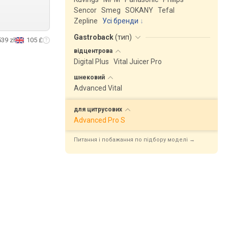
Sencor
Smeg
SOKANY
Tefal
Zepline
Усі бренди
Gastroback
(
тип
)
539 zł
105 £
відцентрова
Digital Plus
Vital Juicer Pro
шнековий
Advanced Vital
для
цитрусових
Advanced Pro S
Питання і побажання по підбору моделі →