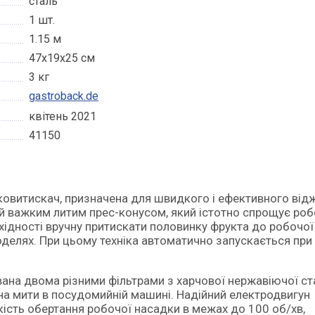
сталь
1 шт.
1.15 м
47x19x25 см
3 кг
gastroback.de
квітень 2021
41150
ий важким литим прес-конусом, який істотно спрощує роб
хідності вручну притискати половинку фрукта до робочої
оделях. При цьому техніка автоматично запускається при
ана двома різними фільтрами з харчової нержавіючої ст
жна мити в посудомийній машині. Надійний електродвигун
ість обертання робочої насадки в межах до 100 об/хв,